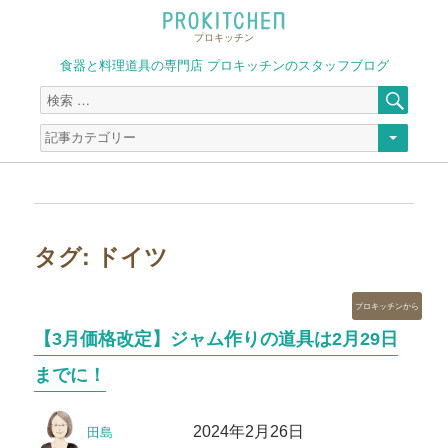
プロキッチン
食器と料理道具の専門店 プロキッチンのスタッフブログ
検
検
索
索
対
象:
タグ:
ドイツ
カ
プロキッチンから
テ
【3月価格改定】ジャム作りの道具は2月29日
ゴ
リ
までに！
ー
投
投
2024年2月26日
田島
稿
稿