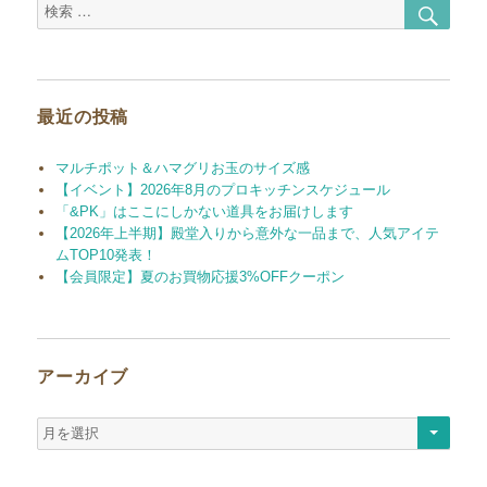
検
検
索
索
対
象:
最近の投稿
マルチポット＆ハマグリお玉のサイズ感
【イベント】2026年8月のプロキッチンスケジュール
「&PK」はここにしかない道具をお届けします
【2026年上半期】殿堂入りから意外な一品まで、人気アイテ
ムTOP10発表！
【会員限定】夏のお買物応援3%OFFクーポン
アーカイブ
ア
ー
カ