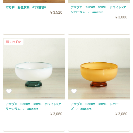
市野耕 彩色灰釉 6寸楕円鉢
アマブロ SNOW BOWL ホワイト×ア
￥3,520
ンバーリム / amabro
￥3,080
残りわずか
アマブロ SNOW BOWL ホワイト×グ
アマブロ SNOW BOWL トパー
リーンリム / amabro
ズ / amabro
￥3,080
￥3,080