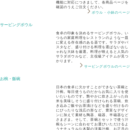
機能に対応につきまして、各商品ページを
確認のうえご注文ください。
ボウル・小鉢のページ
サービングボウル
食卓の印象を決めるサービングボウル。い
つもの家庭料理をレストランのような一皿
に変える存在感のある器です。サラダやパ
スタなど、盛り付ける料理を選ばないおし
ゃれな大鉢を厳選。料理が映えると人気の
サラダボウルなど、主役級アイテムが見つ
かります。
サービングボウルのページ
お椀・飯碗
日本の食卓に欠かすことができない茶碗と
汁椀。毎日使うものだからお気に入りを使
いたいものです。艶やかに炊き上がった白
米を美味しそうに盛り付けられる茶碗、炊
き込みご飯やお茶漬けなどを盛り付けるの
にぴったりな浅広の形など、豊富なデザイ
ンに加えて素材も陶器、磁器、半磁器など
さまざま。そして、茶碗とセットで使う汁
椀もシーンに合わせてお選びいただけるよ
うナチュラルな木製の洋風汁椀、お正月の