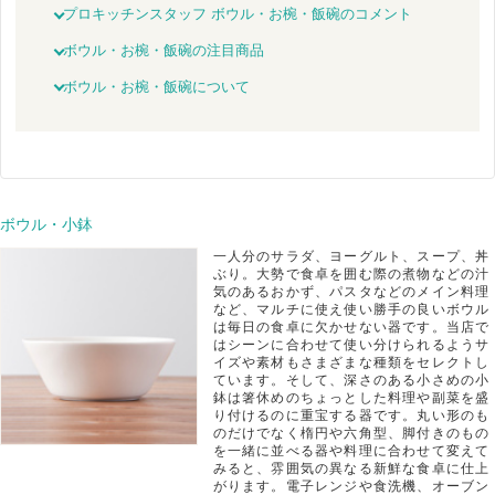
プロキッチンスタッフ ボウル・お椀・飯碗のコメント
ボウル・お椀・飯碗の注目商品
ボウル・お椀・飯碗について
ボウル・小鉢
一人分のサラダ、ヨーグルト、スープ、丼
ぶり。大勢で食卓を囲む際の煮物などの汁
気のあるおかず、パスタなどのメイン料理
など、マルチに使え使い勝手の良いボウル
は毎日の食卓に欠かせない器です。当店で
はシーンに合わせて使い分けられるようサ
イズや素材もさまざまな種類をセレクトし
ています。そして、深さのある小さめの小
鉢は箸休めのちょっとした料理や副菜を盛
り付けるのに重宝する器です。丸い形のも
のだけでなく楕円や六角型、脚付きのもの
を一緒に並べる器や料理に合わせて変えて
みると、雰囲気の異なる新鮮な食卓に仕上
がります。電子レンジや食洗機、オーブン