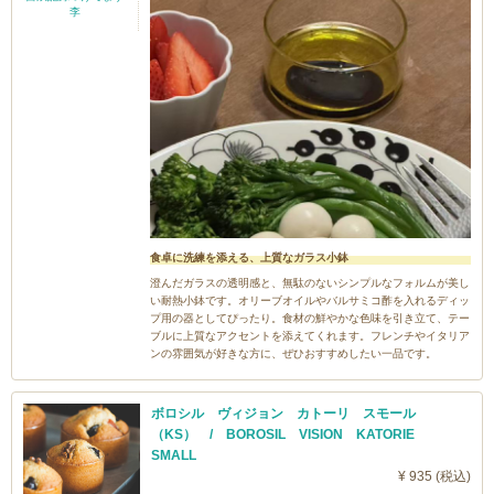
李
食卓に洗練を添える、上質なガラス小鉢
澄んだガラスの透明感と、無駄のないシンプルなフォルムが美し
い耐熱小鉢です。オリーブオイルやバルサミコ酢を入れるディッ
プ用の器としてぴったり。食材の鮮やかな色味を引き立て、テー
ブルに上質なアクセントを添えてくれます。フレンチやイタリア
ンの雰囲気が好きな方に、ぜひおすすめしたい一品です。
ボロシル ヴィジョン カトーリ スモール
（KS） / BOROSIL VISION KATORIE
SMALL
¥ 935 (税込)