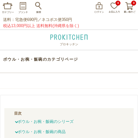
0
0
送料：宅急便690円／ネコポス便350円
税込13,000円以上 送料無料(沖縄県を除く)
プロキッチン
イッタラ
アラビア
クチポール
ボウル・お椀・飯碗のカテゴリページ
家事問屋
ウェック
フライパン
プレート
グラス
カトラリー
プロキッチンオリジナル
山田工業所
山一
マリメッコ
つきじ常陸屋
柳宗理
目次
閉じる
ボウル・お椀・飯碗のシリーズ
ボウル・お椀・飯碗の商品