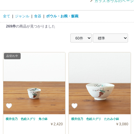
ガラスボウルのページ
全て
|
ジャンル
|
食器
|
ボウル・お椀・飯碗
269件
の商品が見つかりました
品切れ中
横井佳乃 色絵スグリ 角小鉢
横井佳乃 色絵スグリ たわみ小鉢
￥2,420
￥3,080