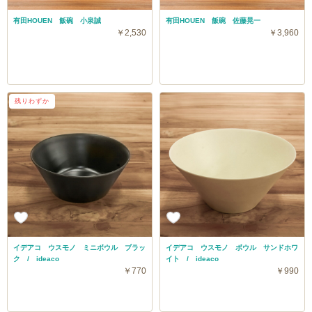
有田HOUEN 飯碗 小泉誠
有田HOUEN 飯碗 佐藤晃一
￥2,530
￥3,960
残りわずか
イデアコ ウスモノ ミニボウル ブラッ
イデアコ ウスモノ ボウル サンドホワ
ク / ideaco
イト / ideaco
￥770
￥990