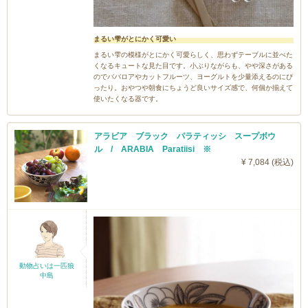
まるい雫がとにかく可愛い
まるい雫の模様がとにかく可愛らしく、思わずテーブルに並べた
くなるキュートな見た目です。小ぶりながらも、やや深さがある
のでババロアやカットフルーツ、ヨーグルトを少量添えるのにぴ
ったり。おやつや朝食にちょうど良いサイズ感で、何個か揃えて
使いたくなる器です。
アラビア ブラック パラティッシ スープボウ
ル / ARABIA Paratiisi ※
¥ 7,084 (税込)
動物占いは一匹狼
中島