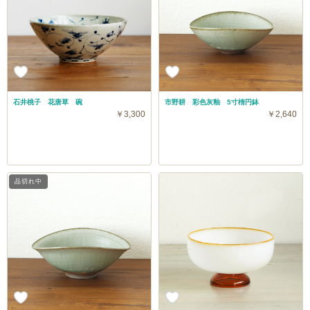
石井桃子 花唐草 碗
市野耕 彩色灰釉 5寸楕円鉢
￥3,300
￥2,640
品切れ中