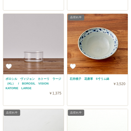
品切れ中
ボロシル ヴィジョン カトーリ ラージ
石井桃子 花唐草 5寸リム鉢
（KL） / BOROSIL VISION
￥3,520
KATORIE LARGE
￥1,375
品切れ中
品切れ中