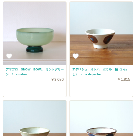
アマブロ SNOW BOWL ミントグリー
アデペシュ オトハ ボウル 鰯（いわ
ン / amabro
し） / a.depeche
￥3,080
￥1,815