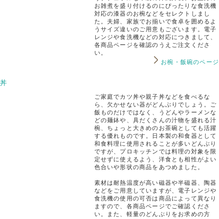
お雑煮を盛り付けるのにぴったりな食洗機
対応の漆器のお椀などをセレクトしまし
た。夫婦、家族でお揃いで食卓を囲めるよ
うサイズ違いのご用意もございます。電子
レンジや食洗機などの対応につきまして、
各商品ページを確認のうえご注文くださ
い。
お椀・飯碗のページ
丼
ご家庭でカツ丼や親子丼などを食べるな
ら、欠かせない器がどんぶりでしょう。ご
飯ものだけではなく、うどんやラーメンな
どの麺鉢や、具だくさんの汁物を盛れる汁
椀、ちょっと大きめのお茶碗としても活躍
する優れものです。日本製の和食器として
和食料理に使用されることが多いどんぶり
ですが、プロキッチンでは料理の対象を限
定せずに使えるよう、洋食とも相性がよい
色合いや形状の商品をあつめました。
素材は耐熱温度が高い磁器や半磁器、陶器
などをご用意していますが、電子レンジや
食洗機の使用の可否は商品によって異なり
ますので、各商品ページでご確認くださ
い。また、軽量のどんぶりをお求めの方