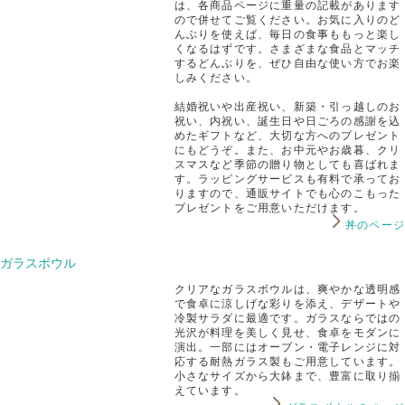
は、各商品ページに重量の記載があります
ので併せてご覧ください。お気に入りのど
んぶりを使えば、毎日の食事ももっと楽し
くなるはずです。さまざまな食品とマッチ
するどんぶりを、ぜひ自由な使い方でお楽
しみください。
結婚祝いや出産祝い、新築・引っ越しのお
祝い、内祝い、誕生日や日ごろの感謝を込
めたギフトなど、大切な方へのプレゼント
にもどうぞ。また、お中元やお歳暮、クリ
スマスなど季節の贈り物としても喜ばれま
す。ラッピングサービスも有料で承ってお
りますので、通販サイトでも心のこもった
プレゼントをご用意いただけます。
丼のページ
ガラスボウル
クリアなガラスボウルは、爽やかな透明感
で食卓に涼しげな彩りを添え、デザートや
冷製サラダに最適です。ガラスならではの
光沢が料理を美しく見せ、食卓をモダンに
演出。一部にはオーブン・電子レンジに対
応する耐熱ガラス製もご用意しています。
小さなサイズから大鉢まで、豊富に取り揃
えています。