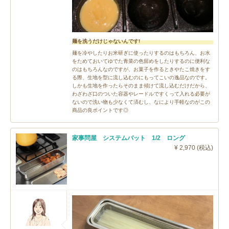
麺を洗うだけじゃないんです!
麺を冷やしたりお米研ぎに使ったりするのはもちろん、お水
をためておいてゆでた青菜の色留めをしたりするのに便利な
のはもちろんなのですが、お菓子を作るときやたこ焼きをす
る際、生地を型に流し込むのにもってこいの逸品なのです。
しかも生地を作ったらそのまま傾けて流し込むだけだから、
わざわざ口のついた容器やレードルですくって入れる必要が
ないので洗い物も少なくて済むし、なにより手軽なのがこの
商品の良ポイントです◎
家事問屋 システムバット 1/2 ロング
¥ 2,970 (税込)