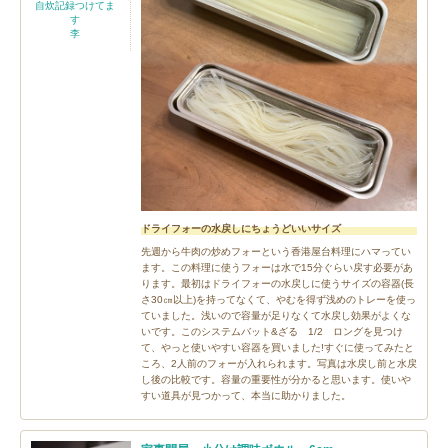
自炊記録つけてま
す
李
ドライフォーの水戻しにちょうどいいサイズ
先週から牛肉の炒めフォーという香港屋台料理にハマってい
ます。この料理に使うフォーは水で15分ぐらい戻す必要があ
ります。最初はドライフォーの水戻しに使うサイズの容器(長
さ30㎝以上)を持ってなくて、やむを得ず浅めのトレーを使っ
ていました。浅いので容量が足りなくて水戻し効果がよくな
いです。このシステムバット&ざる 1/2 ロングを見つけ
て、やっと使いやすい容器を買いました!すぐに使ってみたと
ころ、2人前のフォーが入れられます。写真は水戻し前と水戻
し後の比較です。容量の重要性が分かると思います。使いや
すい道具が見つかって、本当に助かりました。