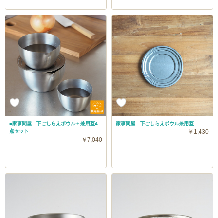
■家事問屋 下ごしらえボウル＋兼用蓋4
家事問屋 下ごしらえボウル兼用蓋
点セット
￥1,430
￥7,040