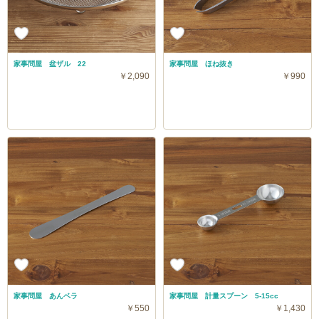
家事問屋 盆ザル 22
家事問屋 ほね抜き
￥2,090
￥990
家事問屋 あんベラ
家事問屋 計量スプーン 5-15cc
￥550
￥1,430