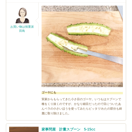
お買い物は慎重派
田島
ゴーヤにも
実家からもらってきた小さ目のゴーヤ。いつもはスプーンで
種をくり抜くのですが、かなり細目だったので目についたあ
んベラの小さいほうを使ってみたらピッタリ!わたの部分も綺
麗に取り除けました。
家事問屋 計量スプーン 5-15cc