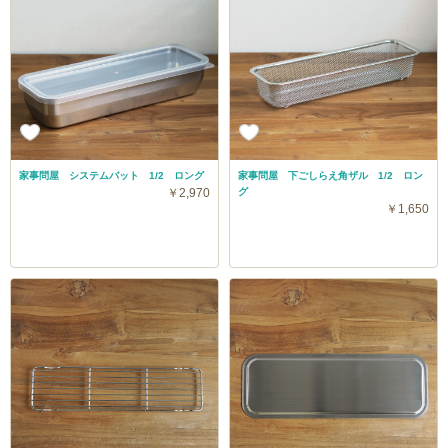
家事問屋 システムバット 1/2 ロング
家事問屋 下ごしらえ角ザル 1/2 ロン
￥2,970
グ
￥1,650