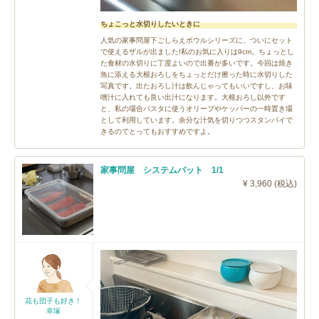
ちょこっと水切りしたいときに
人気の家事問屋下ごしらえボウルシリーズに、ついにセット
で使えるザルが出ました!私のお気に入りは9cm。ちょっとし
た食材の水切りに丁度よいので出番が多いです。今回は焼き
魚に添える大根おろしをちょっとだけ擦った時に水切りした
写真です。出たおろし汁は飲んじゃってもいいですし、お味
噌汁に入れても良い出汁になります。大根おろし以外です
と、私の場合パスタに使うオリーブやケッパーの一時置き場
として利用しています。余分な汁気を切りつつスタンバイで
きるのでとってもおすすめですよ。
家事問屋 システムバット 1/1
¥ 3,960 (税込)
花も団子も好き！
幸塚