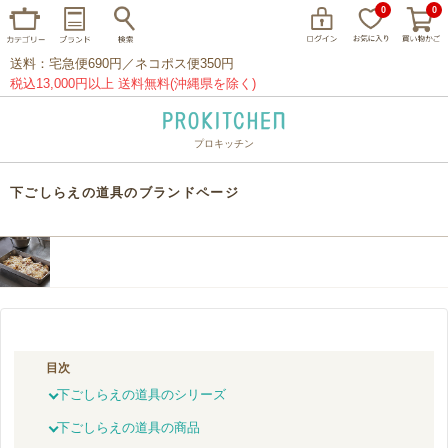
0
0
送料：宅急便690円／ネコポス便350円
税込13,000円以上 送料無料(沖縄県を除く)
プロキッチン
イッタラ
アラビア
クチポール
下ごしらえの道具のブランドページ
家事問屋
ウェック
フライパン
プレート
グラス
カトラリー
プロキッチンオリジナル
山田工業所
山一
マリメッコ
つきじ常陸屋
柳宗理
目次
閉じる
下ごしらえの道具のシリーズ
下ごしらえの道具の商品