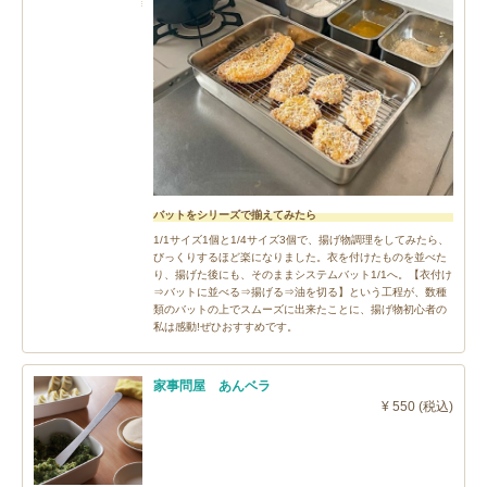
バットをシリーズで揃えてみたら
1/1サイズ1個と1/4サイズ3個で、揚げ物調理をしてみたら、
びっくりするほど楽になりました。衣を付けたものを並べた
り、揚げた後にも、そのままシステムバット1/1へ。【衣付け
⇒バットに並べる⇒揚げる⇒油を切る】という工程が、数種
類のバットの上でスムーズに出来たことに、揚げ物初心者の
私は感動!ぜひおすすめです。
家事問屋 あんベラ
¥ 550 (税込)