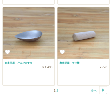
家事問屋 片口ごますり
家事問屋 すり棒
￥1,430
￥770
1
2
次へ