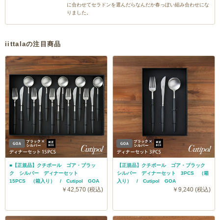
に合わせてセラドンを選んだらなんだか春っぽい組み合わせにな
りました。
iittalaの注目商品
■【正規品】クチポール ゴア・ブラッ
【正規品】クチポール ゴア・ブラック
ク シルバー ディナーセット
シルバー ディナーセット 3PCS （箱
15PCS （箱入り） / Cutipol GOA
入り） / Cutipol GOA
￥42,570 (税込)
￥9,240 (税込)