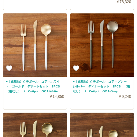
￥78,320
■【正規品】クチポール ゴア・ホワイ
■【正規品】クチポール ゴア・グレー
ト ゴールド デザートセット 3PCS
シルバー ディナーセット 3PCS （箱
（箱なし） / Cutipol GOA-White
なし） / Cutipol GOA-Gray
￥14,850
￥9,240