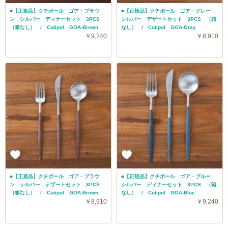
■【正規品】クチポール ゴア・ブラウ
■【正規品】クチポール ゴア・グレー
ン シルバー ディナーセット 3PCS
シルバー デザートセット 3PCS （箱
（箱なし） / Cutipol GOA-Brown
なし） / Cutipol GOA-Gray
￥9,240
￥8,910
■【正規品】クチポール ゴア・ブラウ
■【正規品】クチポール ゴア・ブルー
ン シルバー デザートセット 3PCS
シルバー ディナーセット 3PCS （箱
（箱なし） / Cutipol GOA-Brown
なし） / Cutipol GOA-Blue
￥8,910
￥9,240