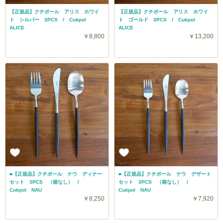
【正規品】クチポール アリス ホワイ
【正規品】クチポール アリス ホワイ
ト シルバー 3PCS / Cutipol
ト ゴールド 3PCS / Cutipol
ALICE
ALICE
￥8,800
￥13,200
■【正規品】クチポール ナウ ディナー
■【正規品】クチポール ナウ デザート
セット 3PCS （箱なし） /
セット 3PCS （箱なし） /
Cutipol NAU
Cutipol NAU
￥8,250
￥7,920