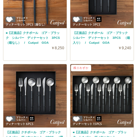
■【正規品】クチポール ゴア・ブラッ
【正規品】クチポール ゴア・ブラック
ク シルバー ディナーセット 3PCS
シルバー ディナーセット 3PCS （箱
（箱なし） / Cutipol GOA
入り） / Cutipol GOA
￥8,250
￥9,240
送料無料
残りわずか
【正規品】クチポール ゴア・ブラック
■【正規品】クチポール ゴア・ブラッ