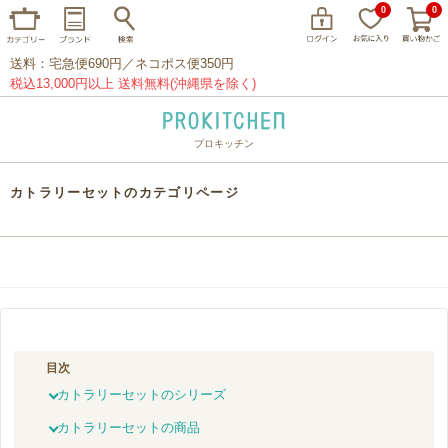
0
0
送料：宅急便690円／ネコポス便350円
税込13,000円以上 送料無料(沖縄県を除く)
プロキッチン
イッタラ
アラビア
クチポール
カトラリーセットのカテゴリページ
家事問屋
ウェック
フライパン
プレート
グラス
カトラリー
プロキッチンオリジナル
山田工業所
山一
マリメッコ
つきじ常陸屋
柳宗理
目次
閉じる
カトラリーセットのシリーズ
カトラリーセットの商品