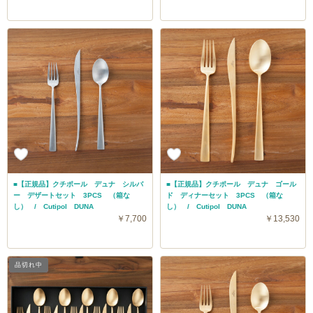
■【正規品】クチポール デュナ シルバ
■【正規品】クチポール デュナ ゴール
ー デザートセット 3PCS （箱な
ド ディナーセット 3PCS （箱な
し） / Cutipol DUNA
し） / Cutipol DUNA
￥7,700
￥13,530
送料無料
品切れ中