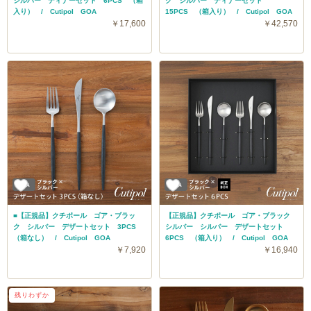
シルバー ディナーセット 6PCS （箱
ク シルバー ディナーセット
入り） / Cutipol GOA
15PCS （箱入り） / Cutipol GOA
￥17,600
￥42,570
■【正規品】クチポール ゴア・ブラッ
【正規品】クチポール ゴア・ブラック
ク シルバー デザートセット 3PCS
シルバー シルバー デザートセット
（箱なし） / Cutipol GOA
6PCS （箱入り） / Cutipol GOA
￥7,920
￥16,940
送料無料
残りわずか