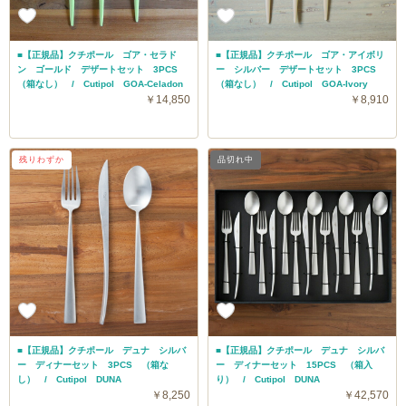
■【正規品】クチポール ゴア・セラド
■【正規品】クチポール ゴア・アイボリ
ン ゴールド デザートセット 3PCS
ー シルバー デザートセット 3PCS
（箱なし） / Cutipol GOA-Celadon
（箱なし） / Cutipol GOA-Ivory
￥14,850
￥8,910
残りわずか
送料無料
品切れ中
■【正規品】クチポール デュナ シルバ
■【正規品】クチポール デュナ シルバ
ー ディナーセット 3PCS （箱な
ー ディナーセット 15PCS （箱入
し） / Cutipol DUNA
り） / Cutipol DUNA
￥8,250
￥42,570