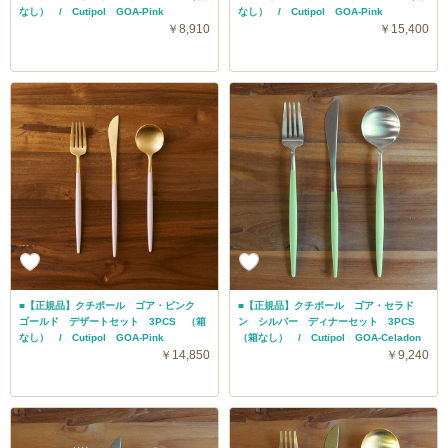
なし） / Cutipol GOA-Pink
なし） / Cutipol GOA-Pink
￥8,910
￥15,400
■【正規品】クチポール ゴア・ピンク
■【正規品】クチポール ゴア・セラド
ゴールド デザートセット 3PCS （箱
ン シルバー ディナーセット 3PCS
なし） / Cutipol GOA-Pink
（箱なし） / Cutipol GOA-Celadon
￥14,850
￥9,240