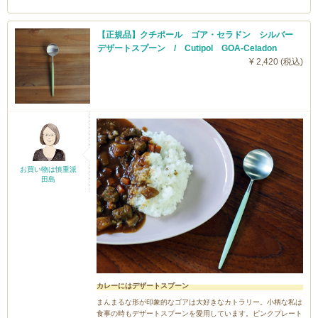
【正規品】クチポール ゴア・セラドン シルバー
デザートスプーン / Cutipol GOA-Celadon
¥ 2,420 (税込)
お買い物は慎重派
田島
カレーにはデザートスプーン
まんまるな形が印象的なゴアは大好きなカトラリー。小柄な私は
食事の時もデザートスプーンを愛用しています。ピンクプレート