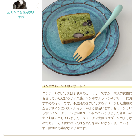
炊きたて白米が好き
千秋
ワンボウルランチやデザートに
クチポールのアリスは子供用のカトラリーですが、大人の女性に
も使っていただけるサイズ感。ワンボウルランチやデザートにお
すすめのセットです。不思議の国のアリスをイメージした曲線の
あるデザインにパステルカラーがよく似合います。セラドンとい
う淡いミントグリーンと24Kゴールドのこっくりとした色合いが
私に刺さってしまいました。フォークが先割れスプーンのような
のでちょっと子供に戻った様な気分を味わいながら使っていま
す。贈物にも素敵なアリスです。