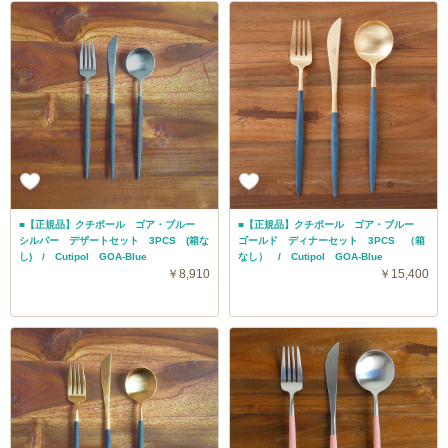
■【正規品】クチポール ゴア・ブルー
■【正規品】クチポール ゴア・ブルー
シルバー デザートセット 3PCS (箱な
ゴールド ディナーセット 3PCS （箱
し) / Cutipol GOA-Blue
なし） / Cutipol GOA-Blue
￥8,910
￥15,400