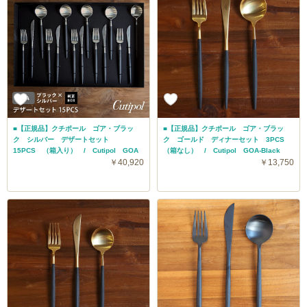
■【正規品】クチポール ゴア・ブラッ
■【正規品】クチポール ゴア・ブラッ
ク シルバー デザートセット
ク ゴールド ディナーセット 3PCS
15PCS （箱入り） / Cutipol GOA
（箱なし） / Cutipol GOA-Black
￥40,920
￥13,750