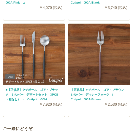
GOA-Pink □
Cutipol GOA-Black
￥4,070 (税込)
￥3,740 (税込)
■【正規品】クチポール ゴア・ブラッ
【正規品】クチポール ゴア・ブラウン
ク シルバー デザートセット 3PCS
シルバー ディナーフォーク /
（箱なし） / Cutipol GOA
Cutipol GOA-Brown
￥7,920 (税込)
￥2,530 (税込)
ご一緒にどうぞ