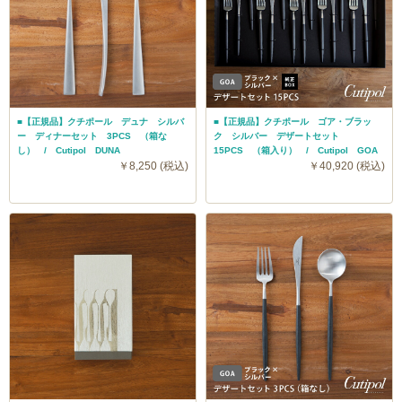
■【正規品】クチポール デュナ シルバ
■【正規品】クチポール ゴア・ブラッ
ー ディナーセット 3PCS （箱な
ク シルバー デザートセット
し） / Cutipol DUNA
15PCS （箱入り） / Cutipol GOA
￥8,250 (税込)
￥40,920 (税込)