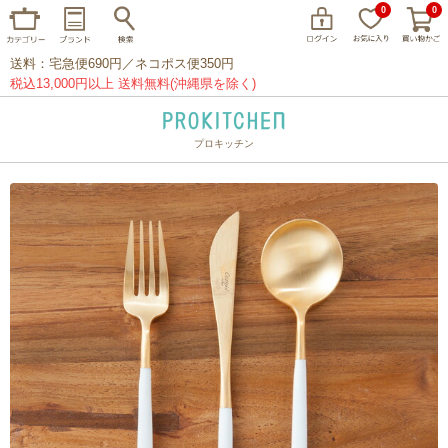
0
0
送料：宅急便690円／ネコポス便350円
税込13,000円以上 送料無料(沖縄県を除く)
プロキッチン
イッタラ
アラビア
クチポール
家事問屋
ウェック
フライパン
プレート
グラス
カトラリー
プロキッチンオリジナル
山田工業所
山一
マリメッコ
つきじ常陸屋
柳宗理
閉じる