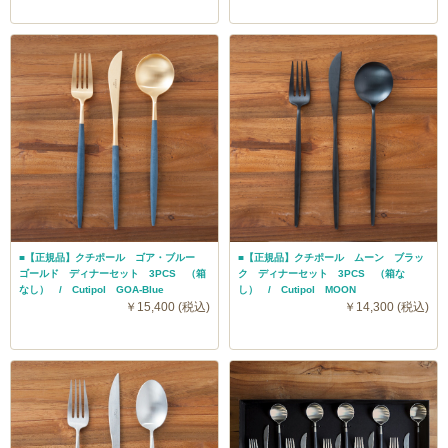
■【正規品】クチポール ゴア・ブルー
■【正規品】クチポール ムーン ブラッ
ゴールド ディナーセット 3PCS （箱
ク ディナーセット 3PCS （箱な
なし） / Cutipol GOA-Blue
し） / Cutipol MOON
￥15,400 (税込)
￥14,300 (税込)