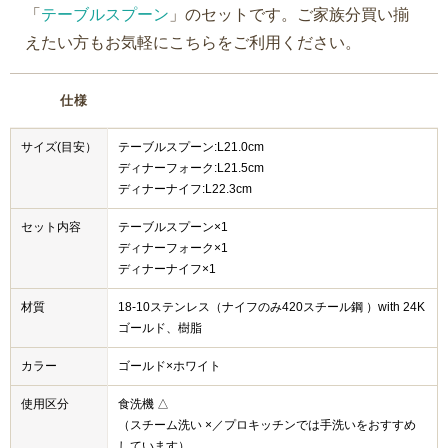
「
テーブルスプーン
」のセットです。ご家族分買い揃
えたい方もお気軽にこちらをご利用ください。
仕様
サイズ(目安）
テーブルスプーン:L21.0cm
ディナーフォーク:L21.5cm
ディナーナイフ:L22.3cm
セット内容
テーブルスプーン×1
ディナーフォーク×1
ディナーナイフ×1
材質
18-10ステンレス（ナイフのみ420スチール鋼 ）with 24K
ゴールド、樹脂
カラー
ゴールド×ホワイト
使用区分
食洗機 △
（スチーム洗い ×／プロキッチンでは手洗いをおすすめ
しています）