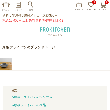
0
0
送料：宅急便690円／ネコポス便350円
税込13,000円以上 送料無料(沖縄県を除く)
プロキッチン
イッタラ
アラビア
クチポール
厚板フライパンのブランドページ
家事問屋
ウェック
フライパン
プレート
グラス
カトラリー
プロキッチンオリジナル
山田工業所
山一
マリメッコ
つきじ常陸屋
柳宗理
目次
閉じる
厚板フライパンのシリーズ
厚板フライパンの商品