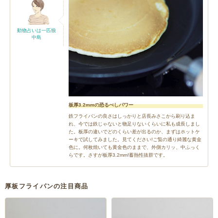
動物占いは一匹狼
中島
板厚3.2mmの恐るべしパワー
鉄フライパンの良さはしっかりと店長みさこから刷り込ま
れ、今では鉄じゃないと物足りないくらいに私も成長しまし
た。板厚の違いでどのくらい差が出るのか、まずはホットケ
ーキで試してみました。見てください!ご覧の通り綺麗な黄金
色に。何枚焼いても黄金色のままで、外側カリッ、中ふっく
らです。さすが板厚3.2mm!蓄熱性抜群です。
厚板フライパンの注目商品