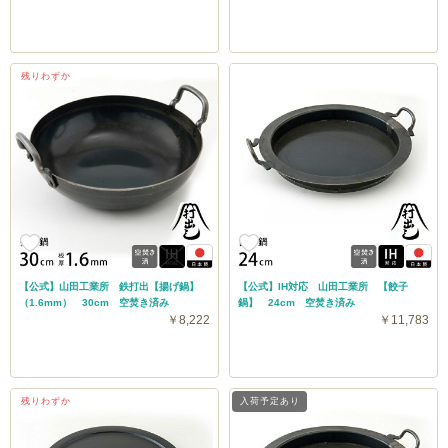
残りわずか
【公式】山田工業所 鉄打出【揚げ鍋】
【公式】IH対応 山田工業所 【餃子
（1.6mm） 30cm 空焚き済み
鍋】 24cm 空焚き済み
￥8,222
￥11,783
残りわずか
入荷予定あり