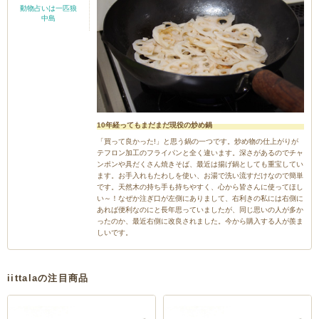
動物占いは一匹狼
中島
10年経ってもまだまだ現役の炒め鍋
「買って良かった!」と思う鍋の一つです。炒め物の仕上がりが
テフロン加工のフライパンと全く違います。深さがあるのでチャ
ンポンや具だくさん焼きそば、最近は揚げ鍋としても重宝してい
ます。お手入れもたわしを使い、お湯で洗い流すだけなので簡単
です。天然木の持ち手も持ちやすく、心から皆さんに使ってほし
い～！なぜか注ぎ口が左側にありまして、右利きの私には右側に
あれば便利なのにと長年思っていましたが、同じ思いの人が多か
ったのか、最近右側に改良されました。今から購入する人が羨ま
しいです。
iittalaの注目商品