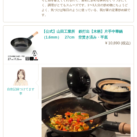
りと熱を蓄えてくれるので、最初に炒める豚肉もくっつきにく
く、調理がとてもスムーズです。1〜3人分の炒め物にちょうど
よく、気づけば毎日のように使っている、我が家の定番炒め鍋で
す。
【公式】山田工業所 鉄打出【木柄】片手中華鍋
（1.6mm） 27cm 空焚き済み・平底
¥ 10,890 (税込)
自炊記録つけてます
李