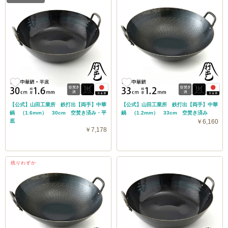
【公式】山田工業所 鉄打出【両手】中華
【公式】山田工業所 鉄打出【両手】中華
鍋 （1.6mm） 30cm 空焚き済み・平
鍋 （1.2mm） 33cm 空焚き済み
底
￥6,160
￥7,178
残りわずか