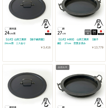
【公式】山田工業所 【餃子鍋用蓋】
【公式】IH対応 山田工業所 【餃子
24cm用 ニスあり
鍋】 27cm 空焚き済み
￥3,416
￥13,779
品切れ中