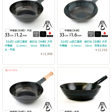
【公式】山田工業所 鉄打出【木柄】片手
【公式】山田工業所 鉄打出【木柄】片手
中華鍋 （1.2mm） 33cm 空焚き済
中華鍋 （1.6mm） 33cm 空焚き済み
み・平底
￥12,216
￥11,908
残りわずか