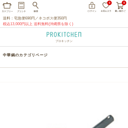
0
0
送料：宅急便690円／ネコポス便350円
税込13,000円以上 送料無料(沖縄県を除く)
プロキッチン
イッタラ
アラビア
クチポール
中華鍋のカテゴリページ
家事問屋
ウェック
フライパン
プレート
グラス
カトラリー
プロキッチンオリジナル
山田工業所
山一
マリメッコ
つきじ常陸屋
柳宗理
閉じる