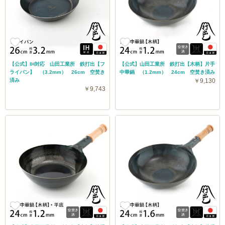
【公式】IH対応 山田工業所 鉄打出【フ
【公式】山田工業所 鉄打出【木柄】片手
ライパン】 （3.2mm） 26cm 空焚き
中華鍋 （1.2mm） 24cm 空焚き済み
済み
￥9,130
￥9,743