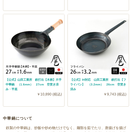
【公式】山田工業所 鉄打出【木柄】片手
【公式】IH対応 山田工業所 鉄打出【フ
中華鍋 （1.6mm） 27cm 空焚き済
ライパン】 （3.2mm） 26cm 空焚き
み・平底
済み
￥10,890 (税込)
￥9,743 (税込)
中華鍋について
鉄製の中華鍋は、炒飯や炒め物だけでなく、麺類を茹でたり、唐揚げを揚げ