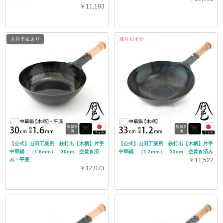
￥11,193
入荷予定あり
残りわずか
【公式】山田工業所 鉄打出【木柄】片手
【公式】山田工業所 鉄打出【木柄】片手
中華鍋 （1.6mm） 30cm 空焚き済
中華鍋 （1.2mm） 33cm 空焚き済み
み・平底
￥11,522
￥12,073