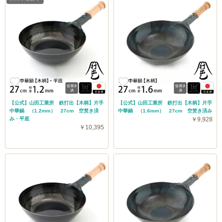
【公式】山田工業所 鉄打出【木柄】片手
【公式】山田工業所 鉄打出【木柄】片手
中華鍋 （1.2mm） 27cm 空焚き済
中華鍋 （1.6mm） 27cm 空焚き済み
み・平底
￥9,928
￥10,395