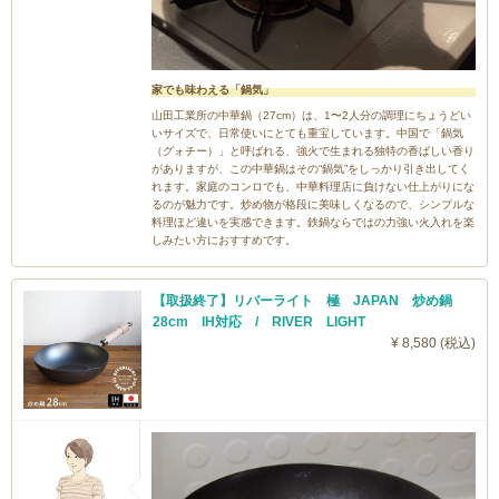
家でも味わえる「鍋気」
山田工業所の中華鍋（27cm）は、1〜2人分の調理にちょうどい
いサイズで、日常使いにとても重宝しています。中国で「鍋気
（グォチー）」と呼ばれる、強火で生まれる独特の香ばしい香り
がありますが、この中華鍋はその“鍋気”をしっかり引き出してく
れます。家庭のコンロでも、中華料理店に負けない仕上がりにな
るのが魅力です。炒め物が格段に美味しくなるので、シンプルな
料理ほど違いを実感できます。鉄鍋ならではの力強い火入れを楽
しみたい方におすすめです。
【取扱終了】リバーライト 極 JAPAN 炒め鍋
28cm IH対応 / RIVER LIGHT
¥ 8,580 (税込)