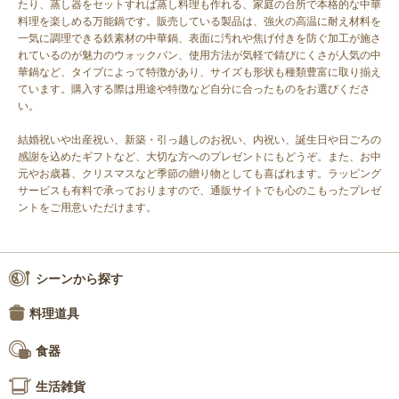
たり、蒸し器をセットすれば蒸し料理も作れる、家庭の台所で本格的な中華
料理を楽しめる万能鍋です。販売している製品は、強火の高温に耐え材料を
一気に調理できる鉄素材の中華鍋、表面に汚れや焦げ付きを防ぐ加工が施さ
れているのが魅力のウォックパン、使用方法が気軽で錆びにくさが人気の中
華鍋など、タイプによって特徴があり、サイズも形状も種類豊富に取り揃え
ています。購入する際は用途や特徴など自分に合ったものをお選びくださ
い。
結婚祝いや出産祝い、新築・引っ越しのお祝い、内祝い、誕生日や日ごろの
感謝を込めたギフトなど、大切な方へのプレゼントにもどうぞ。また、お中
元やお歳暮、クリスマスなど季節の贈り物としても喜ばれます。ラッピング
サービスも有料で承っておりますので、通販サイトでも心のこもったプレゼ
ントをご用意いただけます。
シーンから探す
料理道具
食器
生活雑貨