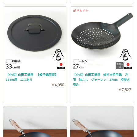
残りわずか
【公式】山田工業所 【餃子鍋用蓋】
【公式】山田工業所 鉄打出片手鍋 穴
33cm用 ニスあり
明 油こし ジャーレン 27cm 空焚き
￥4,950
済み
￥7,527