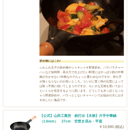
炒め物にはこれ!
ふわふわ玉子の炒め物やシャキシャキ野菜炒め、パラパラチャー
ハンなど短時間・高火力で仕上げたい料理にはやっぱり鉄の中華
鍋が欠かせない!木柄なのでちょっと重ためなのですが、持ち手
が熱くならないのが良いところ。コンロに置く時の位置によって
は取っ手側に傾いてしまうのですが、ちいさな五徳を置いておく
といくらか安定するように思います。どうしても水っぽくなっち
ゃう野菜炒めや、パラっとしないチャーハンでお悩みの方におす
すめしたい逸品です。
【公式】山田工業所 鉄打出【木柄】片手中華鍋
（1.6mm） 27cm 空焚き済み・平底
¥ 10,890 (税込)