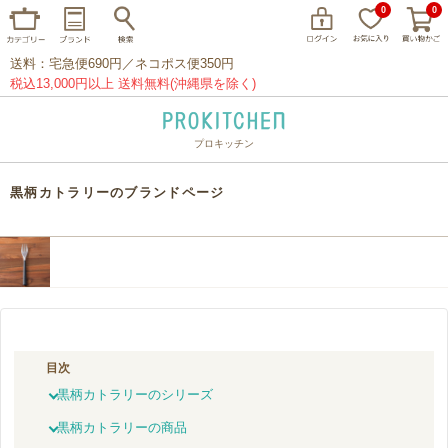
0
0
送料：宅急便690円／ネコポス便350円
税込13,000円以上 送料無料(沖縄県を除く)
プロキッチン
イッタラ
アラビア
クチポール
黒柄カトラリーのブランドページ
家事問屋
ウェック
フライパン
プレート
グラス
カトラリー
プロキッチンオリジナル
山田工業所
山一
マリメッコ
つきじ常陸屋
柳宗理
目次
閉じる
黒柄カトラリーのシリーズ
黒柄カトラリーの商品