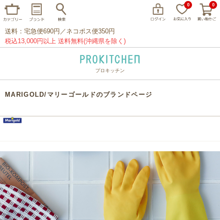
0
0
送料：宅急便690円／ネコポス便350円
税込13,000円以上 送料無料(沖縄県を除く)
プロキッチン
イッタラ
アラビア
クチポール
MARIGOLD/マリーゴールドのブランドページ
家事問屋
ウェック
フライパン
プレート
グラス
カトラリー
プロキッチンオリジナル
山田工業所
山一
マリメッコ
つきじ常陸屋
柳宗理
閉じる