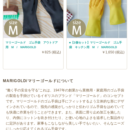
マリーゴールド ゴム手袋 アウトドア
■【2個セット】マリーゴールド ゴム手
用 M / MARIGOLD
袋 キッチン用 M / MARIGOLD
￥825 (税込)
￥1,650 (税込)
MARIGOLD/マリーゴールドについて
“働く手の安全を守る”これは、1947年の創業から業務用・家庭用のゴム手袋
の製造を手掛けているイギリスのブランド「マリーゴールド」のコンセプト
です。マリーゴールドのゴム手袋は手にフィットするよう立体的な形にデザ
インされているので、指先の感覚がしっかりと伝わりゴム手袋をはめていて
も快適に作業を行うことができます。また、表面に滑り止め加工を施した
り、内側にコットンを吹き付けたり、と使い心地のよさを追求した製品作り
に定評があります。家事もこなしながら美しい手でもいたい、そんなニーズ
にしっかり応えてくれるゴム手袋です。