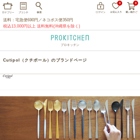
0
0
送料：宅急便690円／ネコポス便350円
税込13,000円以上 送料無料(沖縄県を除く)
プロキッチン
イッタラ
アラビア
クチポール
Cutipol（クチポール）のブランドページ
家事問屋
ウェック
フライパン
プレート
グラス
カトラリー
プロキッチンオリジナル
山田工業所
山一
マリメッコ
つきじ常陸屋
柳宗理
閉じる