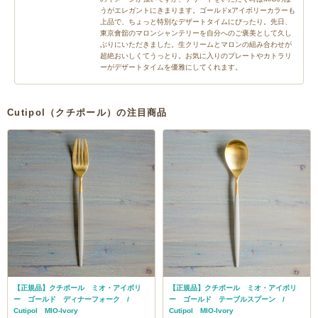
うがエレガントにきまります。ゴールドxアイボリーカラーも
上品で、ちょっと特別なデザートタイムにぴったり。先日、
東京會舘のマロンシャンテリーを自分へのご褒美として久し
ぶりにいただきました。生クリームとマロンの組み合わせが
超絶おいしくてうっとり。お気に入りのプレートやカトラリ
ーがデザートタイムを優雅にしてくれます。
Cutipol（クチポール）の注目商品
【正規品】クチポール ミオ・アイボリ
【正規品】クチポール ミオ・アイボリ
ー ゴールド ディナーフォーク /
ー ゴールド テーブルスプーン /
Cutipol MIO-Ivory
Cutipol MIO-Ivory