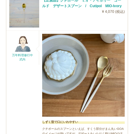
【正規品】クチポール ミオ・アイボリー ゴー
ルド デザートスプーン / Cutipol MIO-Ivory
¥ 4,070 (税込)
万年料理修行中
武内
しずく型で口にいれやすい
クチポールのスプーンといえば、すくう部分がまん丸いGOA
のイメージが強いですが、デザートをいただく時はMIOのほ