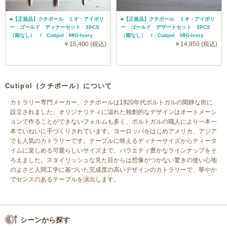
■【正規品】クチポール ミオ・アイボリ
■【正規品】クチポール ミオ・アイボリ
ー ゴールド ディナーセット 3PCS
ー ゴールド デザートセット 3PCS
（箱なし） / Cutipol MIO-Ivory
（箱なし） / Cutipol MIO-Ivory
￥15,400 (税込)
￥14,850 (税込)
Cutipol（クチポール）について
カトラリー専門メーカー、クチポールは1920年代ポルトガルの閑静な街に
設立されました。オリジナリティに溢れた独創的なデザインはオートメーシ
ョンで作ることができないフォルムも多く、ポルトガルの職人により一本一
本ていねいに手づくりされています。ヨーロッパをはじめアメリカ、アジア
でも人気のカトラリーです。テーブルに映えるディナーサイズからティータ
イムに楽しめる可愛らしいサイズまで、バラエティ豊かなラインナップをそ
ろえました。スタイリッシュな見た目からは想像がつかない驚きの使い心地
のよさと人間工学に基づいた完成度の高いデザインのカトラリーで、華やか
でセンスのあるテーブルを演出します。
シーンから探す