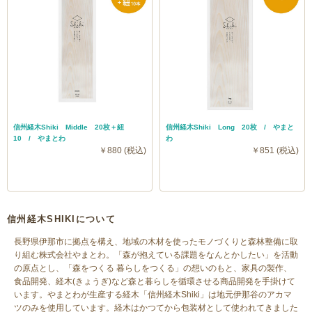
信州経木Shiki Middle 20枚＋紐
信州経木Shiki Long 20枚 / やまと
10 / やまとわ
わ
￥880 (税込)
￥851 (税込)
信州経木SHIKIについて
長野県伊那市に拠点を構え、地域の木材を使ったモノづくりと森林整備に取
り組む株式会社やまとわ。「森が抱えている課題をなんとかしたい」を活動
の原点とし、「森をつくる 暮らしをつくる」の想いのもと、家具の製作、
食品開発、経木(きょうぎ)など森と暮らしを循環させる商品開発を手掛けて
います。やまとわが生産する経木「信州経木Shiki」は地元伊那谷のアカマ
ツのみを使用しています。経木はかつてから包装材として使われてきました