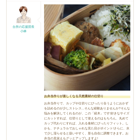
台所の応援団長
小林
お弁当作りが楽しくなる天然素材の仕切り
お弁当作りで、カップや仕切りにぴったり合うようにおかず
を詰めるのが少しストレス...そんな経験ありませんか?そんな
悩みを解決してくれるのが、この「経木」です!好きなサイズ
にカットすれば、仕切りとして使えるのはもちろん、丸めて
カップ代わりにすれば、入れる食材にぴったりフィット。し
かも、ナチュラルでおしゃれな見た目がポイント!さらに、水
で少し湿らせると扱いやすく、形も自在に調整できます。お
弁当の見栄えもグッとアップしますよ!