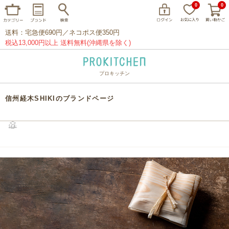
0
0
送料：宅急便690円／ネコポス便350円
税込13,000円以上 送料無料(沖縄県を除く)
プロキッチン
イッタラ
アラビア
クチポール
信州経木SHIKIのブランドページ
家事問屋
ウェック
フライパン
プレート
グラス
カトラリー
プロキッチンオリジナル
山田工業所
山一
マリメッコ
つきじ常陸屋
柳宗理
閉じる