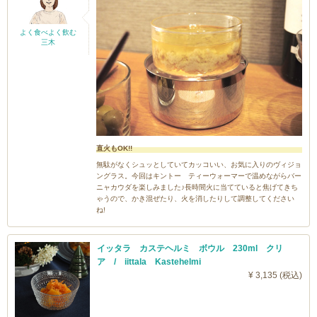
よく食べよく飲む
三木
直火もOK!!
無駄がなくシュッとしていてカッコいい、お気に入りのヴィジョ
ングラス。今回はキントー ティーウォーマーで温めながらバー
ニャカウダを楽しみました♪長時間火に当てていると焦げてきち
ゃうので、かき混ぜたり、火を消したりして調整してください
ね!
イッタラ カステヘルミ ボウル 230ml クリ
ア / iittala Kastehelmi
¥ 3,135 (税込)