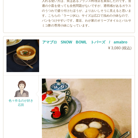
入れる使い方は、実はあるフランス料理店を真似したのです。普
通の小皿を使っても全然問題がないですが、透明感があるガラス
のうつわで盛り付けたほうが、よりおいしそうに見えると思いま
す。こちらの「ラージ(KL)」サイズは広口で浅めの小鉢なので、
パンをつけやすいです。最近、わが家のオリーブオイルとバルサ
ミコ酢の専用小鉢になっています。
アマブロ SNOW BOWL トパーズ / amabro
¥ 3,080 (税込)
色々作るのが好き
石田