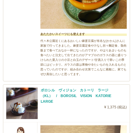
あたたかいスイーツにも使えます
代々木公園近くにあるおいしい麻婆豆腐が有名な[かかん]さんに
家族で行ってきました。麻婆豆腐定食や汁なし担々麵定食、魯肉
飯まで食べておなか一杯になったのですが、やはりあまいものも
食べたいと注文して出てきたのがアマブロのガラスの器に盛りつ
けられた栗入りの小豆と白玉のデザート!甘酒入りで寒いこの季
節にはピッタリ。ガラスの器は果物や冷たいものを入れるものと
思っていたのですが、組み合わせ次第でこんなに素敵に。家でも
ぜひ真似したいと思ってます。
ボロシル ヴィジョン カトーリ ラージ
（KL） / BOROSIL VISION KATORIE
LARGE
¥ 1,375 (税込)