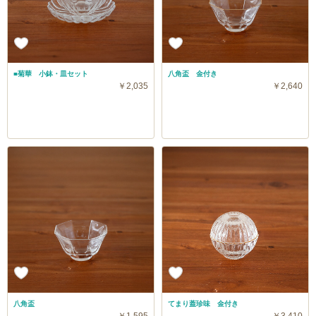
■菊華 小鉢・皿セット
八角盃 金付き
￥2,035
￥2,640
八角盃
てまり蓋珍味 金付き
￥1,595
￥3,410