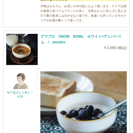
洋食はもちろん、お浸しや冷や奴にもよく使います。クリアは他
の食器と並べてもバランスが良く、冷菜はさらに涼しげに見える
ので夏の食卓には欠かせない器です。色違いも持っていますがク
リアの出番が断トツで多いです。
アマブロ SNOW BOWL ホワイト×アンバーリ
ム / amabro
¥ 3,080 (税込)
包丁砥ぎなら私に！
中澤