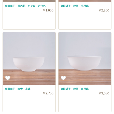
廣田硝子 雪の花 のぞき 古代色
廣田硝子 吹雪 小付鉢
￥1,650
￥2,200
廣田硝子 吹雪 小鉢
廣田硝子 吹雪 多用鉢
￥2,750
￥3,080