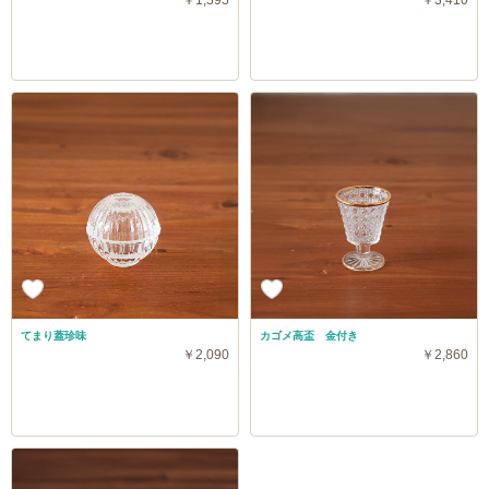
てまり蓋珍味
カゴメ高盃 金付き
￥2,090
￥2,860