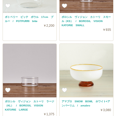
ポトペリー ビッテ ボウル 17cm ブ
ボロシル ヴィジョン カトーリ スモー
ルー / POTPURRI bitte
ル（KS） / BOROSIL VISION
￥2,200
KATORIE SMALL
￥935
ボロシル ヴィジョン カトーリ ラージ
アマブロ SNOW BOWL ホワイト×ア
（KL） / BOROSIL VISION
ンバーリム / amabro
KATORIE LARGE
￥3,080
￥1,375