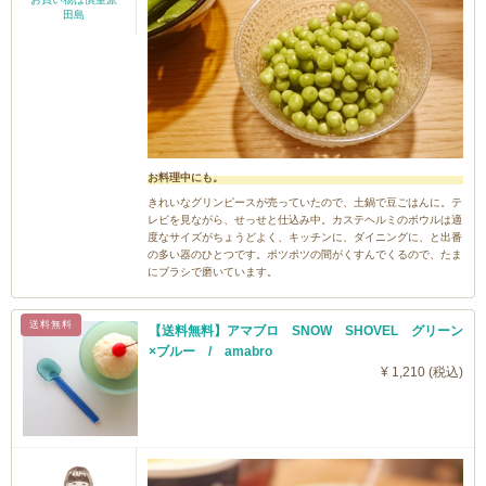
田島
お料理中にも。
きれいなグリンピースが売っていたので、土鍋で豆ごはんに。テ
レビを見ながら、せっせと仕込み中。カステヘルミのボウルは適
度なサイズがちょうどよく、キッチンに、ダイニングに、と出番
の多い器のひとつです。ポツポツの間がくすんでくるので、たま
にブラシで磨いています。
送料無料
【送料無料】アマブロ SNOW SHOVEL グリーン
×ブルー / amabro
¥ 1,210 (税込)