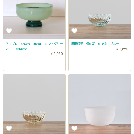
アマブロ SNOW BOWL ミントグリー
廣田硝子 雪の花 のぞき ブルー
ン / amabro
￥1,650
￥3,080