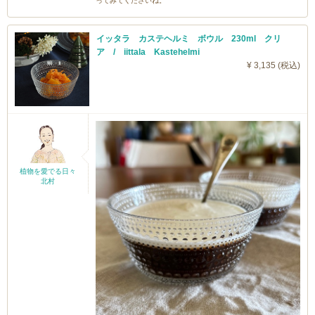
ってみてくださいね。
イッタラ カステヘルミ ボウル 230ml クリ
ア / iittala Kastehelmi
¥ 3,135 (税込)
植物を愛でる日々
北村