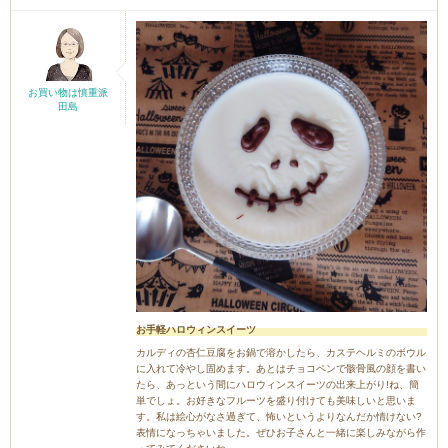
お買い物は慎重派
田島
お手軽ハロウィンスイーツ
カルディの杏仁豆腐をお鍋で溶かしたら、カステヘルミのボウル
に入れて冷やし固めます。あとはチョコペンで骸骨風の顔を書い
たら、あっという間にハロウィンスイーツの出来上がり!ね、簡
単でしょ。お好きなフルーツを盛り付けても美味しいと思いま
す。私は絵心がなさ過ぎて、怖いというよりなんだか情けない?
表情になっちゃいました。ぜひお子さんと一緒に楽しみながら作