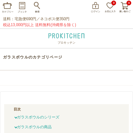
0
0
送料：宅急便690円／ネコポス便350円
税込13,000円以上 送料無料(沖縄県を除く)
プロキッチン
イッタラ
アラビア
クチポール
ガラスボウルのカテゴリページ
家事問屋
ウェック
フライパン
プレート
グラス
カトラリー
プロキッチンオリジナル
山田工業所
山一
マリメッコ
つきじ常陸屋
柳宗理
目次
閉じる
ガラスボウルのシリーズ
ガラスボウルの商品