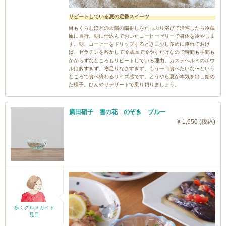
リピートしている夏の定番スイーツ
目もくらむほどの太陽の陽射しをたっぷり浴びて帰宅したら冷蔵
庫に直行。朝に仕込んでおいたコーヒーゼリーで身体を冷やしま
す。朝、コーヒーをドリップするときに少し多めに淹れておけ
ば、ゼラチンを溶かして冷蔵庫で冷やすだけなので時間も手間も
かからずなところもリピートしている理由。カステヘルミのボウ
ルは多すぎず、物足りなさすぎず、もう一口食べたいな〜という
ところで食べ終わるサイズ感です。どうやら夏が本気を出し始め
た様子。ひんやりデザートで乗り切りましょう。
廣田硝子 雪の花 のぞき ブルー
¥ 1,650 (税込)
歩くグルメガイド
見目