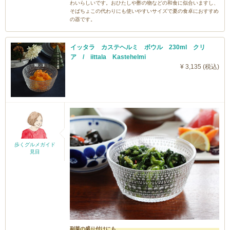
わいらしいです。おひたしや酢の物などの和食に似合いますし、
そばちょこの代わりにも使いやすいサイズで夏の食卓におすすめ
の器です。
イッタラ カステヘルミ ボウル 230ml クリ
ア / iittala Kastehelmi
¥ 3,135 (税込)
歩くグルメガイド
見目
副菜の盛り付けにも