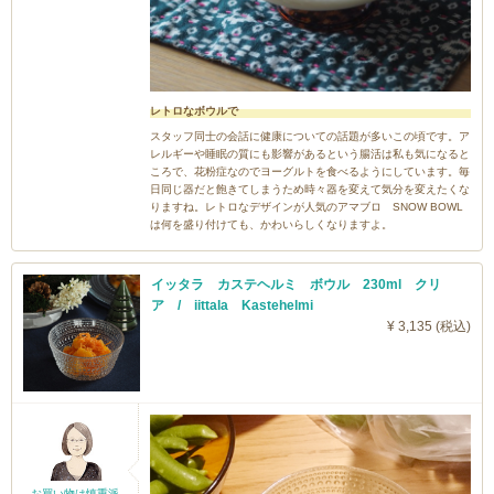
レトロなボウルで
スタッフ同士の会話に健康についての話題が多いこの頃です。ア
レルギーや睡眠の質にも影響があるという腸活は私も気になると
ころで、花粉症なのでヨーグルトを食べるようにしています。毎
日同じ器だと飽きてしまうため時々器を変えて気分を変えたくな
りますね。レトロなデザインが人気のアマブロ SNOW BOWL
は何を盛り付けても、かわいらしくなりますよ。
イッタラ カステヘルミ ボウル 230ml クリ
ア / iittala Kastehelmi
¥ 3,135 (税込)
お買い物は慎重派