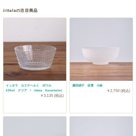
iittalaの注目商品
イッタラ カステヘルミ ボウル
廣田硝子 吹雪 小鉢
230ml クリア / iittala Kastehelmi
￥2,750 (税込)
￥3,135 (税込)