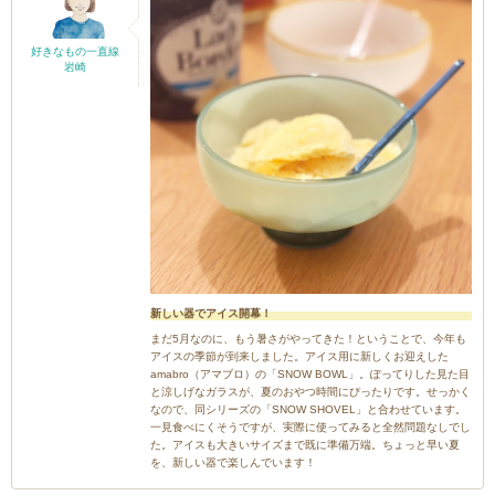
好きなもの一直線
岩崎
新しい器でアイス開幕！
まだ5月なのに、もう暑さがやってきた！ということで、今年も
アイスの季節が到来しました。アイス用に新しくお迎えした
amabro（アマブロ）の「SNOW BOWL」。ぽってりした見た目
と涼しげなガラスが、夏のおやつ時間にぴったりです。せっかく
なので、同シリーズの「SNOW SHOVEL」と合わせています。
一見食べにくそうですが、実際に使ってみると全然問題なしでし
た。アイスも大きいサイズまで既に準備万端。ちょっと早い夏
を、新しい器で楽しんでいます！