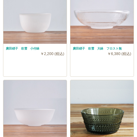
廣田硝子 吹雪 小付鉢
廣田硝子 吹雪 大鉢 フロスト無
￥2,200 (税込)
￥6,380 (税込)