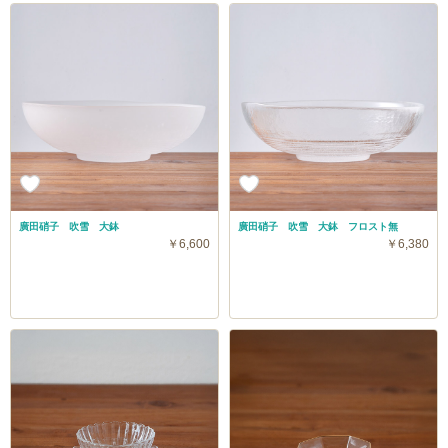
廣田硝子 吹雪 大鉢
廣田硝子 吹雪 大鉢 フロスト無
￥6,600
￥6,380