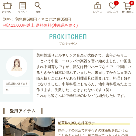
0
0
送料：宅急便690円／ネコポス便350円
税込13,000円以上 送料無料(沖縄県を除く)
プロキッチン
イッタラ
アラビア
クチポール
美術館巡りとルネサンス音楽が大好きで、去年からリュー
家事問屋
ウェック
フライパン
トという中世ヨーロッパの楽器を習い始めました。中国生
まれ中国育ちですが、祖父は日中ハーフなので、中国にい
プレート
グラス
カトラリー
るときから日本に憧れていました。来日してからは日本の
職人技とこだわりがある料理道具に囲まれて、料理も好き
プロキッチンオリジナル
山田工業所
になりました。中華料理はもちろん、地中海料理もたまに
自炊記録つけてます
作ります。失敗したことはまだないです（笑）
李
山一
これから皆さんに中華料理のレシピも紹介したいです。
マリメッコ
つきじ常陸屋
柳宗理
愛用アイテム
閉じる
納豆鉢で楽しむ抹茶ラテ
抹茶ラテのお店で片手付きの抹茶碗を見かけた
ことをきっかけに、家で使っている大きめの納