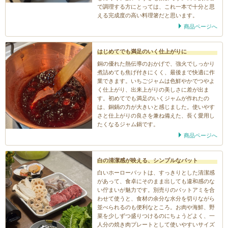
で調理する方にとっては、これ一本で十分と思
える完成度の高い料理箸だと思います。
商品ページへ
はじめてでも満足のいく仕上がりに
銅の優れた熱伝導のおかげで、強火でしっかり
煮詰めても焦げ付きにくく、最後まで快適に作
業できます。いちごジャムは色鮮やかでつやよ
く仕上がり、出来上がりの美しさに差が出ま
す。初めてでも満足のいくジャムが作れたの
は、銅鍋の力が大きいと感じました。使いやす
さと仕上がりの良さを兼ね備えた、長く愛用し
たくなるジャム鍋です。
商品ページへ
白の清潔感が映える、シンプルなバット
白いホーローバットは、すっきりとした清潔感
があって、食卓にそのまま出しても違和感のな
い佇まいが魅力です。別売りのバットアミを合
わせて使うと、食材の余分な水分を切りながら
並べられるのも便利なところ。お肉や海鮮、野
菜を少しずつ盛りつけるのにちょうどよく、一
人分の焼き肉プレートとして使いやすいサイズ