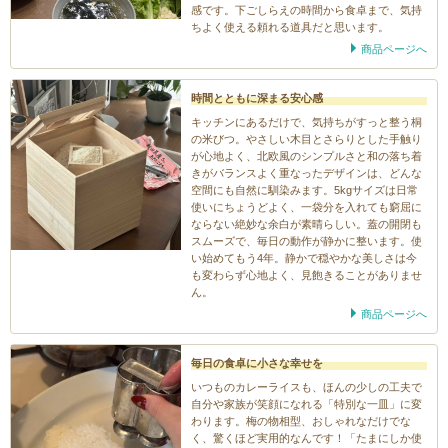
感です。下ごしらえの時間から食卓まで、気持
ちよく使える頼れる道具だと思います。
商品ページへ
時間とともに深まる安心感
キッチンにあるだけで、気持ちがすっと整う桐
の米びつ。やさしい木目とさらりとした手触り
が心地よく、北欧風のシンプルさと和の落ち着
きがバランスよく重なったデザインは、どんな
空間にも自然に馴染みます。5kgサイズは日常
使いにちょうどよく、一袋分を入れても窮屈に
ならない絶妙な余白が素晴らしい。蓋の開閉も
スムーズで、毎日の動作が静かに整います。使
い始めてもう4年。静かで穏やかな美しさは今
も変わらず心地よく、見飽きることがありませ
ん。
商品ページへ
毎日の食卓に小さな幸せを
いつものカレーライスも、ほんの少しの工夫で
自分や家族が笑顔になれる「特別な一皿」に変
わります。梅の物相型、おしゃれなだけでな
く、驚くほど実用的なんです！「たまにしか使