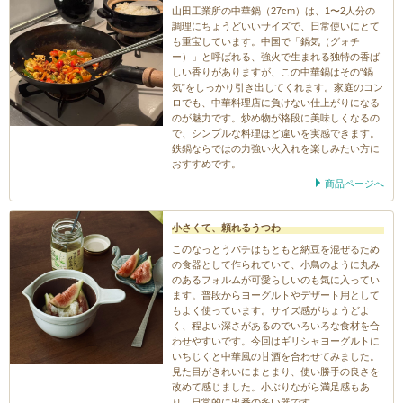
山田工業所の中華鍋（27cm）は、1〜2人分の
調理にちょうどいいサイズで、日常使いにとて
も重宝しています。中国で「鍋気（グォチ
ー）」と呼ばれる、強火で生まれる独特の香ば
しい香りがありますが、この中華鍋はその“鍋
気”をしっかり引き出してくれます。家庭のコン
ロでも、中華料理店に負けない仕上がりになる
のが魅力です。炒め物が格段に美味しくなるの
で、シンプルな料理ほど違いを実感できます。
鉄鍋ならではの力強い火入れを楽しみたい方に
おすすめです。
商品ページへ
小さくて、頼れるうつわ
このなっとうバチはもともと納豆を混ぜるため
の食器として作られていて、小鳥のように丸み
のあるフォルムが可愛らしいのも気に入ってい
ます。普段からヨーグルトやデザート用として
もよく使っています。サイズ感がちょうどよ
く、程よい深さがあるのでいろいろな食材を合
わせやすいです。今回はギリシャヨーグルトに
いちじくと中華風の甘酒を合わせてみました。
見た目がきれいにまとまり、使い勝手の良さを
改めて感じました。小ぶりながら満足感もあ
り、日常的に出番の多い器です。