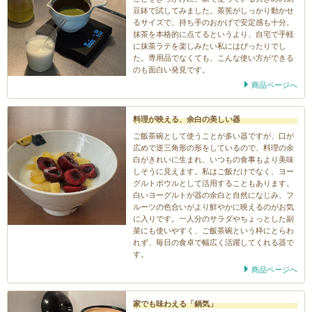
豆鉢で試してみました。茶筅がしっかり動かせ
るサイズで、持ち手のおかげで安定感も十分。
抹茶を本格的に点てるというより、自宅で手軽
に抹茶ラテを楽しみたい私にはぴったりでし
た。専用品でなくても、こんな使い方ができる
のも面白い発見です。
商品ページへ
料理が映える、余白の美しい器
ご飯茶碗として使うことが多い器ですが、口が
広めで逆三角形の形をしているので、料理の余
白がきれいに生まれ、いつもの食事もより美味
しそうに見えます。私はご飯だけでなく、ヨー
グルトボウルとして活用することもあります。
白いヨーグルトが器の余白と自然になじみ、フ
ルーツの色合いがより鮮やかに映えるのがお気
に入りです。一人分のサラダやちょっとした副
菜にも使いやすく、ご飯茶碗という枠にとらわ
れず、毎日の食卓で幅広く活躍してくれる器で
す。
商品ページへ
家でも味わえる「鍋気」