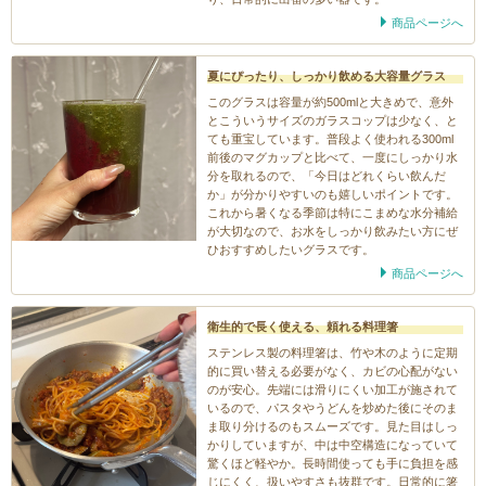
商品ページへ
夏にぴったり、しっかり飲める大容量グラス
このグラスは容量が約500mlと大きめで、意外
とこういうサイズのガラスコップは少なく、と
ても重宝しています。普段よく使われる300ml
前後のマグカップと比べて、一度にしっかり水
分を取れるので、「今日はどれくらい飲んだ
か」が分かりやすいのも嬉しいポイントです。
これから暑くなる季節は特にこまめな水分補給
が大切なので、お水をしっかり飲みたい方にぜ
ひおすすめしたいグラスです。
商品ページへ
衛生的で長く使える、頼れる料理箸
ステンレス製の料理箸は、竹や木のように定期
的に買い替える必要がなく、カビの心配がない
のが安心。先端には滑りにくい加工が施されて
いるので、パスタやうどんを炒めた後にそのま
ま取り分けるのもスムーズです。見た目はしっ
かりしていますが、中は中空構造になっていて
驚くほど軽やか。長時間使っても手に負担を感
じにくく、扱いやすさも抜群です。日常的に箸