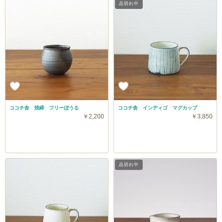
品切れ中
ココチ舎 焼締 フリーぼうる
ココチ舎 インディゴ マグカップ
￥2,200
￥3,850
品切れ中