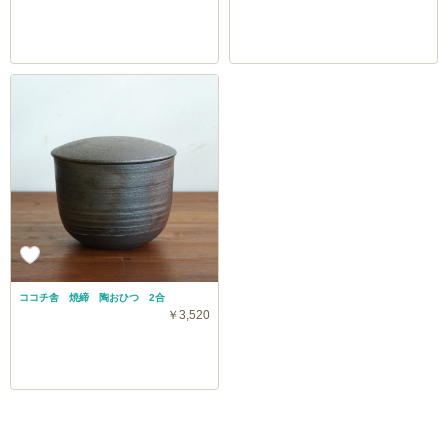
ココチ舎 焼締 陶おひつ 2合
￥3,520