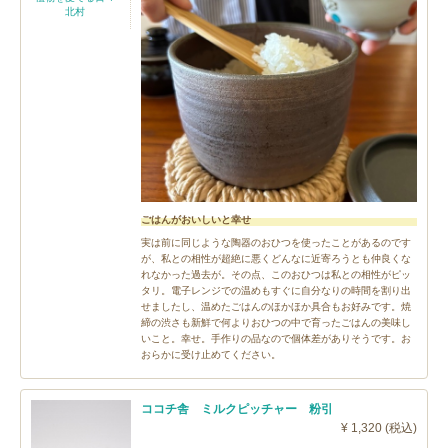
北村
ごはんがおいしいと幸せ
実は前に同じような陶器のおひつを使ったことがあるのです
が、私との相性が超絶に悪くどんなに近寄ろうとも仲良くな
れなかった過去が。その点、このおひつは私との相性がピッ
タリ。電子レンジでの温めもすぐに自分なりの時間を割り出
せましたし、温めたごはんのほかほか具合もお好みです。焼
締の渋さも新鮮で何よりおひつの中で育ったごはんの美味し
いこと。幸せ。手作りの品なので個体差がありそうです。お
おらかに受け止めてください。
ココチ舎 ミルクピッチャー 粉引
¥ 1,320 (税込)