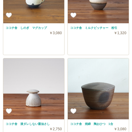
ココチ舎 しのぎ マグカップ
ココチ舎 ミルクピッチャー 粉引
￥3,080
￥1,320
ココチ舎 液ダレしない醤油さし
ココチ舎 焼締 陶おひつ 1合
￥2,750
￥3,080