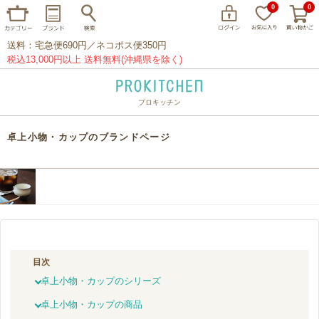
0
0
送料：宅急便690円／ネコポス便350円
税込13,000円以上 送料無料(沖縄県を除く)
プロキッチン
イッタラ
アラビア
クチポール
卓上小物・カップのブランドページ
家事問屋
ウェック
フライパン
プレート
グラス
カトラリー
プロキッチンオリジナル
山田工業所
山一
マリメッコ
つきじ常陸屋
柳宗理
目次
閉じる
卓上小物・カップのシリーズ
卓上小物・カップの商品