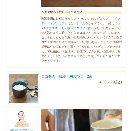
ペアで使って欲しいマグカップ
陶器市用に特別に作っていただいたこのマグカップ。「
イン
ディゴマグカップ
」はたっぷり入るサイズです。一緒に作っ
ていただいた「
しのぎマグカップ
」はこぶりで思わず両手で
包み込むように持ちたくなるコロンとしたサイズ。この2つ、
セットにしたらお似合いの夫婦みたいじゃないですか?まるで
ココチ舎の市野さん夫婦みたい!と思っちゃいました(ご夫婦の
様子はぜひブログをご覧くださいね)このマグカップをセット
にして結婚祝いや金婚式、銀婚式などのお祝いの贈り物にも
良さそう。ぜひペアマグカップとして使っていただきたいマ
グカップです。
ココチ舎 焼締 陶おひつ 2合
¥ 3,520 (税込)
植物を愛でる日々