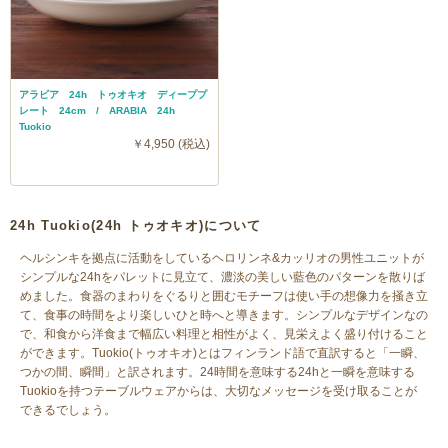
アラビア 24h トゥオキオ ディーププ
レート 24cm / ARABIA 24h
Tuokio
￥4,950 (税込)
24h Tuokio(24h トゥオキオ)について
ヘルシンキを拠点に活動をしているヘロリンネ&カッリオの男性ユニットが
シンプルな24hをパレットに見立て、濃淡の美しい藍色のパターンを散りば
めました。食器のまわりをぐるりと囲むモチーフは使い手の想像力を掻き立
て、食事の時間をより楽しいひと時へと導きます。シンプルなデザインなの
で、和食から洋食まで幅広い料理と相性がよく、見栄えよく盛り付けること
ができます。Tuokio(トゥオキオ)とはフィンランド語で直訳すると「一瞬、
つかの間、瞬間」と訳されます。24時間を意味する24hと一瞬を意味する
Tuokioを持つテーブルウェアからは、大切なメッセージを受け取ることが
できるでしょう。