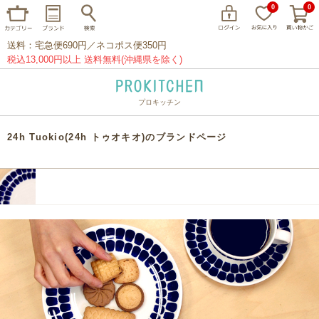
0
0
送料：宅急便690円／ネコポス便350円
税込13,000円以上 送料無料(沖縄県を除く)
プロキッチン
イッタラ
アラビア
クチポール
24h Tuokio(24h トゥオキオ)のブランドページ
家事問屋
ウェック
フライパン
プレート
グラス
カトラリー
プロキッチンオリジナル
山田工業所
山一
マリメッコ
つきじ常陸屋
柳宗理
閉じる