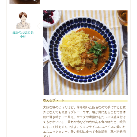
台所の応援団長
小林
映えるプレート
大胆な柄のようだけど、落ち着いた藍色なので手にすると意
外となんでも似合うプレートです。柄が淵にあることで全体
的に引き締まって見え、サラダや唐揚げをたっぷり盛り付け
てもかわいいし、黄色や赤などの色のある食べ物だと、絵的
にすごく映えるんですよ。クミンライスにスパイスの効いた
エスニックカレー。暑い時期に食べて食欲増進、夏バテ解消
です!