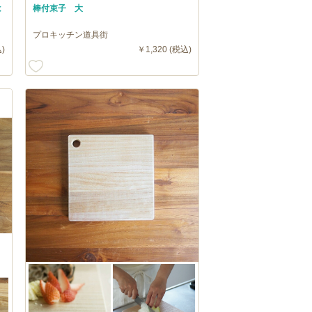
は
棒付束子 大
プロキッチン道具街
)
￥1,320 (税込)