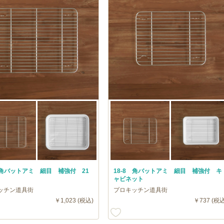
8 角バットアミ 細目 補強付 21
18-8 角バットアミ 細目 補強付 キ
ャビネット
ッチン道具街
プロキッチン道具街
￥1,023 (税込)
￥737 (税込