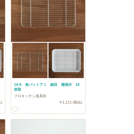
18-8 角バットアミ 細目 補強付 18
枚取
プロキッチン道具街
)
￥1,111 (税込)