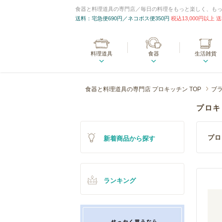
食器と料理道具の専門店／毎日の料理をもっと楽しく、も
送料：宅急便690円／ネコポス便350円
税込13,000円以上
料理道具
食器
生活雑貨
食器と料理道具の専門店 プロキッチン TOP
ブ
プロキ
プロ
新着商品から探す
ランキング