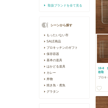
取扱ブランドを全て見る
シーンから探す
もったいない市
SALE商品
プロキッチンのギフト
保存容器
基本の道具
はかどる道具
18-
枚取
カレー
プロキ
丼物
焼き魚・煮魚
グラタン