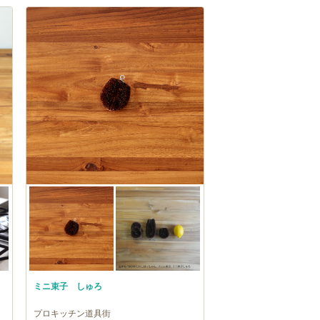
ミニ束子 しゅろ
プロキッチン道具街