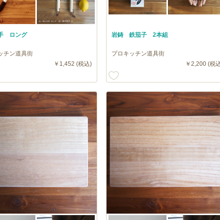
手 ロング
岩鋳 鉄茄子 2本組
ッチン道具街
プロキッチン道具街
￥1,452 (税込)
￥2,200 (税込