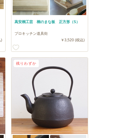
高安桐工芸 桐のまな板 正方形（S）
プロキッチン道具街
)
￥3,520 (税込)
送料無料
残りわずか