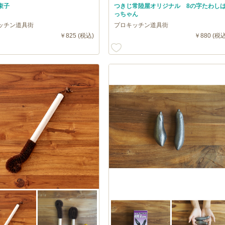
束子
つきじ常陸屋オリジナル 8の字たわし
っちゃん
ッチン道具街
プロキッチン道具街
￥825 (税込)
￥880 (税込