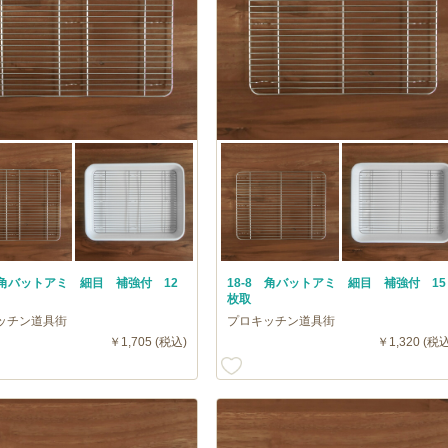
8 角バットアミ 細目 補強付 12
18-8 角バットアミ 細目 補強付 15
枚取
ッチン道具街
プロキッチン道具街
￥1,705 (税込)
￥1,320 (税込