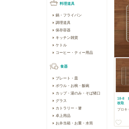
料理道具
鍋・フライパン
調理道具
保存容器
キッチン雑貨
ケトル
コーヒー・ティー用品
食器
プレート・皿
ボウル・お椀・飯碗
カップ・湯のみ・そば猪口
18-
グラス
枚取
カトラリー・箸
プロキ
卓上用品
お弁当箱・お重・水筒