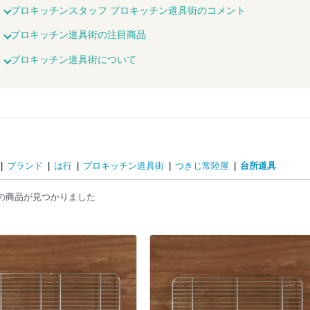
プロキッチンスタッフ プロキッチン道具街のコメント
プロキッチン道具街の注目商品
プロキッチン道具街について
|
ブランド
|
は行
|
プロキッチン道具街
|
つきじ常陸屋
|
台所道具
の商品が見つかりました