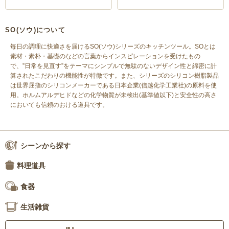
SO(ソウ)について
毎日の調理に快適さを届けるSO(ソウ)シリーズのキッチンツール。SOとは
素材・素朴・基礎のなどの言葉からインスピレーションを受けたもの
で、”日常を見直す”をテーマにシンプルで無駄のないデザイン性と綿密に計
算されたこだわりの機能性が特徴です。また、シリーズのシリコン樹脂製品
は世界屈指のシリコンメーカーである日本企業(信越化学工業社)の原料を使
用。ホルムアルデヒドなどの化学物質が未検出(基準値以下)と安全性の高さ
においても信頼のおける道具です。
シーンから探す
料理道具
食器
生活雑貨