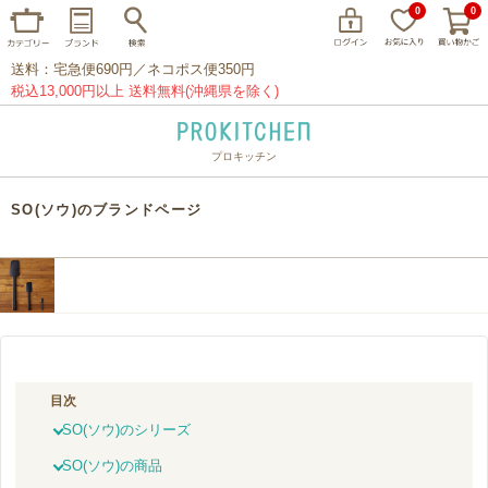
0
0
送料：宅急便690円／ネコポス便350円
税込13,000円以上 送料無料(沖縄県を除く)
プロキッチン
イッタラ
アラビア
クチポール
SO(ソウ)のブランドページ
家事問屋
ウェック
フライパン
プレート
グラス
カトラリー
プロキッチンオリジナル
山田工業所
山一
マリメッコ
つきじ常陸屋
柳宗理
目次
閉じる
SO(ソウ)のシリーズ
SO(ソウ)の商品