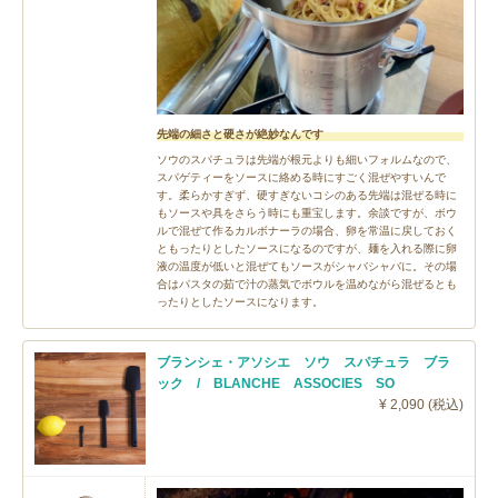
先端の細さと硬さが絶妙なんです
ソウのスパチュラは先端が根元よりも細いフォルムなので、
スパゲティーをソースに絡める時にすごく混ぜやすいんで
す。柔らかすぎず、硬すぎないコシのある先端は混ぜる時に
もソースや具をさらう時にも重宝します。余談ですが、ボウ
ルで混ぜて作るカルボナーラの場合、卵を常温に戻しておく
ともったりとしたソースになるのですが、麺を入れる際に卵
液の温度が低いと混ぜてもソースがシャバシャバに。その場
合はパスタの茹で汁の蒸気でボウルを温めながら混ぜるとも
ったりとしたソースになります。
ブランシェ・アソシエ ソウ スパチュラ ブラ
ック / BLANCHE ASSOCIES SO
¥ 2,090 (税込)