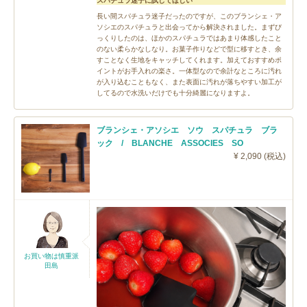
スパチュラ迷子に試してほしい
長い間スパチュラ迷子だったのですが、このブランシェ・ア
ソシエのスパチュラと出会ってから解決されました。まずび
っくりしたのは、ほかのスパチュラではあまり体感したこと
のない柔らかなしなり。お菓子作りなどで型に移すとき、余
すことなく生地をキャッチしてくれます。加えておすすめポ
イントがお手入れの楽さ。一体型なので余計なところに汚れ
が入り込むこともなく、また表面に汚れが落ちやすい加工が
してるので水洗いだけでも十分綺麗になりますよ。
ブランシェ・アソシエ ソウ スパチュラ ブラ
ック / BLANCHE ASSOCIES SO
¥ 2,090 (税込)
お買い物は慎重派
田島