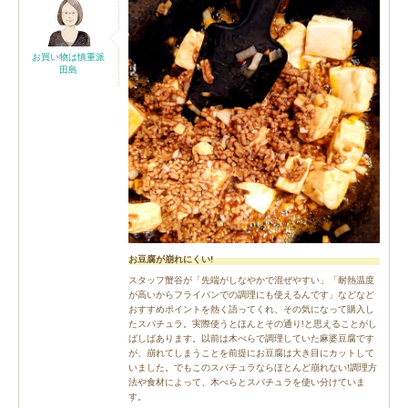
お買い物は慎重派
田島
お豆腐が崩れにくい!
スタッフ蟹谷が「先端がしなやかで混ぜやすい」「耐熱温度
が高いからフライパンでの調理にも使えるんです」などなど
おすすめポイントを熱く語ってくれ、その気になって購入し
たスパチュラ。実際使うとほんとその通り!と思えることがし
ばしばあります。以前は木べらで調理していた麻婆豆腐です
が、崩れてしまうことを前提にお豆腐は大き目にカットして
いました。でもこのスパチュラならほとんど崩れない!調理方
法や食材によって、木べらとスパチュラを使い分けていま
す。