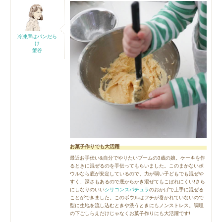
冷凍庫はパンだら
け
蟹谷
お菓子作りでも大活躍
最近お手伝い&自分でやりたいブームの3歳の娘。ケーキを作
るときに混ぜるのを手伝ってもらいました。このまかないボ
ウルなら底が安定しているので、力が弱い子どもでも混ぜや
すく、深さもあるので底からかき混ぜてもこぼれにくい!さら
にしなりのいい
シリコンスパチュラ
のおかげで上手に混ぜる
ことができました。このボウルはフチが巻かれていないので
型に生地を流し込むときや洗うときにもノンストレス。調理
の下ごしらえだけじゃなくお菓子作りにも大活躍です!