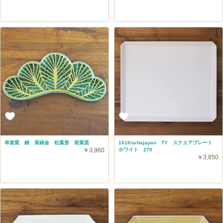
幸楽窯 錦 茶緑金 松葉形 前菜皿
1616/aritajapan TY スクエアプレート
￥3,960
ホワイト 270
￥3,850