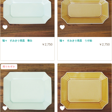
瑞々 すみきり長皿 青白
瑞々 すみきり長皿 うす飴
￥2,750
￥2,750
残りわずか