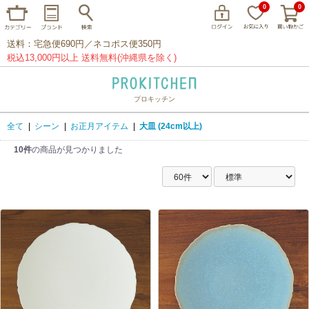
0
0
送料：宅急便690円／ネコポス便350円
税込13,000円以上 送料無料(沖縄県を除く)
プロキッチン
イッタラ
アラビア
クチポール
全て
|
シーン
|
お正月アイテム
|
大皿 (24cm以上)
家事問屋
ウェック
フライパン
10件
の商品が見つかりました
プレート
グラス
カトラリー
プロキッチンオリジナル
山田工業所
山一
マリメッコ
つきじ常陸屋
柳宗理
閉じる