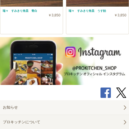
瑞々 すみきり角皿 青白
瑞々 すみきり角皿 うす飴
￥3,850
￥3,850
お知らせ
プロキッチンについて