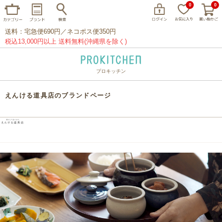
0
0
送料：宅急便690円／ネコポス便350円
税込13,000円以上 送料無料(沖縄県を除く)
プロキッチン
イッタラ
アラビア
クチポール
えんける道具店のブランドページ
家事問屋
ウェック
フライパン
プレート
グラス
カトラリー
プロキッチンオリジナル
山田工業所
山一
マリメッコ
つきじ常陸屋
柳宗理
閉じる