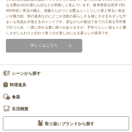
なる甕(かめ)や湯たんぽなどが所狭しと並んでいます。岐阜県多治見市で約
400年続く窯元の職人、加藤さんがつくる甕はぷっくりした形と明るい色合
いが魅力的。和の道具なのにどこか北欧の器らしさを感じさせるモダンな佇
まいも気負わず使えるポイントです。昔ながらの製法で全ての工程を手作業
で行うため、一度に作れる量に限りがありますが、手作りらしい温もりと優
しさがじんわりと伝わり使うのが楽しみになる暮らしの道具です。
シーンから探す
料理道具
食器
生活雑貨
取り扱いブランドから探す