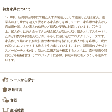
朝倉家具について
1950年、新潟県新潟市にて桐たんすの製造元として創業した朝倉家具。創
業当時より世代を超えて愛される家具作りをポリシーに、家庭用の家具から
店舗用什器、古い家具の修理など幅広い要望に対応しています。70年以
上、家具作りに向き合ってきた朝倉家具が新たな取り組みとしてスタートし
たのが雑貨や料理道具などの、暮らしに溶け込むプロダクトシリーズです。
家具作りで培われた伝統技術や木の特性を熟知した職人の技を応用し、現代
の暮らしにフィットする道具を生み出しています。また、新潟県のブナ材を
スノービーチと名付け、新たな活用方法を模索するとともに、森林整備や間
伐などを積極的に行うプロジェクトに参加。持続可能なモノづくりを進めて
います。
シーンから探す
料理道具
食器
生活雑貨