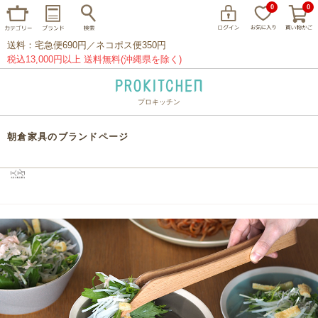
0
0
送料：宅急便690円／ネコポス便350円
税込13,000円以上 送料無料(沖縄県を除く)
プロキッチン
イッタラ
アラビア
クチポール
朝倉家具のブランドページ
家事問屋
ウェック
フライパン
プレート
グラス
カトラリー
プロキッチンオリジナル
山田工業所
山一
マリメッコ
つきじ常陸屋
柳宗理
閉じる