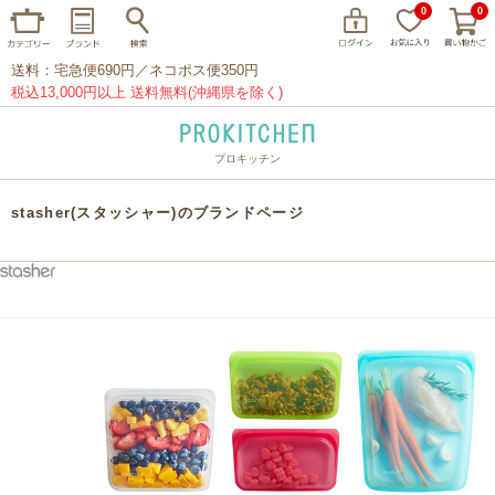
0
0
送料：宅急便690円／ネコポス便350円
税込13,000円以上 送料無料(沖縄県を除く)
プロキッチン
イッタラ
アラビア
クチポール
stasher(スタッシャー)のブランドページ
家事問屋
ウェック
フライパン
プレート
グラス
カトラリー
プロキッチンオリジナル
山田工業所
山一
マリメッコ
つきじ常陸屋
柳宗理
閉じる