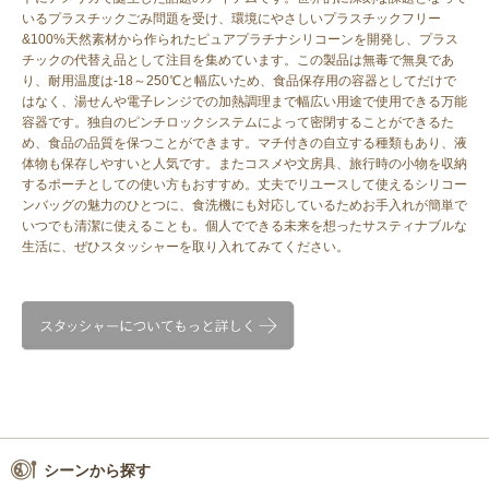
いるプラスチックごみ問題を受け、環境にやさしいプラスチックフリー
&100%天然素材から作られたピュアプラチナシリコーンを開発し、プラス
チックの代替え品として注目を集めています。この製品は無毒で無臭であ
り、耐用温度は-18～250℃と幅広いため、食品保存用の容器としてだけで
はなく、湯せんや電子レンジでの加熱調理まで幅広い用途で使用できる万能
容器です。独自のピンチロックシステムによって密閉することができるた
め、食品の品質を保つことができます。マチ付きの自立する種類もあり、液
体物も保存しやすいと人気です。またコスメや文房具、旅行時の小物を収納
するポーチとしての使い方もおすすめ。丈夫でリユースして使えるシリコー
ンバッグの魅力のひとつに、食洗機にも対応しているためお手入れが簡単で
いつでも清潔に使えることも。個人でできる未来を想ったサスティナブルな
生活に、ぜひスタッシャーを取り入れてみてください。
シーンから探す