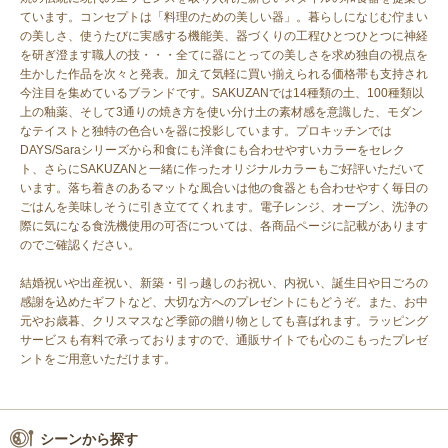
ています。コンセプトは「料理のための美しい器」。暮らしになじむ佇まい
の美しさ、使うたびに実感する機能美、器づくりの工程ひとつひとつに神経
を研ぎ澄ます職人の技・・・全てに器にとっての美しさを求め独自の視点を
生かした作品を次々と発表。加えて気軽に買い揃えられる価格帯も支持され
今注目を集めているブランドです。SAKUZANでは14種類の土、100種類以
上の釉薬、そして3通りの焼き方を使い分け土の素材感を意識した、モダン
なテイストと独特の色合いを器に投影しています。プロキッチンでは
DAYS/Saraシリーズから和食にも洋食にも合わせやすいカラーをセレク
ト、さらにSAKUZANと一緒に作ったオリジナルカラーもご好評いただいて
います。落ち着きのあるマットな風合いは他の食器とも合わせやすく毎日の
ごはんを美味しそうに引き立ててくれます。電子レンジ、オーブン、洗浄の
際に気になる食洗機使用の可否については、各商品ページに記載があります
のでご確認ください。
結婚祝いや出産祝い、新築・引っ越しのお祝い、内祝い、誕生日や日ごろの
感謝を込めたギフトなど、大切な方へのプレゼントにもどうぞ。また、お中
元やお歳暮、クリスマスなど季節の贈り物としても喜ばれます。ラッピング
サービスも有料で承っておりますので、通販サイトでも心のこもったプレゼ
ントをご用意いただけます。
シーンから探す