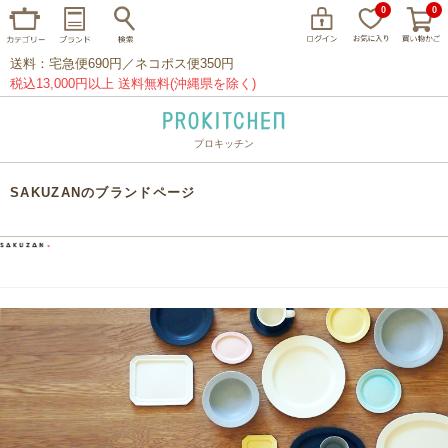
0
0
送料：宅急便690円／ネコポス便350円
税込13,000円以上 送料無料(沖縄県を除く)
プロキッチン
イッタラ
アラビア
クチポール
SAKUZANのブランドページ
家事問屋
ウェック
フライパン
プレート
グラス
カトラリー
プロキッチンオリジナル
山田工業所
山一
マリメッコ
つきじ常陸屋
柳宗理
閉じる