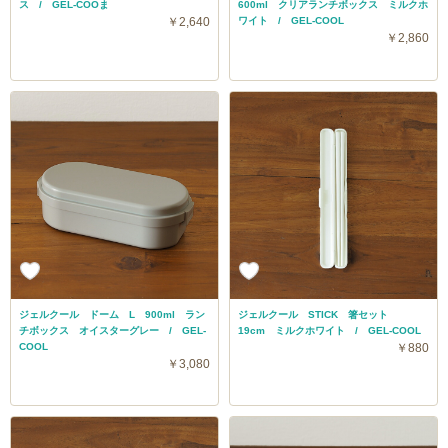
ス / GEL-COOま
600ml クリアランチボックス ミルクホ
￥2,640
ワイト / GEL-COOL
￥2,860
ジェルクール ドーム L 900ml ラン
ジェルクール STICK 箸セット
チボックス オイスターグレー / GEL-
19cm ミルクホワイト / GEL-COOL
COOL
￥880
￥3,080