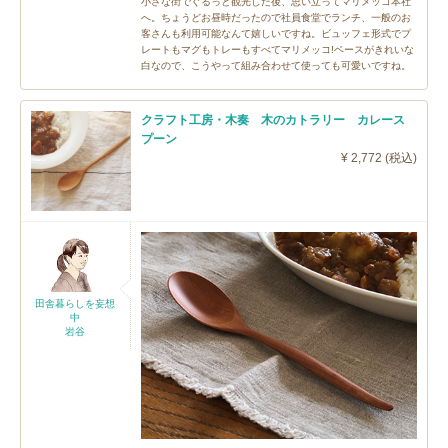
小さな街でぐるっと観光した後、思い立ってマリメッコ本社
へ。ちょうどお昼時だったので社員食堂でランチ、一般のお
客さんも利用可能なんて嬉しいですね。ビュッフェ形式でプ
レートもマグもトレーもすべてマリメッコ!ベースがきれいな
白なので、こうやって組み合わせて使っても可愛いですね。
クラフト工房・木奏 木のカトラリー カレース
プーン
¥ 2,772 (税込)
田舎暮らしを妄想
中
岩谷