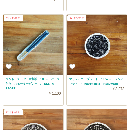
残りわずか
残りわずか
ベントーストア 木製箸 18cm ケース
マリメッコ プレート 13.5cm ラシィ
付き スモーキーグレー / BENTO
マット / marimekko Rasymatto
STORE
￥3,273
￥1,100
残りわずか