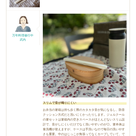
万年料理修行中
武内
スリムで音が鳴りにくい
お弁当の箸箱は持ち歩く際のカタカタ音が気になるし、防音
クッション方式だと洗いにくかったりします。ジェルクール
の箸セットは箸箱内の空きスペースがほとんどないスリム設
計で、音がしにくいだけでなく洗いやすいのが◎。箸本体は
食洗機が使えますが、ケースは手洗いなので毎日の洗いやす
さも重要。中のはじっこが角張ってなくカーブしていて、で