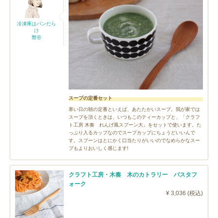
冷凍庫はパンだら
け
蟹谷
スープの定番セット
寒い日の朝の定番といえば、あたたかいスープ。我が家では
スープを頂くときは、いつもこのティーカップと、「クラフ
ト工房 木奏 れんげ風スプーン大」をセットで使います。た
っぷり入るカップなのでスープカップにちょうどいいんで
す。スプーンはとにかく口当たりがいいのでなめらかなスー
プもよりおいしく感じます!
クラフト工房・木奏 木のカトラリー パスタフ
ォーク
¥ 3,036 (税込)