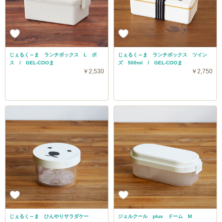
じぇるく～ま ランチボックス L ボ
じぇるく～ま ランチボックス ツイン
ス / GEL-COOま
ズ 500ml / GEL-COOま
￥2,530
￥2,750
じぇるく～ま ひんやりサラダケー
ジェルクール plus ドーム M