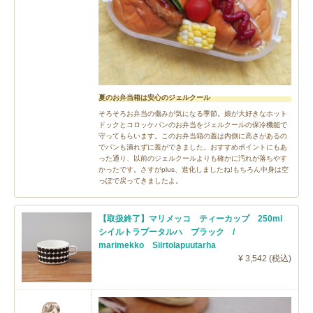
夏のお弁当箱は安心のジェルクール
そろそろお弁当の傷みが気になる季節。娘が大好きなホット
ドックとコロッケパンのお弁当をジェルクールの保冷機能で
守ってもらいます。このお弁当箱の蓋は内側に高さがあるの
でパンも潰れずに蓋ができました。おすすめポイントにもあ
った通り、以前のジェルクールよりも確かに汚れが落ちやす
かったです。さすがplus、進化しましたね!もちろん中身は空
っぽで戻ってきましたよ。
【取扱終了】マリメッコ ティーカップ 250ml
シイルトラプータルハ ブラック /
marimekko Siirtolapuutarha
¥ 3,542 (税込)