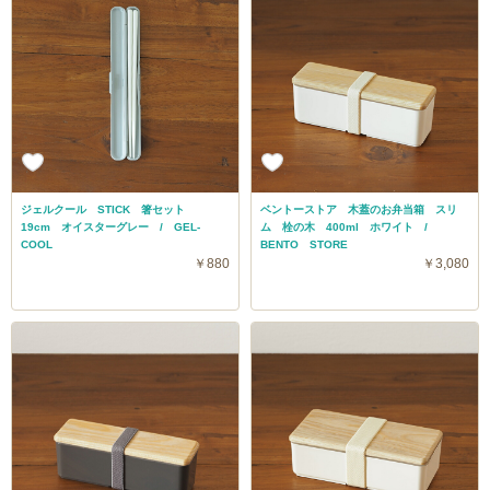
ジェルクール STICK 箸セット
ベントーストア 木蓋のお弁当箱 スリ
19cm オイスターグレー / GEL-
ム 栓の木 400ml ホワイト /
COOL
BENTO STORE
￥880
￥3,080