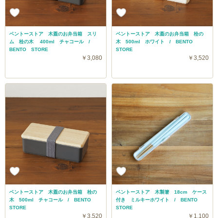
ベントーストア 木蓋のお弁当箱 スリ
ベントーストア 木蓋のお弁当箱 栓の
ム 栓の木 400ml チャコール /
木 500ml ホワイト / BENTO
BENTO STORE
STORE
￥3,080
￥3,520
ベントーストア 木蓋のお弁当箱 栓の
ベントーストア 木製箸 18cm ケース
木 500ml チャコール / BENTO
付き ミルキーホワイト / BENTO
STORE
STORE
￥3,520
￥1,100