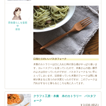
田舎暮らしを妄想
中
岩谷
口当たりのいいパスタフォーク
木製のカトラリーは口に入れた時の安心感がやっぱり違いま
す。カレースプーンを使っていたので、木奏さんの使い勝手
のよさは分かっていたのですが、パスタフォークもつい手に
とってしまいます。以前使っていた木製のフォークは間に食
材が挟まると洗うのが大変だったのですが、このフォークは
汚れがするりと落ちるところも気に入ってます。
クラフト工房・木奏 木のカトラリー パスタフ
ォーク
¥ 3,036 (税込)