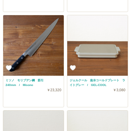
ミソノ モリブデン鋼 筋引
ジェルクール 急冷コールドプレート ラ
240mm / Misono
イトグレー / GEL-COOL
￥23,320
￥3,080