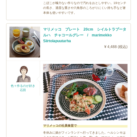
こぼこが極力ない作りなので汚れをおとしやすい。19センチ
の長さ、適度な重さや六角形のころがりにくい持ち手など箸
本体も使いやすいです。
マリメッコ プレート 20cm シイルトラプータ
ルハ チャコールグレー / marimekko
Siirtolapuutarha
¥ 4,488 (税込)
色々作るのが好き
石田
マリメッコの社員食堂で
冬休みに娘がフィンランドへ行ってきました。ヘルシンキは