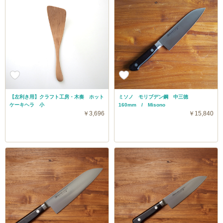
【左利き用】クラフト工房・木奏 ホット
ミソノ モリブデン鋼 中三徳
ケーキヘラ 小
160mm / Misono
￥3,696
￥15,840