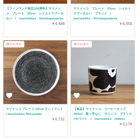
【フィンランド独立100周年】マリメッ
マリメッコ プレート 25cm シイルト
コ プレート 20cm シイルトラプータ
ラプータルハ ブラック /
ルハ / marimekko Siirtolapuutarha
marimekko Siirtolapuutarha
￥4,488
￥6,358
残りわずか
残りわずか
マリメッコ プレート 25cm ラシィマット
【単品】マリメッコ コーヒーカップ
/ marimekko Rasymatto
200ml 取っ手なし ウニッコ ブラック
￥6,732
×ホワイト / marimekko Unikko
￥3,178