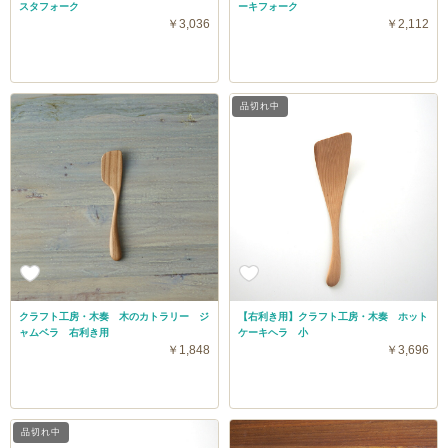
スタフォーク
ーキフォーク
￥3,036
￥2,112
品切れ中
クラフト工房・木奏 木のカトラリー ジ
【右利き用】クラフト工房・木奏 ホット
ャムベラ 右利き用
ケーキヘラ 小
￥1,848
￥3,696
品切れ中