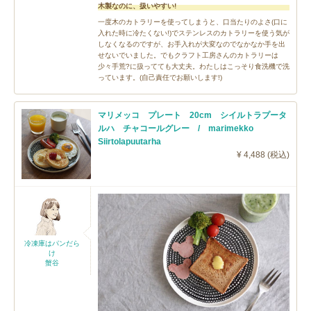
木製なのに、扱いやすい!
一度木のカトラリーを使ってしまうと、口当たりのよさ(口に
入れた時に冷たくない!)でステンレスのカトラリーを使う気が
しなくなるのですが、お手入れが大変なのでなかなか手を出
せないでいました。でもクラフト工房さんのカトラリーは
少々手荒?に扱ってても大丈夫。わたしはこっそり食洗機で洗
っています。(自己責任でお願いします!)
マリメッコ プレート 20cm シイルトラプータ
ルハ チャコールグレー / marimekko
Siirtolapuutarha
¥ 4,488 (税込)
冷凍庫はパンだら
け
蟹谷