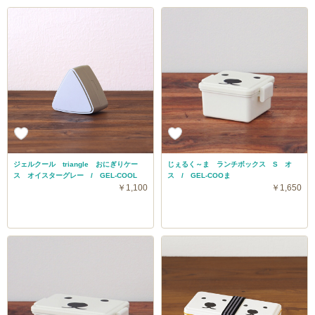
ジェルクール triangle おにぎりケー
じぇるく～ま ランチボックス S オ
ス オイスターグレー / GEL-COOL
ス / GEL-COOま
￥1,100
￥1,650