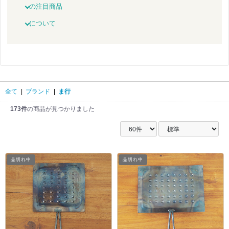
の注目商品
について
全て
|
ブランド
|
ま行
173件
の商品が見つかりました
品切れ中
品切れ中