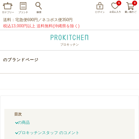
0
0
送料：宅急便690円／ネコポス便350円
税込13,000円以上 送料無料(沖縄県を除く)
プロキッチン
イッタラ
アラビア
クチポール
のブランドページ
家事問屋
ウェック
フライパン
プレート
グラス
カトラリー
プロキッチンオリジナル
山田工業所
山一
マリメッコ
つきじ常陸屋
柳宗理
目次
閉じる
の商品
プロキッチンスタッフ のコメント