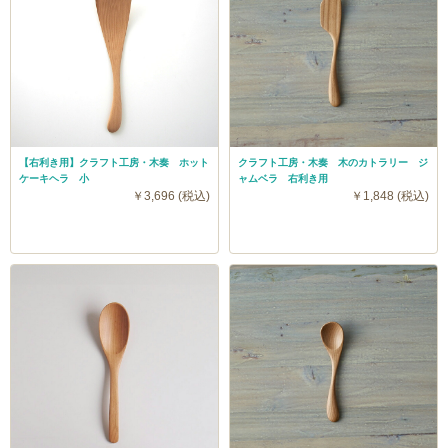
【右利き用】クラフト工房・木奏 ホット
クラフト工房・木奏 木のカトラリー ジ
ケーキヘラ 小
ャムベラ 右利き用
￥3,696 (税込)
￥1,848 (税込)