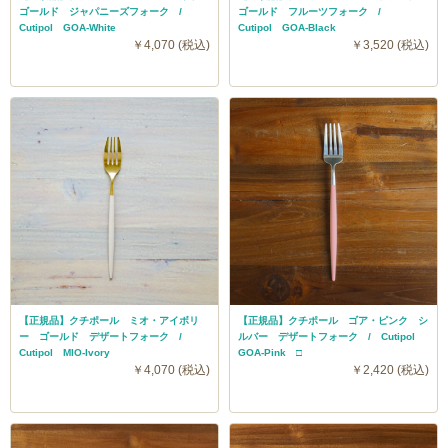
ゴールド ジャパニーズフォーク /
ゴールド フルーツフォーク /
Cutipol GOA-White
Cutipol GOA-Black
￥4,070 (税込)
￥3,520 (税込)
【正規品】クチポール ミオ・アイボリ
【正規品】クチポール ゴア・ピンク シ
ー ゴールド デザートフォーク /
ルバー デザートフォーク / Cutipol
Cutipol MIO-Ivory
GOA-Pink □
￥4,070 (税込)
￥2,420 (税込)