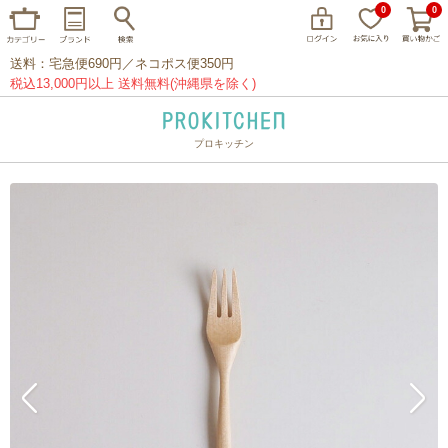
0
0
送料：宅急便690円／ネコポス便350円
税込13,000円以上 送料無料(沖縄県を除く)
プロキッチン
イッタラ
アラビア
クチポール
家事問屋
ウェック
フライパン
プレート
グラス
カトラリー
プロキッチンオリジナル
山田工業所
山一
マリメッコ
つきじ常陸屋
柳宗理
閉じる