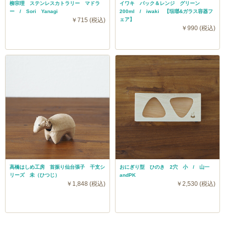
柳宗理 ステンレスカトラリー マドラ
イワキ パック＆レンジ グリーン
ー / Sori Yanagi
200ml / iwaki 【琺瑯&ガラス容器フ
￥715 (税込)
ェア】
￥990 (税込)
高橋はしめ工房 首振り仙台張子 干支シ
おにぎり型 ひのき 2穴 小 / 山一
リーズ 未（ひつじ）
andPK
￥1,848 (税込)
￥2,530 (税込)