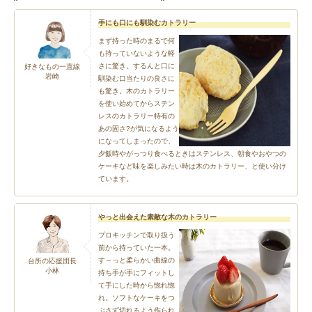
手にも口にも馴染むカトラリー
まず持った時のまるで何
も持っていないような軽
さに驚き。するんと口に
好きなもの一直線
岩崎
馴染む口当たりの良さに
も驚き。木のカトラリー
を使い始めてからステン
レスのカトラリー特有の
あの固さ?が気になるよう
になってしまったので、
夕飯時やがっつり食べるときはステンレス、朝食やおやつの
ケーキなど味を楽しみたい時は木のカトラリー、と使い分け
ています。
やっと出会えた素敵な木のカトラリー
プロキッチンで取り扱う
前から持っていた一本。
す～っと柔らかい曲線の
台所の応援団長
小林
持ち手が手にフィットし
て手にした時から惚れ惚
れ。ソフトなケーキをつ
ぶさず切れるよう作られ