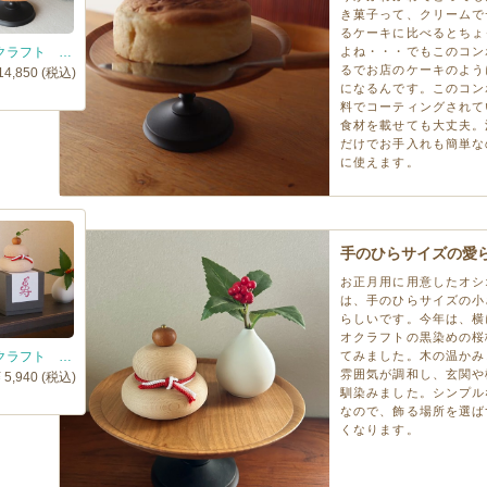
き菓子って、クリームで
るケーキに比べるとちょ
オシオクラフト コンポート皿 黒染め 桜 / osio craft
よね・・・でもこのコン
るでお店のケーキのよう
14,850 (税込)
になるんです。このコン
料でコーティングされて
食材を載せても大丈夫。
だけでお手入れも簡単な
に使えます。
手のひらサイズの愛
お正月用に用意したオシ
は、手のひらサイズの小
らしいです。今年は、横
オクラフトの黒染めの桜
オシオクラフト 木製鏡餅 / osio craft
てみました。木の温かみ
雰囲気が調和し、玄関や
¥ 5,940 (税込)
馴染みました。シンプル
なので、飾る場所を選ば
くなります。