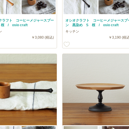
クラフト コーヒーメジャースプー
オシオクラフト コーヒーメジャースプ
 / osio craft
ン 黒染め S 桜 / osio craft
ン
キッチン
￥3,080 (税込)
￥3,190 (税込