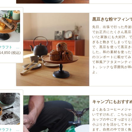
黒豆きな粉マフィン
先日、出張で行った丹波
でお正月にたくさん黒豆
い!と家族にも大好評。
ぎると飽きてしまってな
オシオクラフト コンポート皿 黒染め 桜 / osio craft
で、黒豆を使って黒豆き
した。和の素材を使った
14,850 (税込)
のコンポートに載せてみ
て和風アフタヌーンティ
ト。シックな雰囲気が和
よ。
キャンプにもおすす
よくあるコーヒーメジャ
いですけれど、こちらは
カップの中にすっぽりと
小ぶりさを活かしてキャ
オシオクラフト コーヒーメジャースプーン 黒染め S 桜 / osio craft
ます。自然の中で頂く挽