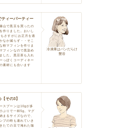
でティーパーティー
篠山で黒豆を買ったの
を作りました。おいし
でもさすがにお正月を過
かなか減らず・・そこ
な粉マフィンを作りま
冷凍庫はパンだらけ
マフィンなので黒染め
蟹谷
ました。黒豆茶も入れ
ーっぽくコーディネー
の素材にも合います
め【その3】
ースプーンは10gが多
小ぶりで一杯5g。マグ
納まるサイズなので、
ンプの時も連れていき
きたての豆で淹れた珈