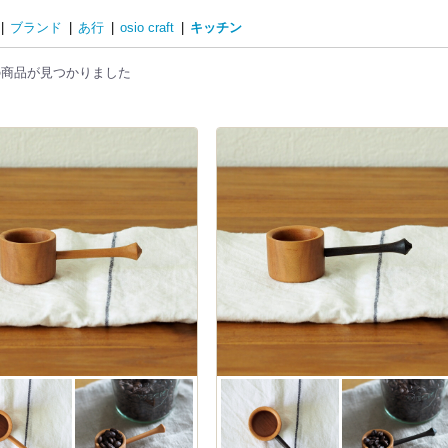
|
ブランド
|
あ行
|
osio craft
|
キッチン
の商品が見つかりました