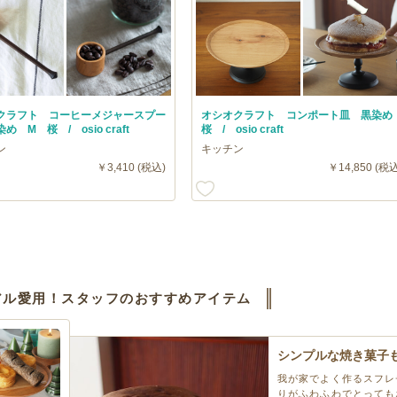
クラフト コーヒーメジャースプー
オシオクラフト コンポート皿 黒染
め M 桜 / osio craft
桜 / osio craft
ン
キッチン
￥3,410 (税込)
￥14,850 (税込
アル愛用！スタッフのおすすめアイテム
シンプルな焼き菓子も
我が家でよく作るスフレ
りがふわふわでとっても