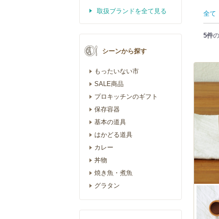
取扱ブランドを全て見る
全て
5件
シーンから探す
もったいない市
SALE商品
プロキッチンのギフト
保存容器
基本の道具
はかどる道具
カレー
丼物
焼き魚・煮魚
グラタン