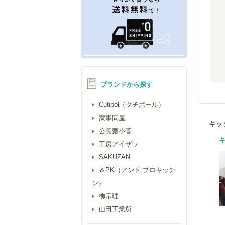
ブランドから探す
Cutipol（クチポール）
家事問屋
キッ
公長齋小菅
工房アイザワ
SAKUZAN
＆PK（アンド プロキッチ
ン）
柳宗理
山田工業所