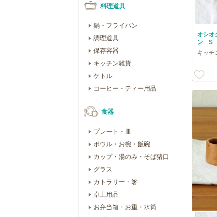
料理道具
鍋・フライパン
オシオ
調理道具
ン S 桜
保存容器
キッチ
キッチン雑貨
ケトル
コーヒー・ティー用品
食器
プレート・皿
ボウル・お椀・飯碗
カップ・湯のみ・そば猪口
グラス
カトラリー・箸
卓上用品
お弁当箱・お重・水筒