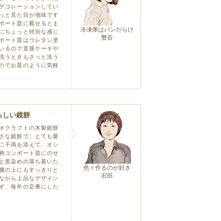
デコレーションしてい
っと見た目が地味です
ポート皿に載せるとま
冷凍庫はパンだらけ
にちょっと特別な感じ
蟹谷
ポート皿はウレタン塗
いるので直接ケーキや
洗うときもさっと洗う
のでお皿のように気軽
らしい鏡餅
オクラフトの木製鏡餅
さな鏡餅で、とても愛
に千両を添えて、オシ
柄コンポート皿にのせ
と黒染めの落ち着いた
色々作るのが好き
棚の上にもすっきりと
石田
ながら上品なデザイン
ず、毎年の定番にした