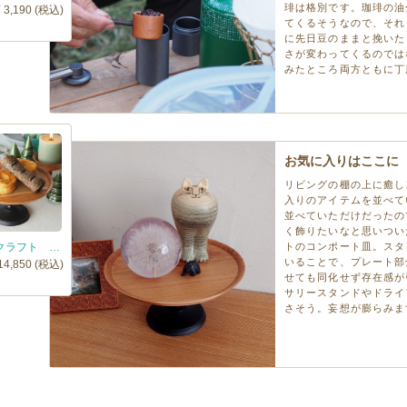
琲は格別です。珈琲の油
¥ 3,190 (税込)
てくるそうなので、それ
に先日豆のままと挽いた
さが変わってくるのでは
みたところ両方ともに丁
お気に入りはここに
リビングの棚の上に癒し
入りのアイテムを並べて
並べていただけだったの
く飾りたいなと思いつい
オシオクラフト コンポート皿 黒染め 桜 / osio craft
トのコンポート皿。スタ
いることで、プレート部
14,850 (税込)
せても同化せず存在感が
サリースタンドやドライ
さそう。妄想が膨らみま