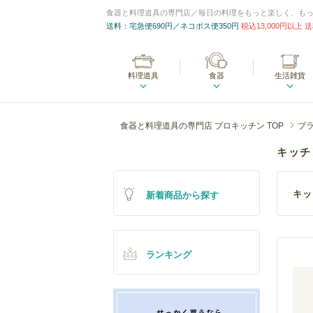
食器と料理道具の専門店／毎日の料理をもっと楽しく、も
送料：宅急便690円／ネコポス便350円
税込13,000円以上
料理道具
食器
生活雑貨
食器と料理道具の専門店 プロキッチン TOP
ブ
キッチ
キッ
新着商品から探す
ランキング