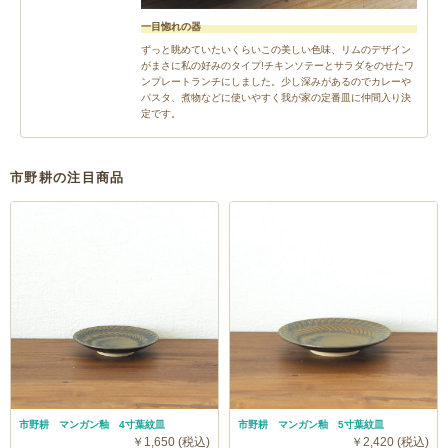
一目惚れの器
ずっと眺めていたいくらいこの美しい色味、リムのデザイン
がまさに私の好みのタイプ!チキンソテーとサラダをのせたワ
ンプレートランチにしました。少し深みがあるのでカレーや
パスタ、煮物などに使いやすく我が家の定番皿に仲間入り決
定です。
市野耕の注目商品
市野耕 マンガン釉 4寸葉紋皿
市野耕 マンガン釉 5寸葉紋皿
￥1,650 (税込)
￥2,420 (税込)