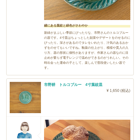
縁にある葉紋と緑色がさわやか
新緑がまぶしい季節にぴったりな、市野さんのトルコブルー
の器です。4寸皿はちょっとした副菜やデザートをのせるのに
ぴったり。深さがあるのでタレをいれたり、汁気のあるおか
ずをのせてもいいですね。釉薬の仕上がり、模様や貫入の入
り方、器の形状に個性がありますが、作家さんの器なのに目
止めが要らず電子レンジで温めができるのがうれしい。その
時出会った運命の子として、楽しんで普段使いしたい器で
す。
市野耕 トルコブルー 4寸葉紋皿
¥ 1,650 (税込)