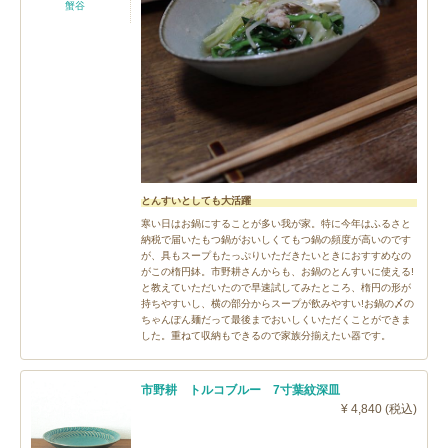
蟹谷
とんすいとしても大活躍
寒い日はお鍋にすることが多い我が家。特に今年はふるさと
納税で届いたもつ鍋がおいしくてもつ鍋の頻度が高いのです
が、具もスープもたっぷりいただきたいときにおすすめなの
がこの楕円鉢。市野耕さんからも、お鍋のとんすいに使える!
と教えていただいたので早速試してみたところ、楕円の形が
持ちやすいし、横の部分からスープが飲みやすい!お鍋の〆の
ちゃんぽん麺だって最後までおいしくいただくことができま
した。重ねて収納もできるので家族分揃えたい器です。
市野耕 トルコブルー 7寸葉紋深皿
¥ 4,840 (税込)