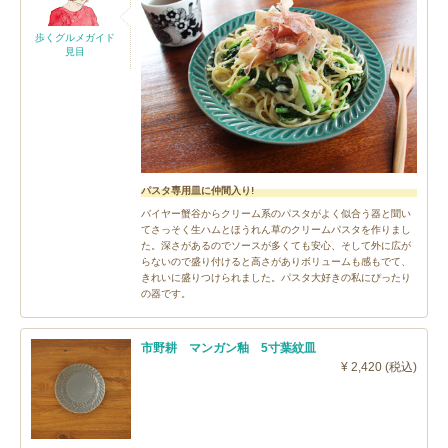
歩くグルメガイド
見目
パスタ専用皿に仲間入り!
バイヤー蟹谷からクリーム系のパスタがよく似合う器と聞い
てさっそく生ハムとほうれん草のクリームパスタを作りまし
た。深さがあるのでソースが多くても安心、そして外に広が
らないので盛り付けると高さがありボリュームも感もでて、
きれいに盛りつけられました。パスタ大好きの私にぴったり
の器です。
市野耕 マンガン釉 5寸葉紋皿
¥ 2,420 (税込)