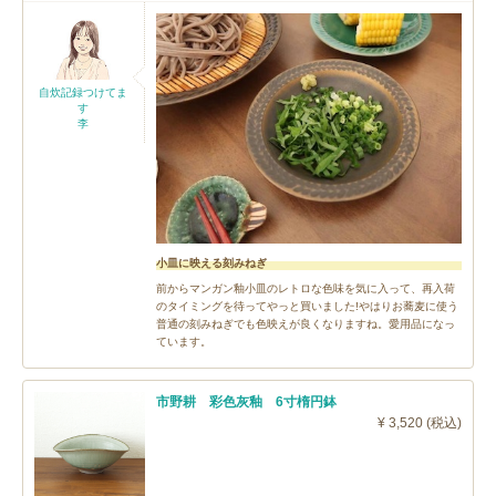
自炊記録つけてま
す
李
小皿に映える刻みねぎ
前からマンガン釉小皿のレトロな色味を気に入って、再入荷
のタイミングを待ってやっと買いました!やはりお蕎麦に使う
普通の刻みねぎでも色映えが良くなりますね。愛用品になっ
ています。
市野耕 彩色灰釉 6寸楕円鉢
¥ 3,520 (税込)