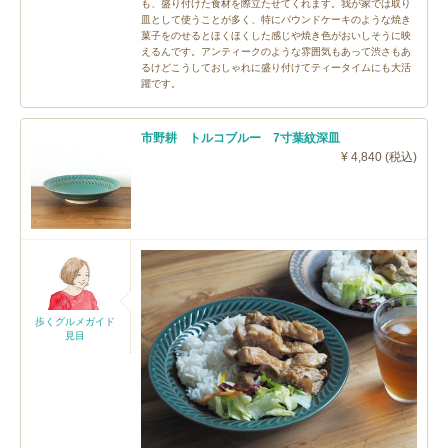
も、盛り付けた食材を際立たせてくれます。我が家では取り
皿として使うことが多く、特にパウンドケーキのような焼き
菓子をのせるとほくほくした感じや焼き色がおいしそうに映
えるんです。アンティークのような雰囲気もあって渋さもあ
るけどこうしておしゃれに盛り付けてティータイムにも大活
躍です。
市野耕 トルコブルー 7寸葉紋深皿
¥ 4,840 (税込)
歩くグルメガイド
見目