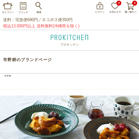
0
0
送料：宅急便690円／ネコポス便350円
税込13,000円以上 送料無料(沖縄県を除く)
プロキッチン
イッタラ
アラビア
クチポール
市野耕のブランドページ
家事問屋
ウェック
フライパン
プレート
グラス
カトラリー
プロキッチンオリジナル
山田工業所
山一
マリメッコ
つきじ常陸屋
柳宗理
閉じる