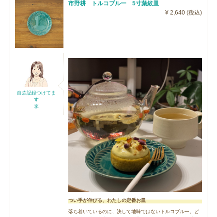
市野耕 トルコブルー 5寸葉紋皿
¥ 2,640 (税込)
自炊記録つけてま
す
李
つい手が伸びる、わたしの定番お皿
落ち着いているのに、決して地味ではないトルコブルー。ど