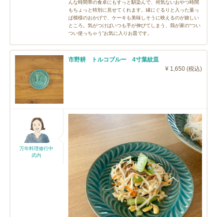
んな時間帯の食卓にもすっと馴染んで、何気ないおやつ時間
もちょっと特別に見せてくれます。縁にぐるりと入った葉っ
ぱ模様のおかげで、ケーキも美味しそうに映えるのが嬉しい
ところ。気がつけばいつも手が伸びてしまう、我が家の“つい
つい使っちゃう”お気に入りお皿です。
市野耕 トルコブルー 4寸葉紋皿
¥ 1,650 (税込)
万年料理修行中
武内