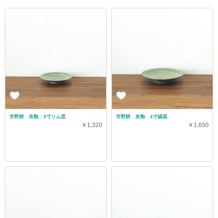
市野耕 灰釉 3寸リム皿
市野耕 灰釉 4寸縞皿
￥1,320
￥1,650