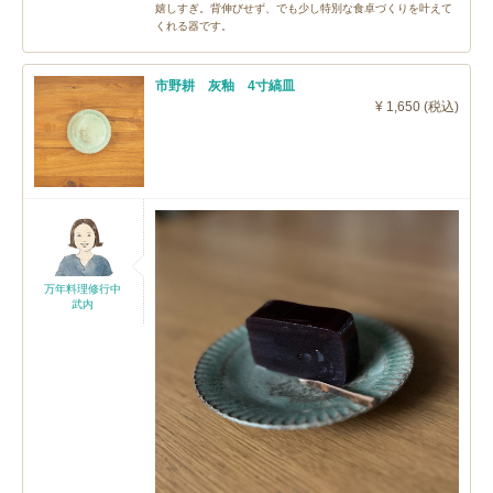
嬉しすぎ。背伸びせず、でも少し特別な食卓づくりを叶えて
くれる器です。
市野耕 灰釉 4寸縞皿
¥ 1,650 (税込)
万年料理修行中
武内