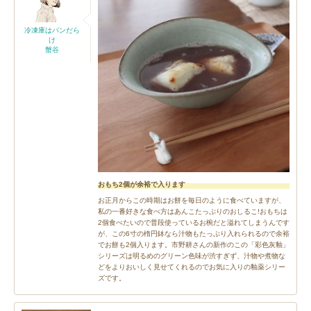
冷凍庫はパンだら
け
蟹谷
おもち2個が余裕で入ります
お正月からこの時期はお餅を毎日のように食べていますが、
私の一番好きな食べ方はあんこたっぷりのおしるこ!おもちは
2個食べたいので普段使っているお椀だと溢れてしまうんです
が、この6寸の楕円鉢なら汁物もたっぷり入れられるので余裕
でお餅も2個入ります。市野耕さんの新作のこの「彩色灰釉」
シリーズは明るめのグリーン色味が渋すぎず、汁物や煮物な
どをよりおいしく見せてくれるのでお気に入りの釉薬シリー
ズです。