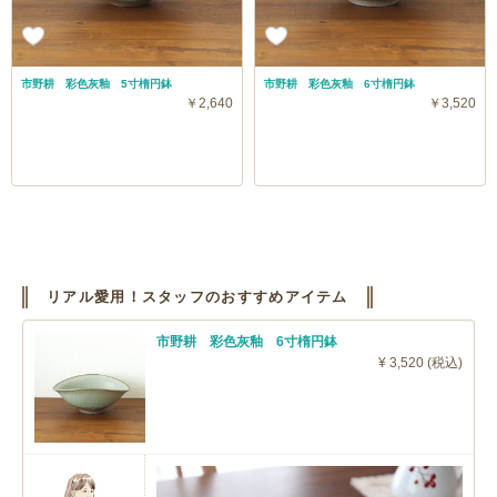
市野耕 彩色灰釉 5寸楕円鉢
市野耕 彩色灰釉 6寸楕円鉢
￥2,640
￥3,520
リアル愛用！スタッフのおすすめアイテム
市野耕 彩色灰釉 6寸楕円鉢
¥ 3,520 (税込)