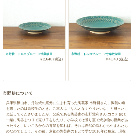
市野耕 トルコブルー 5寸葉紋皿
市野耕 トルコブルー 7寸葉紋深皿
￥2,640 (税込)
￥4,840 (税込)
市野耕について
兵庫県篠山市、丹波焼の窯元に生まれ育った陶芸家 市野耕さん。陶芸の道
を志したのは高校生のとき。ご本人は「なんとなくやりたいな、と思った」
と話してくださいましたが、父親である陶芸家の市野雅利さん(ココチ舎)と
一緒に陶器まつりで売り子をしたり、小学校では登り窯で焼き物の授業があ
ったりと、幼いころからの背景を知れば、それは自然の流れから生まれたも
のなのでしょう。その後、京都の陶芸家のもとで学び2016年に独立。現在