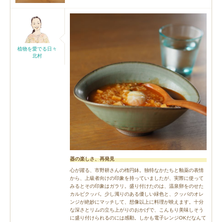
植物を愛でる日々
北村
器の楽しさ、再発見
心が躍る、市野耕さんの楕円鉢。独特なかたちと釉薬の表情
から、上級者向けの印象を持っていましたが、実際に使って
みるとその印象はガラリ。盛り付けたのは、温泉卵をのせた
カルビクッパ。少し濁りのある優しい緑色と、クッパのオレ
ンジが絶妙にマッチして、想像以上に料理が映えます。十分
な深さとリムの立ち上がりのおかげで、こんもり美味しそう
に盛り付けられるのには感動。しかも電子レンジOKだなんて