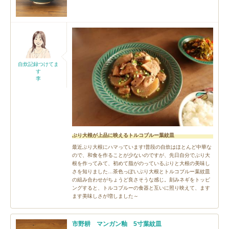
自炊記録つけてま
す
李
ぶり大根が上品に映えるトルコブルー葉紋皿
最近ぶり大根にハマっています!普段の自炊はほとんど中華な
ので、和食を作ることが少ないのですが、先日自分でぶり大
根を作ってみて、初めて脂がのっているぶりと大根の美味し
さを知りました…茶色っぽいぶり大根とトルコブルー葉紋皿
の組み合わせがちょうど良さそうな感じ。刻みネギをトッピ
ングすると、トルコブルーの食器と互いに照り映えて、ます
ます美味しさが増しました～
市野耕 マンガン釉 5寸葉紋皿