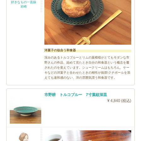
好きなもの一直線
岩崎
洋菓子の似合う和食器
深みのあるトルコブルーとリムの葉模様がとてもモダンな市
野さんの作品、始めて見たとき自分の和食器という概念を覆
されたのを覚えています。シュークリームはもちろん、ケー
キなどの洋菓子と合わせたときの相性が抜群!クチポールを添
えても違和感のない、洋の雰囲気漂う和食器です。
市野耕 トルコブルー 7寸葉紋深皿
¥ 4,840 (税込)