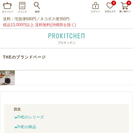
0
0
送料：宅急便690円／ネコポス便350円
税込13,000円以上 送料無料(沖縄県を除く)
プロキッチン
イッタラ
アラビア
クチポール
THEのブランドページ
家事問屋
ウェック
フライパン
プレート
グラス
カトラリー
プロキッチンオリジナル
山田工業所
山一
マリメッコ
つきじ常陸屋
柳宗理
目次
閉じる
THEのシリーズ
THEの商品