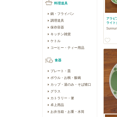
料理道具
鍋・フライパン
アラビア
調理道具
ライトグリ
保存容器
Sunnu
キッチン雑貨
ケトル
コーヒー・ティー用品
食器
プレート・皿
ボウル・お椀・飯碗
カップ・湯のみ・そば猪口
グラス
カトラリー・箸
卓上用品
お弁当箱・お重・水筒