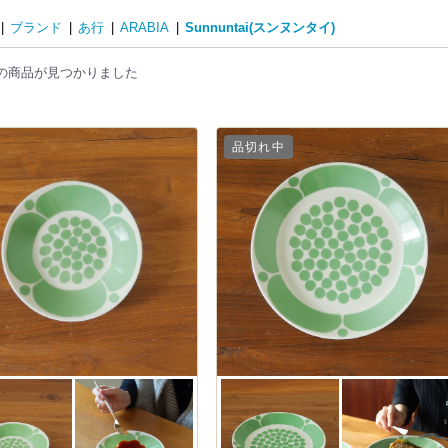
|
ブランド
|
あ行
|
ARABIA
|
Sunnuntai(スンヌンタイ)
の商品が見つかりました
品切れ中