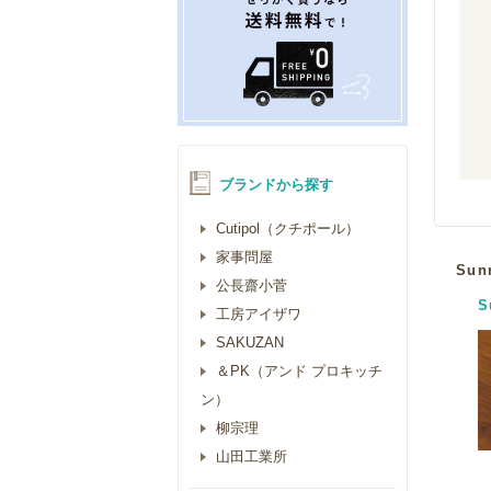
ブランドから探す
Cutipol（クチポール）
家事問屋
Su
公長齋小菅
S
工房アイザワ
SAKUZAN
＆PK（アンド プロキッチ
ン）
柳宗理
山田工業所