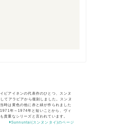
カイピアイネンの代表作のひとつ、スンヌ
を記念してアラビアから復刻しました。スンヌ
、当時は黄色の他に赤と緑が作られました
971年～1974年と短いことから、ヴィ
でも貴重なシリーズと言われています。
Sunnuntai(スンヌンタイ)のページ