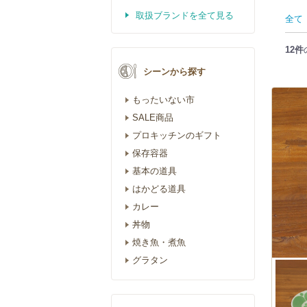
取扱ブランドを全て見る
全て
12件
シーンから探す
もったいない市
SALE商品
プロキッチンのギフト
保存容器
基本の道具
はかどる道具
カレー
丼物
焼き魚・煮魚
グラタン