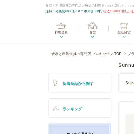
食器と料理道具の専門店／毎日の料理をもっと楽しく、も
送料：宅急便690円／ネコポス便350円
税込13,000円以上
料理道具
食器
生活雑貨
食器と料理道具の専門店 プロキッチン TOP
ブ
Sun
Su
新着商品から探す
ランキング