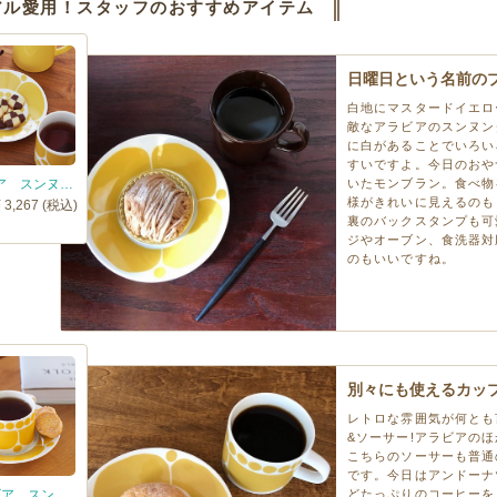
アル愛用！スタッフのおすすめアイテム
日曜日という名前の
白地にマスタードイエロ
敵なアラビアのスンヌン
に白があることでいろい
すいですよ。今日のおや
アラビア スンヌンタイ プレート 16.5cm / ARABIA Sunnuntai
いたモンブラン。食べ物
様がきれいに見えるのも
¥ 3,267 (税込)
裏のバックスタンプも可
ジやオーブン、食洗器対
のもいいですね。
別々にも使えるカッ
レトロな雰囲気が何とも
&ソーサー!アラビアの
こちらのソーサーも普通
です。今日はアンドーナ
■アラビア スンヌンタイ ティーカップ＆ソーサー / ARABIA Sunnuntai
どたっぷりのコーヒーを