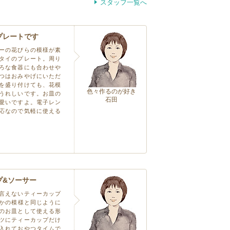
スタッフ一覧へ
プレートです
ーの花びらの模様が素
タイのプレート。周り
ろな食器にも合わせや
つはおみやげにいただ
を盛り付けても、花模
色々作るのが好き
うれしいです。お皿の
石田
愛いですよ。電子レン
応なので気軽に使える
プ&ソーサー
言えないティーカップ
ほかの模様と同じように
のお皿として使える形
ツにティーカップだけ
入れておやつタイムで