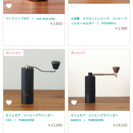
ワンドリップポテ / one drip pote
土佐龍 マグネットシリーズ コーヒーフ
￥3,850
ィルターホルダー / TOSARYU
￥1,980
残りわずか
送料無料
残りわずか
タイムモア コーヒーグラインダー
タイムモア コーヒーグラインダー
C3S / TIMEMORE
NANO3 / TIMEMORE
￥13,090
￥19,030