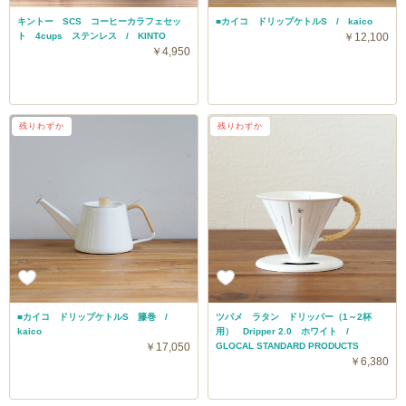
キントー SCS コーヒーカラフェセッ
■カイコ ドリップケトルS / kaico
ト 4cups ステンレス / KINTO
￥12,100
￥4,950
送料無料
残りわずか
残りわずか
■カイコ ドリップケトルS 籐巻 /
ツバメ ラタン ドリッパー（1～2杯
kaico
用） Dripper 2.0 ホワイト /
￥17,050
GLOCAL STANDARD PRODUCTS
￥6,380