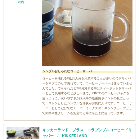
武内
シンプルおしゃれなコーヒーサーバー
コーヒーを淹れる時は1人分を用意することが多いのでドリッパ
ーをマグにのせて淹れていて、コーヒーサーバーは使っていませ
んでした。でもそれだと2杯分淹れる時はティーポットをサーバ
ーとして代用するなど少し不便で、KINTOのコーヒージャグを
使うように。洗いやすさが購入時の最重要ポイントの私にとっ
て、ストンとしたシンプルな形状がお気に入りです。コーヒーサ
ーバーとしてだけでなく、バーミックスのミキシングカップとし
て卵白や生クリームを泡立てる時にもたまに使っています。
キッカーランド ブラス コラプシブルコーヒードリ
ッパー / KIKKERLAND