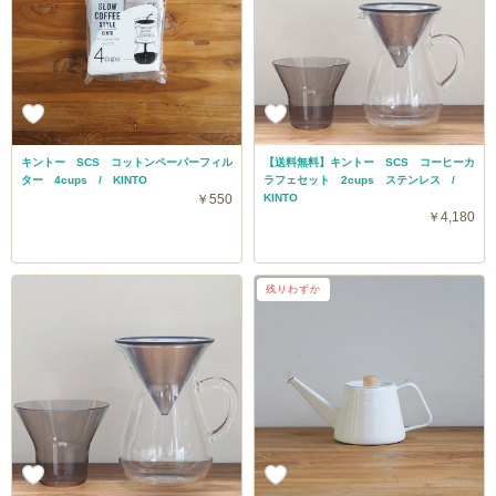
キントー SCS コットンペーパーフィル
【送料無料】キントー SCS コーヒーカ
ター 4cups / KINTO
ラフェセット 2cups ステンレス /
￥550
KINTO
￥4,180
残りわずか