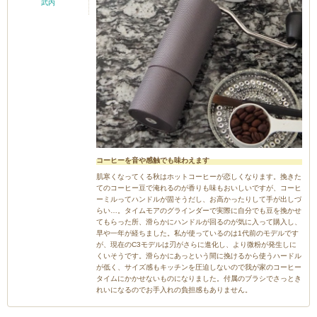
武内
コーヒーを音や感触でも味わえます
肌寒くなってくる秋はホットコーヒーが恋しくなります。挽きた
てのコーヒー豆で淹れるのが香りも味もおいしいですが、コーヒ
ーミルってハンドルが固そうだし、お高かったりして手が出しづ
らい…。タイムモアのグラインダーで実際に自分でも豆を挽かせ
てもらった所、滑らかにハンドルが回るのが気に入って購入し、
早や一年が経ちました。私が使っているのは1代前のモデルです
が、現在のC3モデルは刃がさらに進化し、より微粉が発生しに
くいそうです。滑らかにあっという間に挽けるから使うハードル
が低く、サイズ感もキッチンを圧迫しないので我が家のコーヒー
タイムにかかせないものになりました。付属のブラシでさっとき
れいになるのでお手入れの負担感もありません。