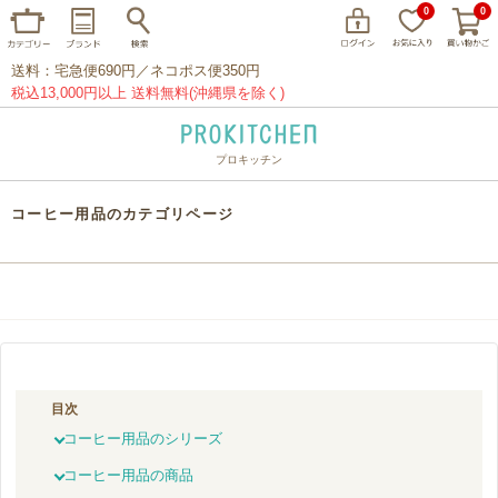
0
0
送料：宅急便690円／ネコポス便350円
税込13,000円以上 送料無料(沖縄県を除く)
プロキッチン
イッタラ
アラビア
クチポール
コーヒー用品のカテゴリページ
家事問屋
ウェック
フライパン
プレート
グラス
カトラリー
プロキッチンオリジナル
山田工業所
山一
マリメッコ
つきじ常陸屋
柳宗理
目次
閉じる
コーヒー用品のシリーズ
コーヒー用品の商品