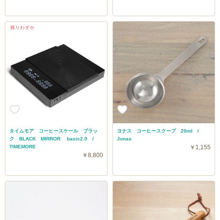
残りわずか
タイムモア コーヒースケール ブラッ
ヨナス コーヒースクープ 20ml /
ク BLACK MIRROR basic2.0 /
Jonas
TIMEMORE
￥1,155
￥8,800