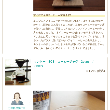
すぐにアイスコーヒーができます!
夏になるとアイスコーヒーが飲みたい!けど、冷やすのに時間が
かかって面倒だなと思ってましたが、某有名コーヒーチェーン店
で働いてた義妹に、手軽にできるおいしいアイスコーヒーの作り
方を教わりました。 まずコーヒーを淹れるメモリまで氷を入れ
て、あとは同じメモリのところまでお湯でドリップするだけ。氷
を入れたグラスに注げば冷たいアイスコーヒーの出来上がり。
キントーのドリッパーにもメモリが付いているので真似してやっ
てみたら、おいしいアイスコーヒーがすぐにできました!
キントー SCS コーヒージャグ 2cups /
KINTO
¥ 1,210 (税込)
万年料理修行中