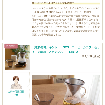
コーヒースケールはキッチンでも活躍中
コーヒースケール界のベストバイ、タイムモアの「コーヒースケ
ール BLACK MIRROR basic+」を導入しました。毎朝コーヒー
をたっぷり4杯分は淹れるのですが計量も湯量も雑な私。今日は
薄かったかな?濃かったかな?という日々に特段不満もなかった
のですが興味が勝って使ってみることに。計量することで自分の
好みが「アメリカン」だと気づきました。実際はコーヒーだけで
はなくお菓子作りにも使っちゃいます。2kgまで計量できるので
製菓にも十分な機能ですよ。
送料無料
【送料無料】キントー SCS コーヒーカラフェセッ
ト 2cups ステンレス / KINTO
¥ 4,180 (税込)
台所の応援団長
小林