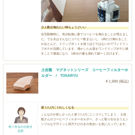
少人数分淹れたい時ちょうどいい
在宅勤務時に、気分転換に家でコーヒーを淹れることが増えまし
た。でも夫はそんなにコーヒー飲まないし、1杯だけ淹れること
がほとんど。ドリップポットを使うほどではないのでワンドリッ
プポテが活躍しています。沸かしたお湯をワンドリップポテに移
すことで適温になり、1杯分の量も測れて細ーく注げます。
土佐龍 マグネットシリーズ コーヒーフィルターホ
ルダー / TOSARYU
¥ 1,980 (税込)
使うたびにうれしくなる
こんなのが欲しかったと使うたびにニッコリしてしまう 、土佐
龍さんのコーヒーフィルターホルダー。さっと取り出せるうえシ
ンプルなデザインと四万十ひのきの色合いも気に入っています。
色々作るのが好き
石田