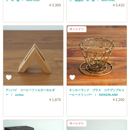
ン M 桜 / osio craft
ン 黒染め M 桜 / osio craft
￥3,300
￥3,410
残りわずか
アンバイ コーヒーフィルターホルダ
キッカーランド ブラス コラプシブルコ
ー / ambai
ーヒードリッパー / KIKKERLAND
￥1,870
￥2,200
残りわずか