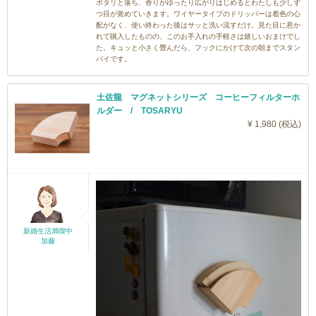
ポタリと落ち、香りがゆったり広がりはじめるとわたしも少しず
つ目が覚めていきます。ワイヤータイプのドリッパーは着色の心
配がなく、使い終わった後はサッと洗い流すだけ。見た目に惹か
れて購入したものの、このお手入れの手軽さは嬉しいおまけでし
た。キュッと小さく畳んだら、フックにかけて次の朝までスタン
バイです。
土佐龍 マグネットシリーズ コーヒーフィルターホ
ルダー / TOSARYU
¥ 1,980 (税込)
新婚生活満喫中
加藤