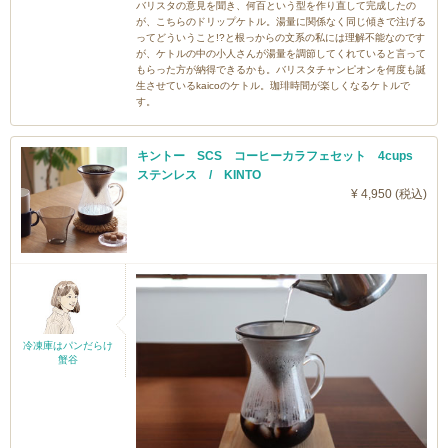
バリスタの意見を聞き、何百という型を作り直して完成したの
が、こちらのドリップケトル。湯量に関係なく同じ傾きで注げる
ってどういうこと!?と根っからの文系の私には理解不能なのです
が、ケトルの中の小人さんが湯量を調節してくれていると言って
もらった方が納得できるかも。バリスタチャンピオンを何度も誕
生させているkaicoのケトル。珈琲時間が楽しくなるケトルで
す。
キントー SCS コーヒーカラフェセット 4cups
ステンレス / KINTO
¥ 4,950 (税込)
冷凍庫はパンだらけ
蟹谷