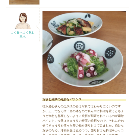
よく食べよく飲む
三木
深さと絵柄の絶妙なバランス
徳永遊心さんの黒呉須の器は写真ではわかりにくいのです
が、正円でなく楕円形の鉢なので真ん中に料理を置くとちょ
うど食材を邪魔しないように絵柄が配置されているのが素敵
ポイント。今回はきゅうりの断面の絵柄なので、それに合わ
せてきゅうりを使った酢の物を盛り付けてみました。絶妙な
深さのため、汁物を受け止めつつ、盛り付けた料理をカッコ