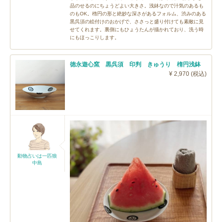
品のせるのにちょうどよい大きさ。浅鉢なので汁気のあるも
のもOK。楕円の形と絶妙な深さがあるフォルム、渋みのある
黒呉須の絵付けのおかげで、ささっと盛り付けても素敵に見
せてくれます。裏側にもひょうたんが描かれており、洗う時
にもほっこりします。
徳永遊心窯 黒呉須 印判 きゅうり 楕円浅鉢
¥ 2,970 (税込)
動物占いは一匹狼
中島