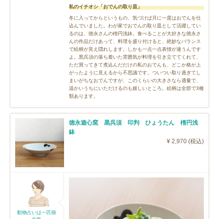
私のイチオシ「おでんの取り皿」
冬に入ってからというもの、気づけば月に一度はおでんを仕
込んでいました。わが家でおでんの取り皿として活躍してい
るのは、徳永さんの楕円浅鉢。食べることが大好きな徳永さ
んの作品だけあって、料理を盛り付けると、絶妙なバランス
で絵柄が見え隠れします。しかも一点一点表情が違うんです
よ。黒呉須の落ち着いた雰囲気が料理を引き立ててくれて、
ただ買ってきて煮込んだだけの私のおでんも、どこか格が上
がったように見えるから不思議です。ついつい取り過ぎてし
まいがちなおでんですが、このくらいの大きさなら適量で、
温かいうちにいただけるのも嬉しいところ。絵柄は全部で3種
類あります。
徳永遊心窯 黒呉須 印判 ひょうたん 楕円浅
鉢
¥ 2,970 (税込)
動物占いは一匹狼