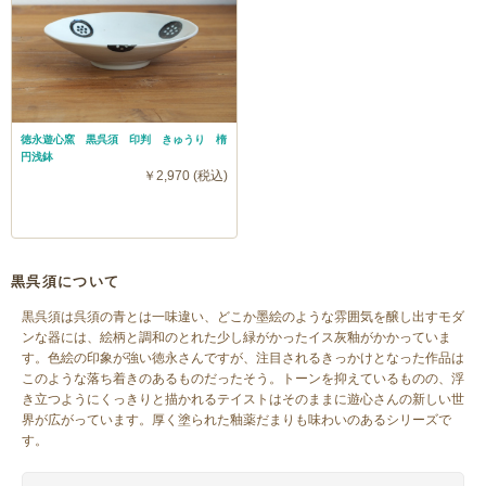
徳永遊心窯 黒呉須 印判 きゅうり 楕
円浅鉢
￥2,970 (税込)
黒呉須について
黒呉須は呉須の青とは一味違い、どこか墨絵のような雰囲気を醸し出すモダ
ンな器には、絵柄と調和のとれた少し緑がかったイス灰釉がかかっていま
す。色絵の印象が強い徳永さんですが、注目されるきっかけとなった作品は
このような落ち着きのあるものだったそう。トーンを抑えているものの、浮
き立つようにくっきりと描かれるテイストはそのままに遊心さんの新しい世
界が広がっています。厚く塗られた釉薬だまりも味わいのあるシリーズで
す。