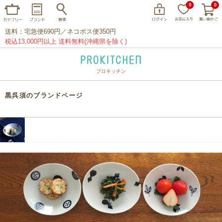
0
0
送料：宅急便690円／ネコポス便350円
税込13,000円以上 送料無料(沖縄県を除く)
プロキッチン
イッタラ
アラビア
クチポール
黒呉須のブランドページ
家事問屋
ウェック
フライパン
プレート
グラス
カトラリー
プロキッチンオリジナル
山田工業所
山一
マリメッコ
つきじ常陸屋
柳宗理
閉じる