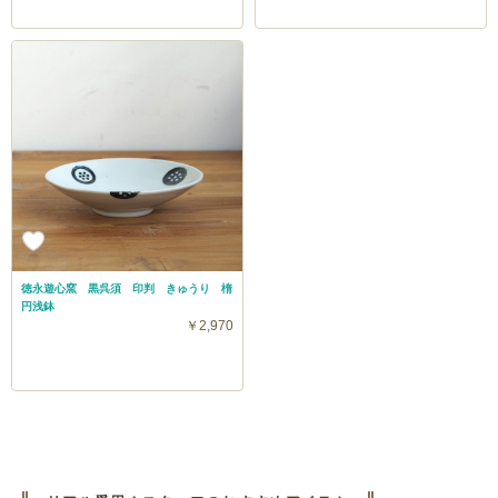
徳永遊心窯 黒呉須 印判 きゅうり 楕
円浅鉢
￥2,970