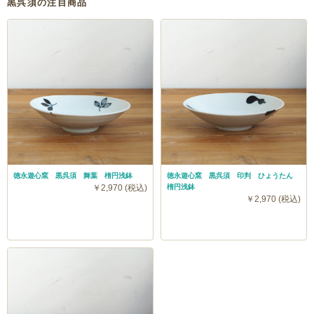
黒呉須の注目商品
徳永遊心窯 黒呉須 舞葉 楕円浅鉢
徳永遊心窯 黒呉須 印判 ひょうたん
￥2,970 (税込)
楕円浅鉢
￥2,970 (税込)