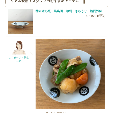
リアル愛用！スタッフのおすすめアイテム
徳永遊心窯 黒呉須 印判 きゅうり 楕円浅鉢
¥ 2,970 (税込)
よく食べよく飲む
三木