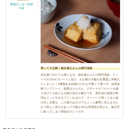
動物占いは一匹狼
中島
買って大正解！徳永遊心さんの楕円浅鉢
何を盛り付けても様になる、徳永遊心さんの楕円浅鉢。ティ
ーマの15cmプレートと並び、わが家の夕飯の定番皿に仲間入
りしました！3種類ある絵柄がどれも可愛くて選べず、結局全
柄コンプリート。副菜はもちろん、デザートやフルーツを盛
り付けても絵になる懐の深さが魅力です。黒呉須の色味が料
理をぐっと引き立ててくれるので、スーパーで買ってきた揚
げ出し豆腐も、この器のおかげでちょっと豪華に見えません
か？程よい深さがあって汁物もOKな実用性の高さも、毎日手
に取ってしまう理由のひとつです。