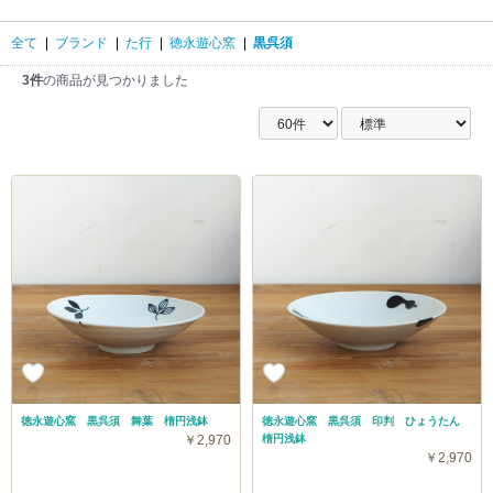
全て
|
ブランド
|
た行
|
徳永遊心窯
|
黒呉須
3件
の商品が見つかりました
徳永遊心窯 黒呉須 舞葉 楕円浅鉢
徳永遊心窯 黒呉須 印判 ひょうたん
￥2,970
楕円浅鉢
￥2,970