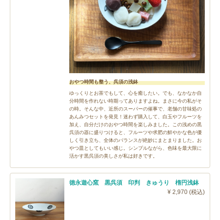
おやつ時間も整う、呉須の浅鉢
ゆっくりとお茶でもして、心を癒したい。でも、なかなか自
分時間を作れない時期ってありますよね。まさに今の私がそ
の時。そんな中、近所のスーパーの催事で、老舗の甘味処の
あんみつセットを発見！迷わず購入して、白玉やフルーツを
加え、自分だけのおやつ時間を楽しみました。この浅めの黒
呉須の器に盛りつけると、フルーツや求肥の鮮やかな色が優
しく引き立ち、全体のバランスが絶妙にまとまりました。お
やつ皿としてもいい感じ。シンプルながら、色味を最大限に
活かす黒呉須の美しさが私は好きです。
徳永遊心窯 黒呉須 印判 きゅうり 楕円浅鉢
¥ 2,970 (税込)