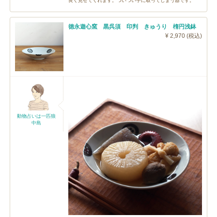
良く見せてくれます。ついつい手に取ってしまう器です。
徳永遊心窯 黒呉須 印判 きゅうり 楕円浅鉢
¥ 2,970 (税込)
動物占いは一匹狼
中島