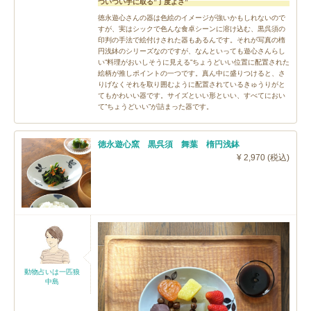
ついつい手に取る”丁度よさ”
徳永遊心さんの器は色絵のイメージが強いかもしれないので
すが、実はシックで色んな食卓シーンに溶け込む、黒呉須の
印判の手法で絵付けされた器もあるんです。それが写真の楕
円浅鉢のシリーズなのですが、なんといっても遊心さんらし
い”料理がおいしそうに見える”ちょうどいい位置に配置された
絵柄が推しポイントの一つです。真ん中に盛りつけると、さ
りげなくそれを取り囲むように配置されているきゅうりがと
てもかわいい器です。サイズといい形といい、すべてにおい
て”ちょうどいい”が詰まった器です。
徳永遊心窯 黒呉須 舞葉 楕円浅鉢
¥ 2,970 (税込)
動物占いは一匹狼
中島