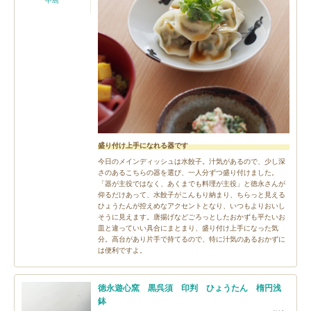
中島
盛り付け上手になれる器です
今日のメインディッシュは水餃子。汁気があるので、少し深
さのあるこちらの器を選び、一人分ずつ盛り付けました。
「器が主役ではなく、あくまでも料理が主役」と徳永さんが
仰るだけあって、水餃子がこんもり納まり、ちらっと見える
ひょうたんが控えめなアクセントとなり、いつもよりおいし
そうに見えます。唐揚げなどごろっとしたおかずも平たいお
皿と違っていい具合にまとまり、盛り付け上手になった気
分。高台があり片手で持てるので、特に汁気のあるおかずに
は便利ですよ。
徳永遊心窯 黒呉須 印判 ひょうたん 楕円浅
鉢