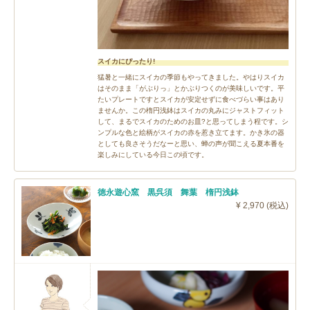
スイカにぴったり!
猛暑と一緒にスイカの季節もやってきました。やはりスイカ
はそのまま「がぶりっ」とかぶりつくのが美味しいです。平
たいプレートですとスイカが安定せずに食べづらい事はあり
ませんか。この楕円浅鉢はスイカの丸みにジャストフィット
して、まるでスイカのためのお皿?と思ってしまう程です。シ
ンプルな色と絵柄がスイカの赤を惹き立てます。かき氷の器
としても良さそうだなーと思い、蝉の声が聞こえる夏本番を
楽しみにしている今日この頃です。
徳永遊心窯 黒呉須 舞葉 楕円浅鉢
¥ 2,970 (税込)