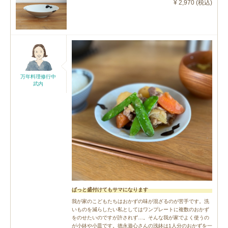
¥ 2,970 (税込)
万年料理修行中
武内
ぱっと盛付けてもサマになります
我が家のこどもたちはおかずの味が混ざるのが苦手です。洗
いものを減らしたい私としてはワンプレートに複数のおかず
をのせたいのですが許されず…。そんな我が家でよく使うの
が小鉢や小皿です。徳永遊心さんの浅鉢は1人分のおかずを一