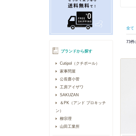
全て
73件
ブランドから探す
Cutipol（クチポール）
家事問屋
公長齋小菅
工房アイザワ
SAKUZAN
＆PK（アンド プロキッチ
ン）
柳宗理
山田工業所