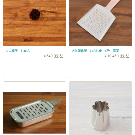
ミニ束子 しゅろ
大矢製作所 おろし金 4号 両面
￥649 (税込)
￥10,450 (税込)