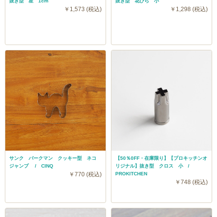
抜き型 星 1cm
抜き型 花びら 小
￥1,573 (税込)
￥1,298 (税込)
サンク バークマン クッキー型 ネコ
【50％0FF・在庫限り】【プロキッチンオ
ジャンプ / CINQ
リジナル】抜き型 クロス 小 /
￥770 (税込)
PROKITCHEN
￥748 (税込)