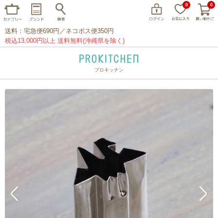
0
0
送料：宅急便690円／ネコポス便350円
税込13,000円以上 送料無料(沖縄県を除く)
プロキッチン
イッタラ
アラビア
クチポール
家事問屋
ウェック
フライパン
プレート
グラス
カトラリー
プロキッチンオリジナル
山田工業所
山一
マリメッコ
つきじ常陸屋
柳宗理
閉じる