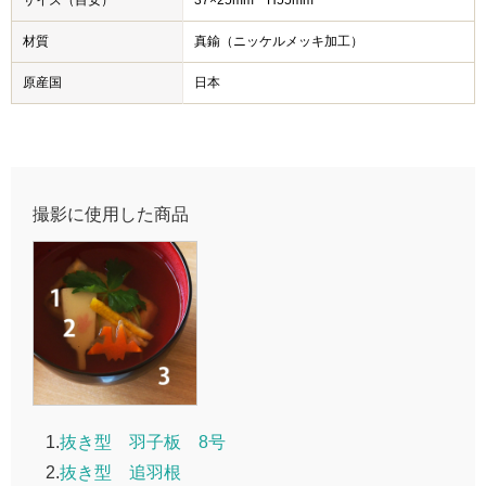
材質
真鍮（ニッケルメッキ加工）
原産国
日本
撮影に使用した商品
1.
抜き型 羽子板 8号
2.
抜き型 追羽根