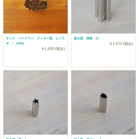
サンク バークマン クッキー型 ヒイラ
抜き型 深桜 小
ギ / CINQ
￥1,573 (税込)
￥1,430 (税込)