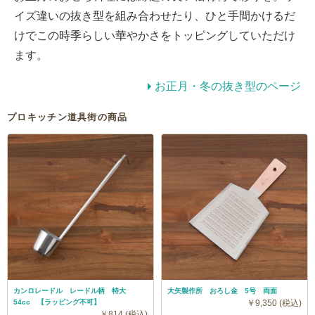
イズ違いの抜き型を組み合わせたり、ひと手間かけるだ
けでこの時季らしい華やかさをトッピングしていただけ
ます。
お正月・冬の抜き型のページ
プロキッチン道具街の商品
カンロレードル レードル柄 特大
大矢製作所 おろし金 5号 両面
54cc 【ラッピング不可】
￥9,350 (税込)
￥814 (税込)