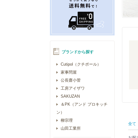
ブランドから探す
Cutipol（クチポール）
家事問屋
公長齋小菅
工房アイザワ
SAKUZAN
＆PK（アンド プロキッチ
ン）
柳宗理
全て
山田工業所
お探