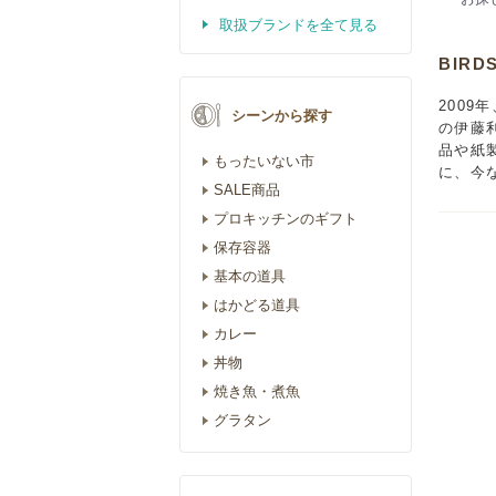
取扱ブランドを全て見る
BIRD
2009
シーンから探す
の伊藤
品や紙
もったいない市
に、今
SALE商品
プロキッチンのギフト
保存容器
基本の道具
はかどる道具
カレー
丼物
焼き魚・煮魚
グラタン