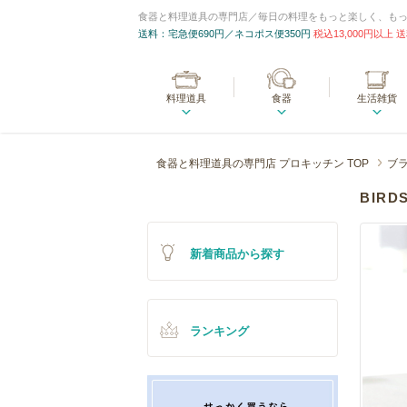
食器と料理道具の専門店／毎日の料理をもっと楽しく、も
送料：宅急便690円／ネコポス便350円
税込13,000円以上
料理道具
食器
生活雑貨
食器と料理道具の専門店 プロキッチン TOP
ブ
BIR
新着商品から探す
ランキング