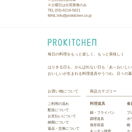
※土曜日は出荷業務のみ
TEL:(03)-6219-5621
MAIL:info@prokitchen.co.jp
毎日の料理をもっと楽しく、もっと美味しく
はりきる日も、がんばれない日も「あ～おいしい
おいしいが生まれる料理道具やうつわ、日々の暮
お買い物について
商品カテゴリー
料理道具
食
ご利用の流れ
配送について
鍋・フライパン
プ
お支払いについて
調理道具
ボ
納期について
保存容器
碗
返品・交換について
キッチン雑貨
カ