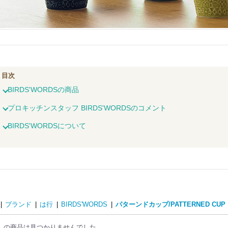
目次
BIRDS'WORDSの商品
プロキッチンスタッフ BIRDS'WORDSのコメント
BIRDS'WORDSについて
|
ブランド
|
は行
|
BIRDS'WORDS
|
パターンドカップ/PATTERNED CUP
しの商品は見つかりませんでした