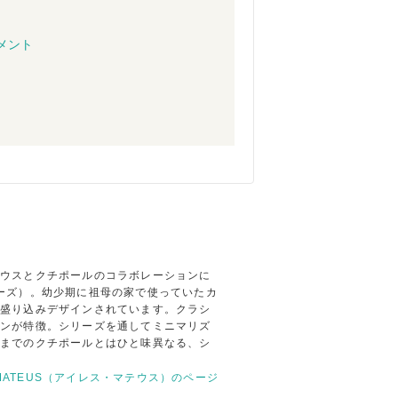
コメント
テウスとクチポールのコラボレーションに
ーズ）。幼少期に祖母の家で使っていたカ
て盛り込みデザインされています。クラシ
インが特徴。シリーズを通してミニマリズ
れまでのクチポールとはひと味異なる、シ
S MATEUS（アイレス・マテウス）のページ