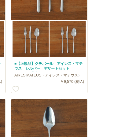
テ
■【正規品】クチポール アイレス・マテ
ウス シルバー デザートセット
3PCS （箱なし） / Cutipol AIRES
AIRES MATEUS（アイレス・マテウス）
MATEUS
)
￥9,570 (税込)