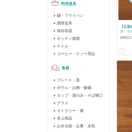
料理道具
鍋・フライパン
調理道具
【正規
保存容器
ス シ
Cutip
AIRE
キッチン雑貨
ケトル
コーヒー・ティー用品
食器
プレート・皿
ボウル・お椀・飯碗
カップ・湯のみ・そば猪口
グラス
カトラリー・箸
卓上用品
お弁当箱・お重・水筒