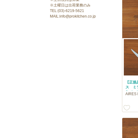
※土曜日は出荷業務のみ
TEL:(03)-6219-5621
MAIL:info@prokitchen.co.jp
【正規
ス ミ
Cutip
AIRE