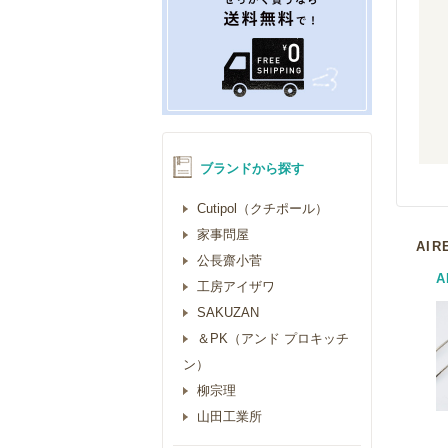
ブランドから探す
Cutipol（クチポール）
家事問屋
AI
公長齋小菅
A
工房アイザワ
SAKUZAN
＆PK（アンド プロキッチ
ン）
柳宗理
山田工業所