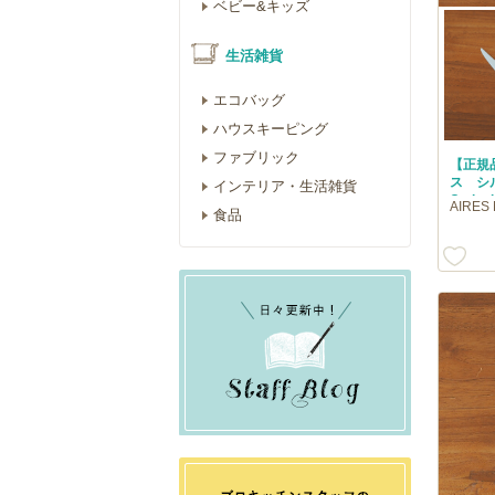
ベビー&キッズ
生活雑貨
エコバッグ
ハウスキーピング
ファブリック
【正規
ス シ
インテリア・生活雑貨
Cutip
AIRE
食品