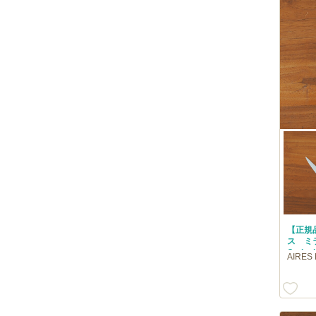
【正規
ス ミ
Cutip
AIRE