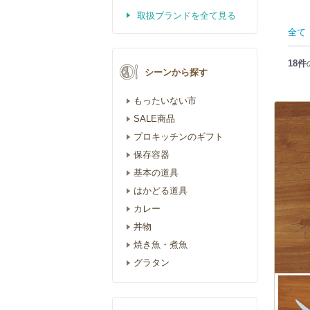
取扱ブランドを全て見る
全て
18件
シーンから探す
もったいない市
SALE商品
プロキッチンのギフト
保存容器
基本の道具
はかどる道具
カレー
丼物
焼き魚・煮魚
グラタン