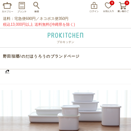
0
0
送料：宅急便690円／ネコポス便350円
税込13,000円以上 送料無料(沖縄県を除く)
プロキッチン
イッタラ
アラビア
クチポール
野田琺瑯/のだほうろうのブランドページ
家事問屋
ウェック
フライパン
プレート
グラス
カトラリー
プロキッチンオリジナル
山田工業所
山一
マリメッコ
つきじ常陸屋
柳宗理
閉じる