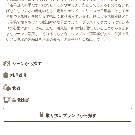
「道具は人の手だすけになり、心がやすらぎ、安心して使えるものでなけれ
ばならない」との考えのもと、定番のホワイトシリーズや日用品、そして業
務用である理化学製品まで幅広く取り扱っています。鉄にガラス質をほどこ
し高温で焼きあげた琺瑯は酸や塩分につよく、プラスチックのように匂い移
りの心配はありません。また、耐久性・耐熱性に優れていることからさまざ
まなシーンで活躍してくれるでしょう。シンプルで清潔感があり、品質の良
い野田琺瑯の製品は皆さまの暮らしの定番品となるはずです。
シーンから探す
料理道具
食器
生活雑貨
取り扱いブランドから探す