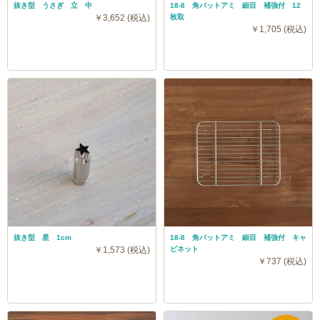
抜き型 うさぎ 立 中
18-8 角バットアミ 細目 補強付 12
￥3,652 (税込)
枚取
￥1,705 (税込)
抜き型 星 1cm
18-8 角バットアミ 細目 補強付 キャ
￥1,573 (税込)
ビネット
￥737 (税込)