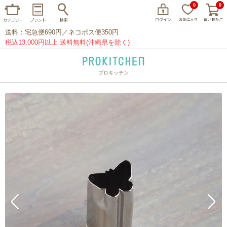
0
0
送料：宅急便690円／ネコポス便350円
税込13,000円以上 送料無料(沖縄県を除く)
プロキッチン
イッタラ
アラビア
クチポール
家事問屋
ウェック
フライパン
プレート
グラス
カトラリー
プロキッチンオリジナル
山田工業所
山一
マリメッコ
つきじ常陸屋
柳宗理
閉じる