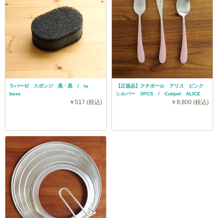
ラバーゼ スポンジ 黒・黒 / la
【正規品】クチポール アリス ピンク
base
シルバー 3PCS / Cutipol ALICE
￥517 (税込)
￥8,800 (税込)