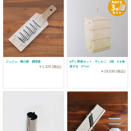
ジュジュ 蜂の巣 調理器
■干し野菜セット 干しかご 3段 S＆角
￥1,320 (税込)
盆ざる 27cm
￥19,030 (税込)