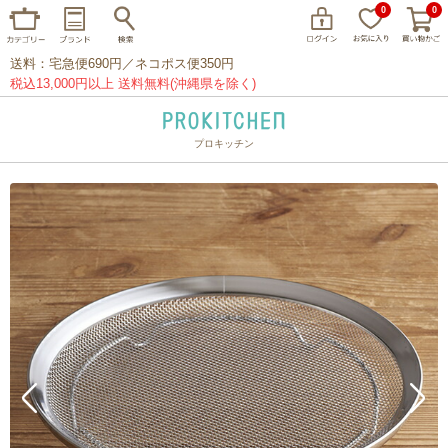
0
0
送料：宅急便690円／ネコポス便350円
税込13,000円以上 送料無料(沖縄県を除く)
プロキッチン
イッタラ
アラビア
クチポール
家事問屋
ウェック
フライパン
プレート
グラス
カトラリー
プロキッチンオリジナル
山田工業所
山一
マリメッコ
つきじ常陸屋
柳宗理
閉じる