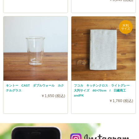
キントー CAST ダブルウォール カク
フコカ キッチンクロス ライトグレー
テルグラス
大判サイズ 46×70cm / 日繊商工
￥1,650 (税込)
andPK
￥1,760 (税込)