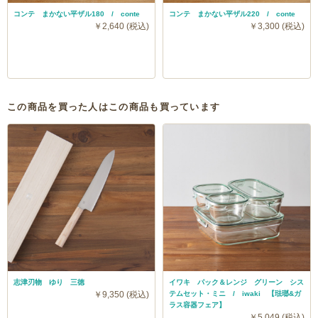
コンテ まかない平ザル180 / conte
コンテ まかない平ザル220 / conte
￥2,640 (税込)
￥3,300 (税込)
この商品を買った人はこの商品も買っています
志津刃物 ゆり 三徳
イワキ パック＆レンジ グリーン シス
￥9,350 (税込)
テムセット・ミニ / iwaki 【琺瑯&ガ
ラス容器フェア】
￥5,049 (税込)