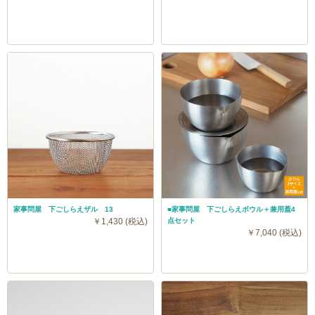
家事問屋 下ごしらえザル 13
■家事問屋 下ごしらえボウル＋兼用蓋4
￥1,430 (税込)
点セット
￥7,040 (税込)