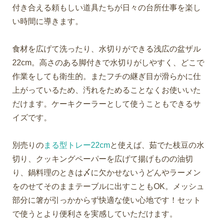
付き合える頼もしい道具たちが日々の台所仕事を楽し
い時間に導きます。
食材を広げて洗ったり、水切りができる浅広の盆ザル
22cm。高さのある脚付きで水切りがしやすく、どこで
作業をしても衛生的。またフチの継ぎ目が滑らかに仕
上がっているため、汚れをためることなくお使いいた
だけます。ケーキクーラーとして使うこともできるサ
イズです。
別売りの
まる型トレー22cm
と使えば、茹でた枝豆の水
切り、クッキングペーパーを広げて揚げものの油切
り、鍋料理のときは〆に欠かせないうどんやラーメン
をのせてそのままテーブルに出すこともOK。メッシュ
部分に箸が引っかからず快適な使い心地です！セット
で使うとより便利さを実感していただけます。