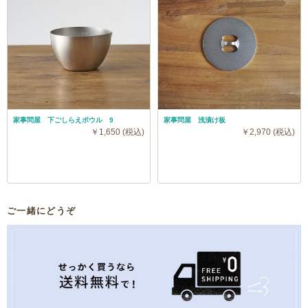
家事問屋 下ごしらえボウル 9
家事問屋 浅漬け板
￥1,650 (税込)
￥2,970 (税込)
ご一緒にどうぞ