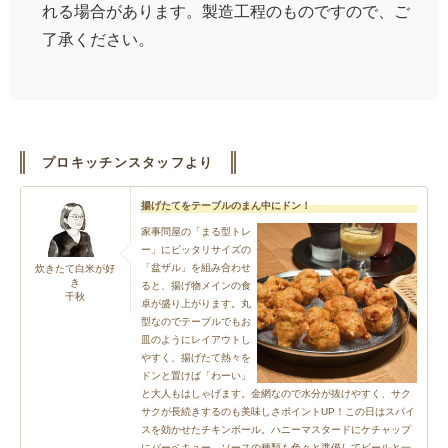
れる場合があります。製造工程のものですので、ご
了承ください。
プロキッチンスタッフより
揚げたてをテーブルのまん中にドン！
家事問屋の「まる型トレ
ー」にピッタリサイズの
「盆ザル」を組み合わせ
炊きたて白米が好
き
ると、揚げ物メインの食
千秋
卓が盛り上がります。丸
型なのでテーブルでもお
皿のようにレイアウトし
やすく、揚げたて熱々を
ドンと置けば「わーい」
と大人もはしゃげます。金網なので水分が抜けやすく、サク
サクが長続きするのも美味しさポイントUP！この日はスパイ
スを効かせたチキンボール。ハニーマスタードにケチャップ
にバーベキュー…ソースの種類も色々と準備してビールと一