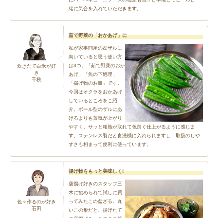
緒に気合を入れていただきます。
茹で野菜の「おかあげ」に
私が家事問屋の盆ザルに
向いていると思う使い方
は3つ。「茹で野菜のおか
炊きたて白米が好
き
あげ」「魚の下処理」
千秋
「揚げ物のお皿」です。
今回はオクラをおかあげ
しているところをご紹
介。ボール型のザルにあ
げるよりも蒸気が上がり
やすく、サッと粗熱が取れて色良く仕上がるように感じま
す。ステンレス製だと食洗機に入れられますし、取扱のしや
すさも相まって便利に使っています。
揚げ物をもっと美味しく!
唐揚げ好きのスタッフ三
木に勧められて試しに買
ってみたこの盆ざる。丸
色々作るのが好き
石田
いこの形だと、揚げたて