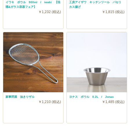
イワキ ボウル 900ml / iwaki 【琺
工房アイザワ キッチンツール パセリ
瑯&ガラス容器フェア】
カス揚げ
￥1,232 (税込)
￥1,815 (税込)
家事問屋 油きりザル
ヨナス ボウル 0.2L / Jonas
￥1,210 (税込)
￥1,485 (税込)