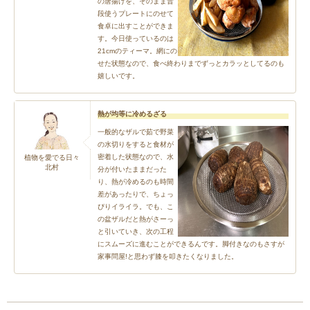
の唐揚げを、そのまま普
段使うプレートにのせて
食卓に出すことができま
す。今日使っているのは
21cmのティーマ。網にの
せた状態なので、食べ終わりまでずっとカラッとしてるのも
嬉しいです。
熱が均等に冷めるざる
一般的なザルで茹で野菜
の水切りをすると食材が
密着した状態なので、水
植物を愛でる日々
北村
分が付いたままだった
り、熱が冷めるのも時間
差があったりで、ちょっ
ぴりイライラ。でも、こ
の盆ザルだと熱がさーっ
と引いていき、次の工程
にスムーズに進むことができるんです。脚付きなのもさすが
家事問屋!と思わず膝を叩きたくなりました。