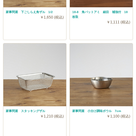
家事問屋 下ごしらえ角ザル 1/2
18-8 角バットアミ 細目 補強付 18
￥1,650 (税込)
枚取
￥1,111 (税込)
家事問屋 スタッキングザル
家事問屋 小分け調味ボウル 7cm
￥1,210 (税込)
￥1,100 (税込)