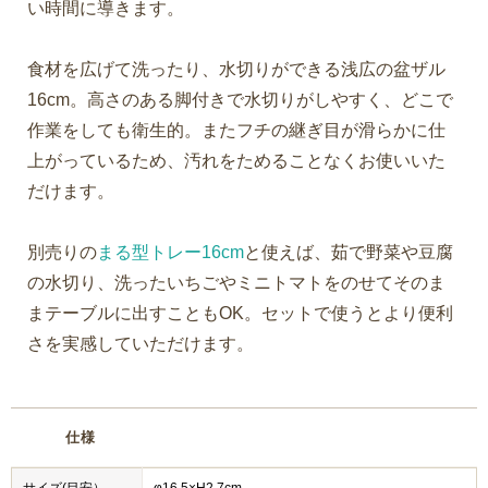
い時間に導きます。
食材を広げて洗ったり、水切りができる浅広の盆ザル
16cm。高さのある脚付きで水切りがしやすく、どこで
作業をしても衛生的。またフチの継ぎ目が滑らかに仕
上がっているため、汚れをためることなくお使いいた
だけます。
別売りの
まる型トレー16cm
と使えば、茹で野菜や豆腐
の水切り、洗ったいちごやミニトマトをのせてそのま
まテーブルに出すこともOK。セットで使うとより便利
さを実感していただけます。
仕様
サイズ(目安）
φ16.5×H2.7cm