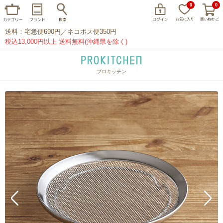
0
0
送料：宅急便690円／ネコポス便350円
税込13,000円以上 送料無料(沖縄県を除く)
プロキッチン
イッタラ
アラビア
クチポール
家事問屋
ウェック
フライパン
プレート
グラス
カトラリー
プロキッチンオリジナル
山田工業所
山一
マリメッコ
つきじ常陸屋
柳宗理
閉じる