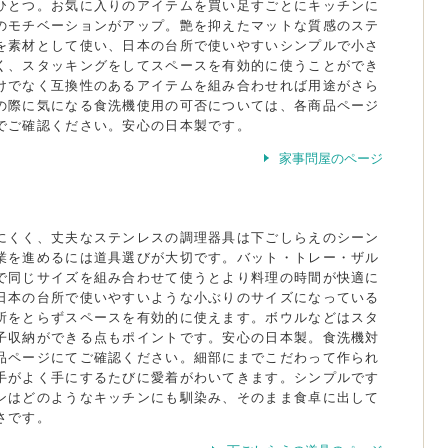
ひとつ。お気に入りのアイテムを買い足すごとにキッチンに
のモチベーションがアップ。艶を抑えたマットな質感のステ
を素材として使い、日本の台所で使いやすいシンプルで小さ
く、スタッキングをしてスペースを有効的に使うことができ
けでなく互換性のあるアイテムを組み合わせれば用途がさら
の際に気になる食洗機使用の可否については、各商品ページ
でご確認ください。安心の日本製です。
家事問屋のページ
にくく、丈夫なステンレスの調理器具は下ごしらえのシーン
業を進めるには道具選びが大切です。バット・トレー・ザル
で同じサイズを組み合わせて使うとより料理の時間が快適に
日本の台所で使いやすいような小ぶりのサイズになっている
所をとらずスペースを有効的に使えます。ボウルなどはスタ
子収納ができる点もポイントです。安心の日本製。食洗機対
品ページにてご確認ください。細部にまでこだわって作られ
手がよく手にするたびに愛着がわいてきます。シンプルです
ンはどのようなキッチンにも馴染み、そのまま食卓に出して
さです。