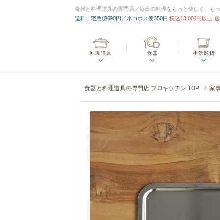
食器と料理道具の専門店／毎日の料理をもっと楽しく、も
送料：宅急便690円／ネコポス便350円
税込13,000円以上
料理道具
食器
生活雑貨
食器と料理道具の専門店 プロキッチン TOP
家