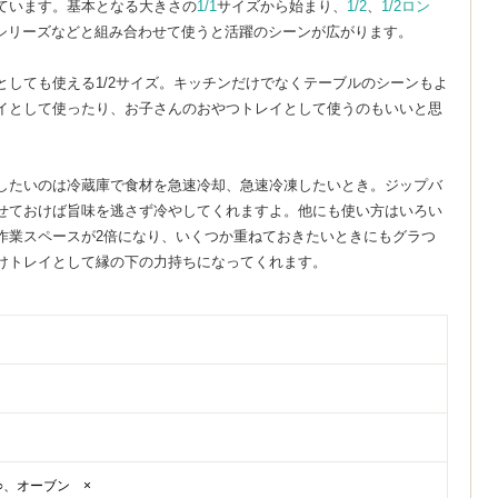
ています。基本となる大きさの
1/1
サイズから始まり、
1/2
、
1/2ロン
シリーズなどと組み合わせて使うと活躍のシーンが広がります。
としても使える1/2サイズ。キッチンだけでなくテーブルのシーンもよ
イとして使ったり、お子さんのおやつトレイとして使うのもいいと思
したいのは冷蔵庫で食材を急速冷却、急速冷凍したいとき。ジップバ
せておけば旨味を逃さず冷やしてくれますよ。他にも使い方はいろい
作業スペースが2倍になり、いくつか重ねておきたいときにもグラつ
けトレイとして縁の下の力持ちになってくれます。
し
○、オーブン ×