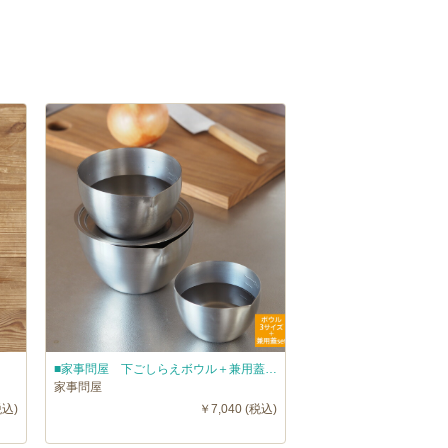
■家事問屋 下ごしらえボウル＋兼用蓋4点セット
家事問屋
税込)
￥7,040 (税込)