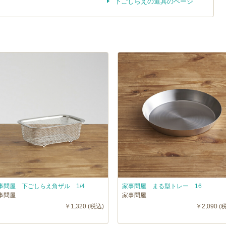
下ごしらえの道具のページ
事問屋 下ごしらえ角ザル 1/4
家事問屋 まる型トレー 16
事問屋
家事問屋
￥1,320 (税込)
￥2,090 (