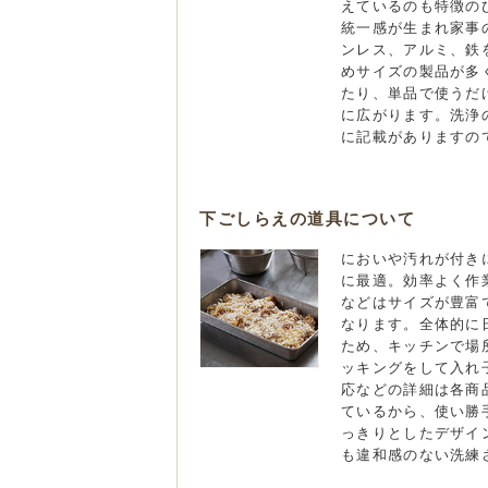
えているのも特徴の
統一感が生まれ家事
ンレス、アルミ、鉄
めサイズの製品が多
たり、単品で使うだ
に広がります。洗浄
に記載がありますの
下ごしらえの道具について
においや汚れが付き
に最適。効率よく作
などはサイズが豊富
なります。全体的に
ため、キッチンで場
ッキングをして入れ
応などの詳細は各商
ているから、使い勝
っきりとしたデザイ
も違和感のない洗練