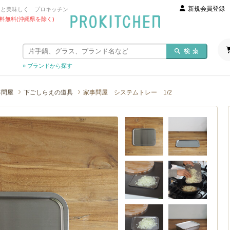
新規会員登録
っと美味しく プロキッチン
 送料無料(沖縄県を除く)
» ブランドから探す
事問屋
下ごしらえの道具
家事問屋 システムトレー 1/2