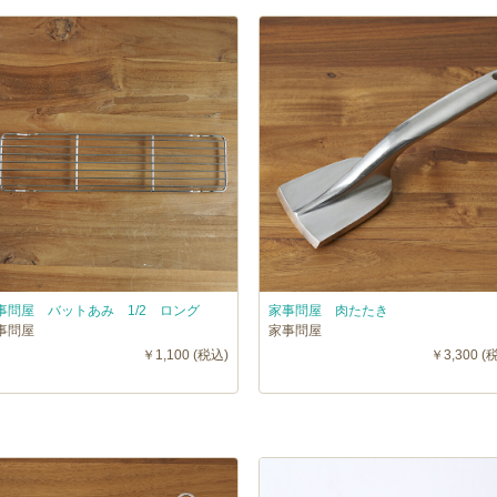
事問屋 バットあみ 1/2 ロング
家事問屋 肉たたき
事問屋
家事問屋
￥1,100 (税込)
￥3,300 (