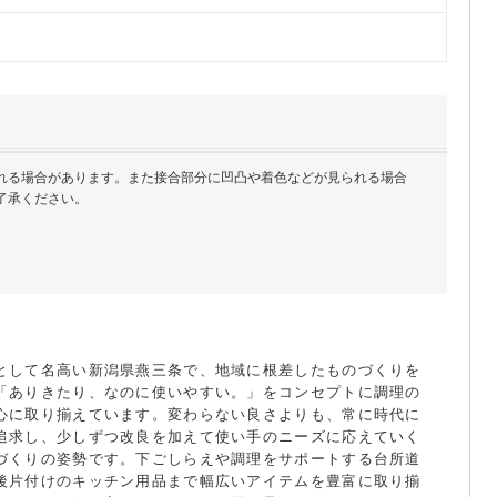
れる場合があります。また接合部分に凹凸や着色などが見られる場合
了承ください。
として名高い新潟県燕三条で、地域に根差したものづくりを
「ありきたり、なのに使いやすい。」をコンセプトに調理の
心に取り揃えています。変わらない良さよりも、常に時代に
追求し、少しずつ改良を加えて使い手のニーズに応えていく
づくりの姿勢です。下ごしらえや調理をサポートする台所道
後片付けのキッチン用品まで幅広いアイテムを豊富に取り揃