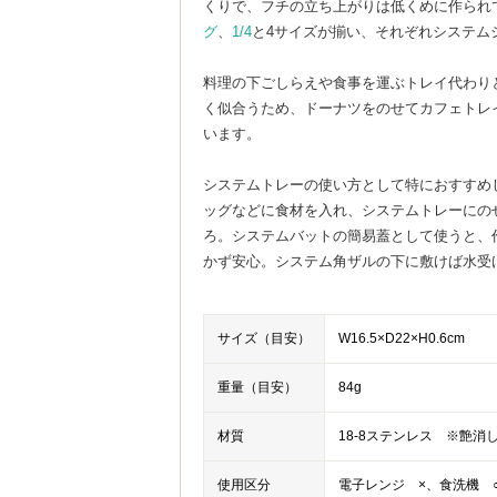
くりで、フチの立ち上がりは低くめに作られ
グ
、
1/4
と4サイズが揃い、それぞれシステム
料理の下ごしらえや食事を運ぶトレイ代わり
く似合うため、ドーナツをのせてカフェトレ
います。
システムトレーの使い方として特におすすめ
ッグなどに食材を入れ、システムトレーにの
ろ。システムバットの簡易蓋として使うと、
かず安心。システム角ザルの下に敷けば水受
サイズ（目安）
W16.5×D22×H0.6cm
重量（目安）
84g
材質
18-8ステンレス ※艶消
使用区分
電子レンジ ×、食洗機 