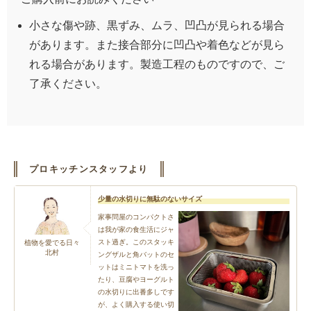
小さな傷や跡、黒ずみ、ムラ、凹凸が見られる場合
があります。また接合部分に凹凸や着色などが見ら
れる場合があります。製造工程のものですので、ご
了承ください。
プロキッチンスタッフより
少量の水切りに無駄のないサイズ
家事問屋のコンパクトさ
は我が家の食生活にジャ
スト過ぎ。このスタッキ
植物を愛でる日々
北村
ングザルと角バットのセ
ットはミニトマトを洗っ
たり、豆腐やヨーグルト
の水切りに出番多しです
が、よく購入する使い切