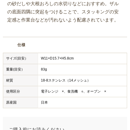
の砂だしや大根おろしの水切りなどにおすすめ。ザル
の底面四隅に突起をつけることで、スタッキングの安
定感と作業台などが汚れないよう配慮されています。
仕様
サイズ(目安）
W11×D15.7×H5.8cm
重量(目安）
83g
材質
18-8ステンレス（14メッシュ）
使用区分
電子レンジ ×、食洗機 ○、オーブン ×
原産国
日本
ご購入前にお読みください