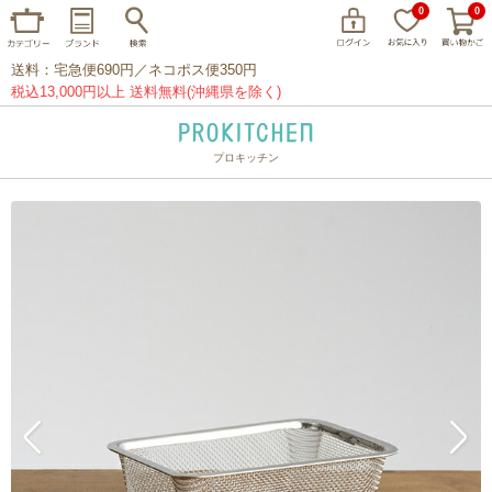
0
0
送料：宅急便690円／ネコポス便350円
税込13,000円以上 送料無料(沖縄県を除く)
プロキッチン
イッタラ
アラビア
クチポール
家事問屋
ウェック
フライパン
プレート
グラス
カトラリー
プロキッチンオリジナル
山田工業所
山一
マリメッコ
つきじ常陸屋
柳宗理
閉じる