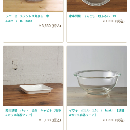
ラバーゼ ステンレス丸ざる 中
家事問屋 うらごし・粉ふるい 19
21cm / la base
￥1,320 (税込)
￥3,630 (税込)
野田琺瑯 バット 全白 キャビネ【琺瑯
イワキ ボウル 1.5L / iwaki 【琺瑯
&ガラス容器フェア】
&ガラス容器フェア】
￥1,188 (税込)
￥1,320 (税込)