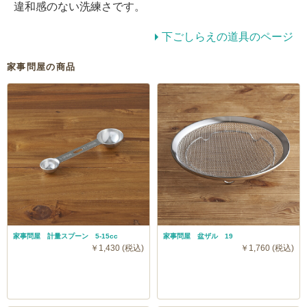
違和感のない洗練さです。
下ごしらえの道具のページ
家事問屋の商品
家事問屋 計量スプーン 5-15cc
家事問屋 盆ザル 19
￥1,430 (税込)
￥1,760 (税込)