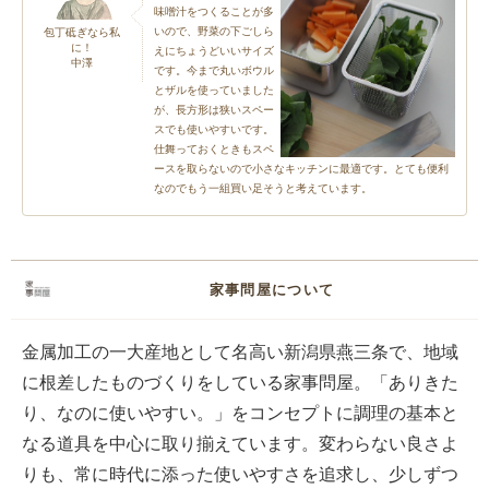
味噌汁をつくることが多
いので、野菜の下ごしら
包丁砥ぎなら私
に！
えにちょうどいいサイズ
中澤
です。今まで丸いボウル
とザルを使っていました
が、長方形は狭いスペー
スでも使いやすいです。
仕舞っておくときもスペ
ースを取らないので小さなキッチンに最適です。とても便利
なのでもう一組買い足そうと考えています。
家事問屋について
金属加工の一大産地として名高い新潟県燕三条で、地域
に根差したものづくりをしている家事問屋。「ありきた
り、なのに使いやすい。」をコンセプトに調理の基本と
なる道具を中心に取り揃えています。変わらない良さよ
りも、常に時代に添った使いやすさを追求し、少しずつ