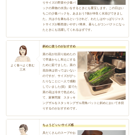
りサイズの野菜や少量パ
ックの果物の水洗いをするときにも重宝します。この日はい
ちごの少量パックを。あまおう7個が仲良く水浴びできまし
た。大は小を兼ねるというけれど、わたしはやっぱりジャス
トサイズが断然使いやすい!将来、暮らしがコンパクトになっ
たときにも活躍してくれるはずです。
斜めに使うのがおすすめ
菜の花が出回り始めたの
で早速からし和えにする
ために茹でました。菜の
よく食べよく飲む
三木
花自体は切ってはいない
のですが、サイズがぴっ
たりなことに一人で感動
していました(笑) 茹でた
菜の花は冷水で色止めし
て、家事問屋 スタッキ
ングザルをスタッキングザル用角バットに斜めにおいて水切
りするのがおすすめです。
ちょうど いいサイズ感
具だくさんのスープやお