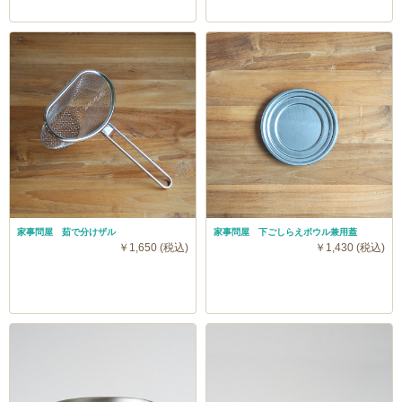
家事問屋 茹で分けザル
家事問屋 下ごしらえボウル兼用蓋
￥1,650 (税込)
￥1,430 (税込)