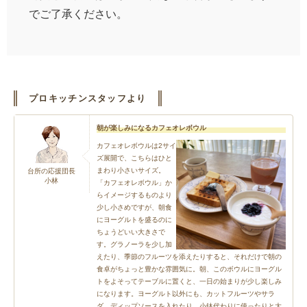
でご了承ください。
プロキッチンスタッフより
朝が楽しみになるカフェオレボウル
カフェオレボウルは2サイ
ズ展開で、こちらはひと
まわり小さいサイズ。
台所の応援団長
小林
「カフェオレボウル」か
らイメージするものより
少し小さめですが、朝食
にヨーグルトを盛るのに
ちょうどいい大きさで
す。グラノーラを少し加
えたり、季節のフルーツを添えたりすると、それだけで朝の
食卓がちょっと豊かな雰囲気に。朝、このボウルにヨーグル
トをよそってテーブルに置くと、一日の始まりが少し楽しみ
になります。ヨーグルト以外にも、カットフルーツやサラ
ダ、ディップソースを入れたり、小鉢代わりに使ったりと大