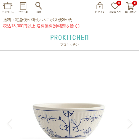
0
0
送料：宅急便690円／ネコポス便350円
税込13,000円以上 送料無料(沖縄県を除く)
プロキッチン
イッタラ
アラビア
クチポール
家事問屋
ウェック
フライパン
プレート
グラス
カトラリー
プロキッチンオリジナル
山田工業所
山一
マリメッコ
つきじ常陸屋
柳宗理
閉じる