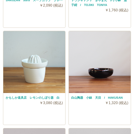
SAKUZAN Sara スープカップ グレー
トウジキトンヤ ぎやまん 3寸小鉢 茄
￥2,090 (税込)
子紺 / TOJIKI TONYA
￥1,760 (税込)
かもしか道具店 レモンのしぼり器 白
白山陶器 小鉢 天目 / HAKUSAN
￥3,080 (税込)
￥1,320 (税込)