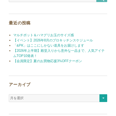
ョ
索
索
対
ン
象:
最近の投稿
マルチポット＆ハマグリお玉のサイズ感
【イベント】2026年8月のプロキッチンスケジュール
「&PK」はここにしかない道具をお届けします
【2026年上半期】殿堂入りから意外な一品まで、人気アイテ
ムTOP10発表！
【会員限定】夏のお買物応援3%OFFクーポン
アーカイブ
ア
ー
カ
イ