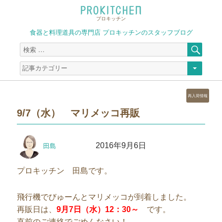
プロキッチン
食器と料理道具の専門店 プロキッチンのスタッフブログ
検
検
索
索
対
象:
カ
再入荷情報
テ
9/7（水） マリメッコ再販
ゴ
リ
ー
投
投
2016年9月6日
田島
稿
稿
者
日:
プロキッチン 田島です。
飛行機でびゅーんとマリメッコが到着しました。
再販日は、
9月7日（水）12：30～
です。
直前のご連絡でごめんなさい！