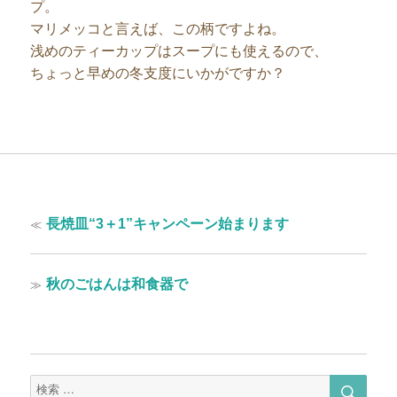
プ。
マリメッコと言えば、この柄ですよね。
浅めのティーカップはスープにも使えるので、
ちょっと早めの冬支度にいかがですか？
投
過
≪
長焼皿“3＋1”キャンペーン始まります
稿
去
の
ナ
投
次
≫
秋のごはんは和食器で
ビ
稿:
の
ゲ
投
稿:
ー
シ
検
検