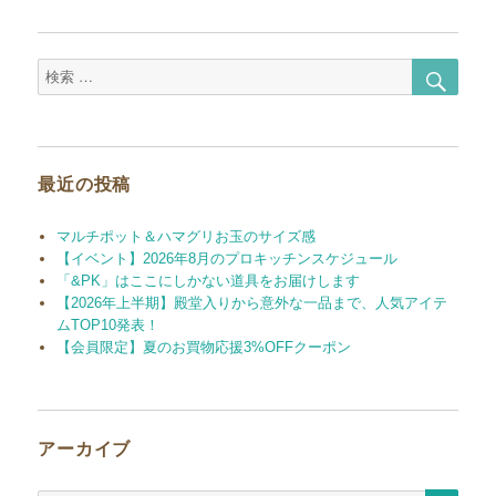
稿:
ー
シ
検
検
ョ
索
索
対
ン
象:
最近の投稿
マルチポット＆ハマグリお玉のサイズ感
【イベント】2026年8月のプロキッチンスケジュール
「&PK」はここにしかない道具をお届けします
【2026年上半期】殿堂入りから意外な一品まで、人気アイテ
ムTOP10発表！
【会員限定】夏のお買物応援3%OFFクーポン
アーカイブ