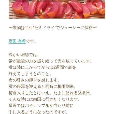
〜果物は半生”セミドライ”でジューシーに保存〜
廣田 有希
です。
温かい房総では、
蛍が最後の力を振り絞って光を放っています。
蛍は陸に上がってからは2週間で命を
終えてしまうとのこと。
命の尊さの輝きを感じます。
蛍の終焉を迎えると同時に梅雨到来。
梅雨入りしたとはいえ、たまに訪れる猛暑日。
そんな時には南国に行きたくなります。
最近ではパイナップルが当たり前に
手に入るようになったのですが、