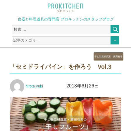
プロキッチン
食器と料理道具の専門店 プロキッチンのスタッフブログ
検
検
索
索
対
象:
カ
干し野菜研究家 廣田有希
テ
「セミドライパイン」を作ろう Vol.3
ゴ
リ
ー
投
投
2018年6月26日
hirota yuki
稿
稿
者
日: