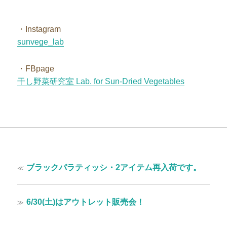
・Instagram
sunvege_lab
・FBpage
干し野菜研究室 Lab. for Sun-Dried Vegetables
投
過
≪
ブラックパラティッシ・2アイテム再入荷です。
稿
去
の
ナ
投
次
≫
6/30(土)はアウトレット販売会！
ビ
稿:
の
ゲ
投