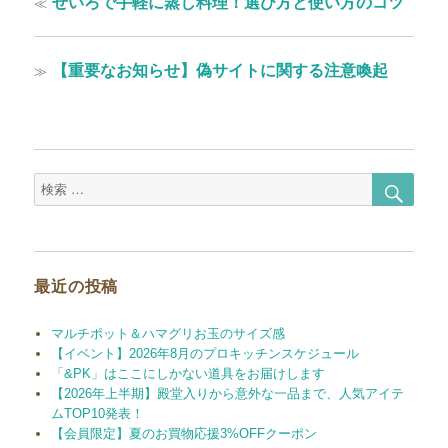
過
≪
せいろで手軽に蒸し料理！選び方と使い方のコツ
稿
去
の
ナ
投
次
≫
【重要なお知らせ】偽サイトに関する注意喚起
ビ
稿:
の
ゲ
投
稿:
ー
シ
検
検
ョ
索
索
対
ン
象:
最近の投稿
マルチポット＆ハマグリお玉のサイズ感
【イベント】2026年8月のプロキッチンスケジュール
「&PK」はここにしかない道具をお届けします
【2026年上半期】殿堂入りから意外な一品まで、人気アイテ
ムTOP10発表！
【会員限定】夏のお買物応援3%OFFクーポン