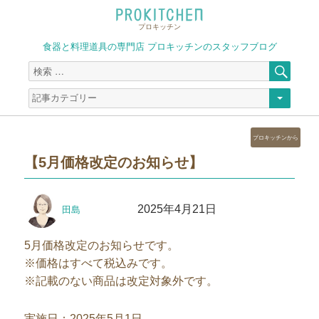
プロキッチン
食器と料理道具の専門店 プロキッチンのスタッフブログ
検
検
索
索
対
象:
カ
プロキッチンから
テ
【5月価格改定のお知らせ】
ゴ
リ
ー
投
投
2025年4月21日
田島
稿
稿
者
日:
5月価格改定のお知らせです。
※価格はすべて税込みです。
※記載のない商品は改定対象外です。
実施日：2025年5月1日