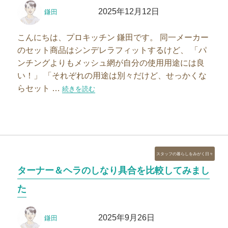
投
投
ー
2025年12月12日
鎌田
稿
稿
者
日:
こんにちは、プロキッチン 鎌田です。 同一メーカー
のセット商品はシンデレラフィットするけど、 「パ
ンチングよりもメッシュ網が自分の使用用途には良
い！」 「それぞれの用途は別々だけど、せっかくな
らセット …
“バット＆ザルの相性を検証してみました”の
続きを読む
カ
スタッフの暮らしをみがく日々
テ
ターナー＆ヘラのしなり具合を比較してみまし
ゴ
リ
た
ー
投
投
2025年9月26日
鎌田
稿
稿