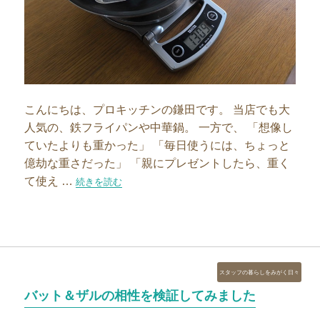
こんにちは、プロキッチンの鎌田です。 当店でも大
人気の、鉄フライパンや中華鍋。 一方で、 「想像し
ていたよりも重かった」 「毎日使うには、ちょっと
億劫な重さだった」 「親にプレゼントしたら、重く
て使え …
“『思ったより重かった…』を防ぐ、鍋選び”の
続きを読む
カ
スタッフの暮らしをみがく日々
テ
バット＆ザルの相性を検証してみました
ゴ
リ