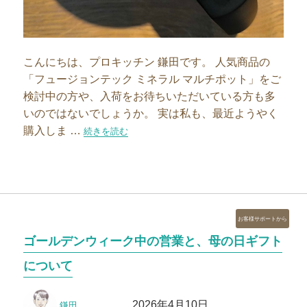
こんにちは、プロキッチン 鎌田です。 人気商品の
「フュージョンテック ミネラル マルチポット」をご
検討中の方や、入荷をお待ちいただいている方も多
いのではないでしょうか。 実は私も、最近ようやく
購入しま …
“マルチポット＆ハマグリお玉のサイズ感”の
続きを読む
カ
お客様サポートから
テ
ゴールデンウィーク中の営業と、母の日ギフト
ゴ
リ
について
ー
投
投
2026年4月10日
鎌田