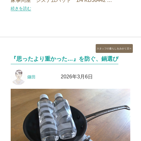
家事問屋 システムバット 1/4 KD36442 …
“どっち買えばいいの？家事問屋のそっくり商品を比較しました”の
続きを読む
カ
スタッフの暮らしをみがく日々
テ
『思ったより重かった…』を防ぐ、鍋選び
ゴ
リ
投
投
ー
2026年3月6日
鎌田
稿
稿
者
日: