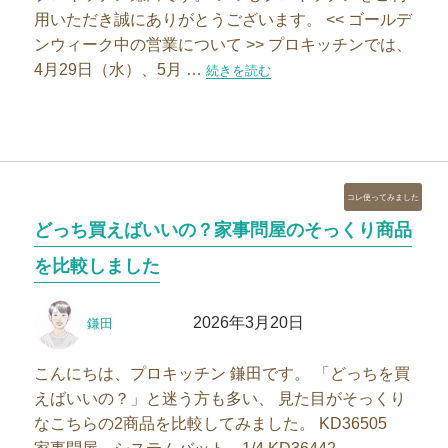
用いただき誠にありがとうございます。 << ゴールデ
ンウィーク中の営業について >> プロキッチンでは、
4月29日（水）、5月 …
“ゴールデンウィーク中の営業と、母の日
続きを読む
カ
コレ使ってみました
テ
どっち買えばいいの？家事問屋のそっくり商品
ゴ
リ
を比較しました
ー
投
投
2026年3月20日
鎌田
稿
稿
者
日:
こんにちは、プロキッチン 鎌田です。 「どっちを買
えばいいの？」と迷う方も多い、 見た目がそっくり
なこちらの2商品を比較してみました。 KD36505