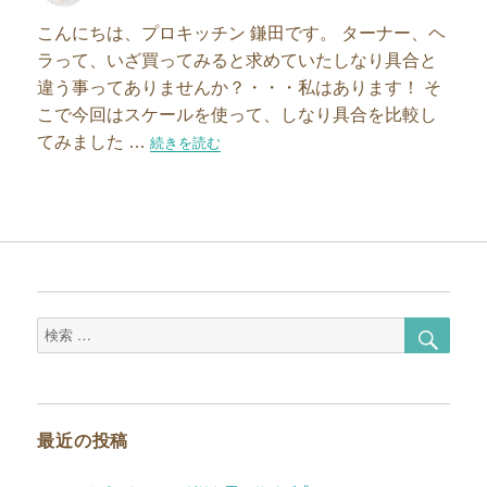
者
日:
こんにちは、プロキッチン 鎌田です。 ターナー、ヘ
ラって、いざ買ってみると求めていたしなり具合と
違う事ってありませんか？・・・私はあります！ そ
こで今回はスケールを使って、しなり具合を比較し
てみました …
“ターナー＆ヘラのしなり具合を比較してみました”の
続きを読む
検
検
索
索
対
象:
最近の投稿