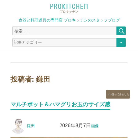
プロキッチン
食器と料理道具の専門店 プロキッチンのスタッフブログ
検
検
索
索
対
象:
投稿者:
鎌田
カ
コレ使ってみました
テ
マルチポット＆ハマグリお玉のサイズ感
ゴ
リ
ー
投
投
フ
2026年8月7日
鎌田
画像
稿
稿
ォ
者
日:
ー