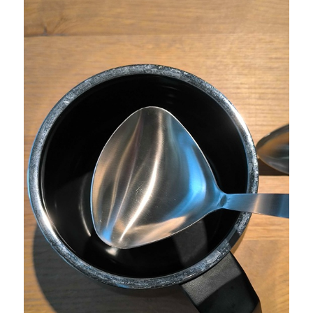
マ
ッ
ト