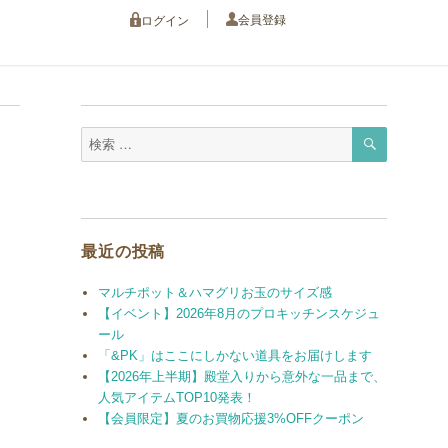
会員登録
ログイン
検
検
索
索
対
象:
最近の投稿
マルチポット＆ハマグリお玉のサイズ感
【イベント】2026年8月のプロキッチンスケジュ
ール
「&PK」はここにしかない道具をお届けします
【2026年上半期】殿堂入りから意外な一品まで、
人気アイテムTOP10発表！
【会員限定】夏のお買物応援3%OFFクーポン