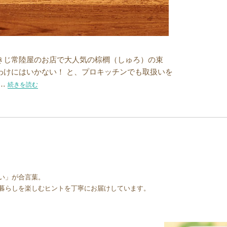
きじ常陸屋のお店で大人気の棕櫚（しゅろ）の束
わけにはいかない！ と、プロキッチンでも取扱いを
 …
“「しゅろ」って何？”の
続きを読む
い」が合言葉。
暮らしを楽しむヒントを丁寧にお届けしています。