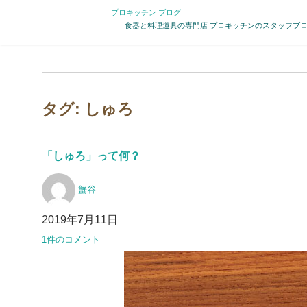
プロキッチン ブログ
食器と料理道具の専門店 プロキッチンのスタッフブ
タグ:
しゅろ
「しゅろ」って何？
投
蟹谷
稿
者
投
2019年7月11日
稿
「し
1件のコメント
日:
ゅ
ろ」
っ
て