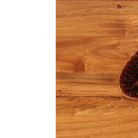
何？
へ
の