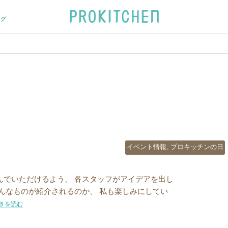
ログ
カ
イベント情報
,
プロキッチンの日
テ
ゴ
リ
んでいただけるよう、 各スタッフがアイデアを出し
ー
どんなものが紹介されるのか、 私も楽しみにしてい
2月のプロキッチンの日はプレゼント企画！”の
きを読む