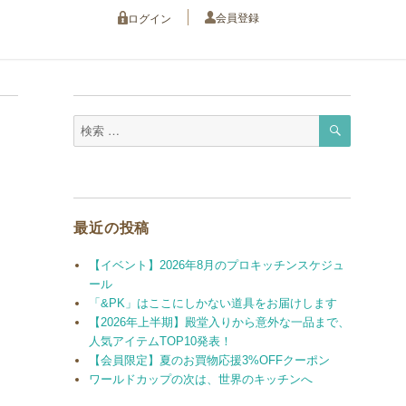
会員登録
ログイン
検
検
索
索
対
象:
最近の投稿
【イベント】2026年8月のプロキッチンスケジュ
ール
「&PK」はここにしかない道具をお届けします
【2026年上半期】殿堂入りから意外な一品まで、
人気アイテムTOP10発表！
【会員限定】夏のお買物応援3%OFFクーポン
ワールドカップの次は、世界のキッチンへ