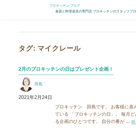
プロキッチン ブログ
食器と料理道具の専門店 プロキッチンのスタッフブ
タグ:
マイクレール
2月のプロキッチンの日はプレゼント企画！
投
田島
稿
者
投
2021年2月24日
稿
プロキッチン 田島です。 お客様に喜
日:
ている 「プロキッチンの日」。 毎月
る企画のひとつです。 自分の番が …
“
続