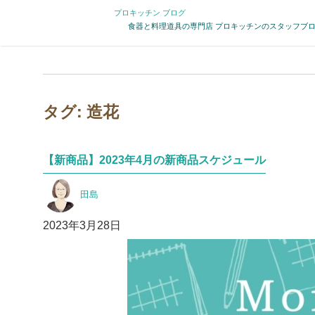
プロキッチン ブログ
食器と料理道具の専門店 プロキッチンのスタッフブ
タグ:
造花
【新商品】2023年4月の新商品スケジュール
投
田島
稿
者
投
2023年3月28日
稿
日: