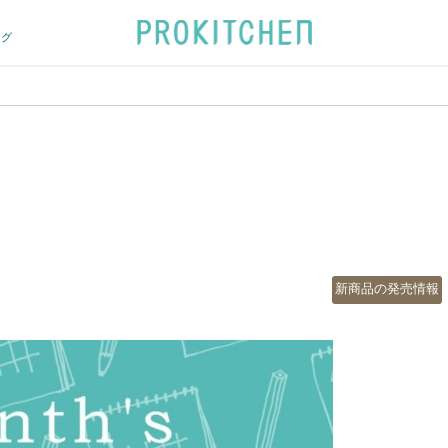
ログ
カ
新商品の発売情報
テ
ゴ
リ
ー