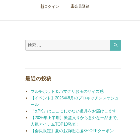
会員登録
ログイン
検
検
索
索
対
象:
最近の投稿
マルチポット＆ハマグリお玉のサイズ感
【イベント】2026年8月のプロキッチンスケジュ
ール
「&PK」はここにしかない道具をお届けします
【2026年上半期】殿堂入りから意外な一品まで、
人気アイテムTOP10発表！
【会員限定】夏のお買物応援3%OFFクーポン