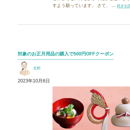
すよう願っています。 さて、 …
“新春恒
続きを
対象のお正月用品の購入で500円OFFクーポン
投
北村
稿
者
投
2023年10月6日
稿
日: