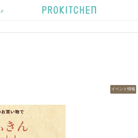
ログ
カ
イベント情報
テ
ゴ
リ
ー