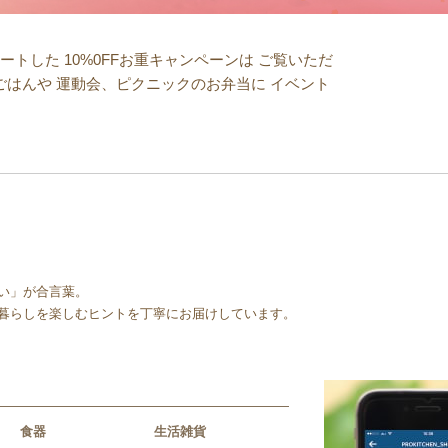
トした 10%0FFお重キャンペーンは ご覧いただ
ごはんや 運動会、ピクニックのお弁当に イベント
正月用品の購入で500円OFFクーポン”の
い」が合言葉。
暮らしを楽しむヒントを丁寧にお届けしています。
食器
生活雑貨