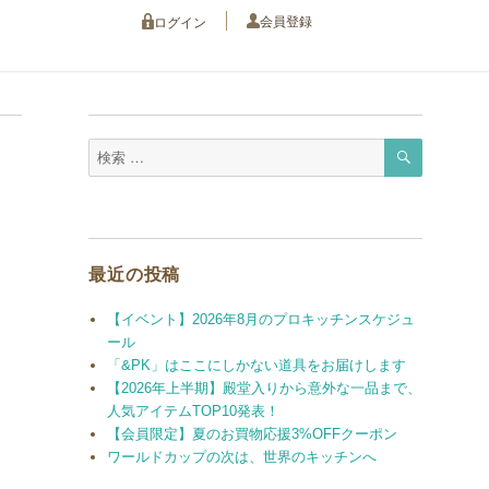
会員登録
ログイン
検
検
索
索
対
象:
最近の投稿
【イベント】2026年8月のプロキッチンスケジュ
ール
「&PK」はここにしかない道具をお届けします
【2026年上半期】殿堂入りから意外な一品まで、
人気アイテムTOP10発表！
【会員限定】夏のお買物応援3%OFFクーポン
ワールドカップの次は、世界のキッチンへ