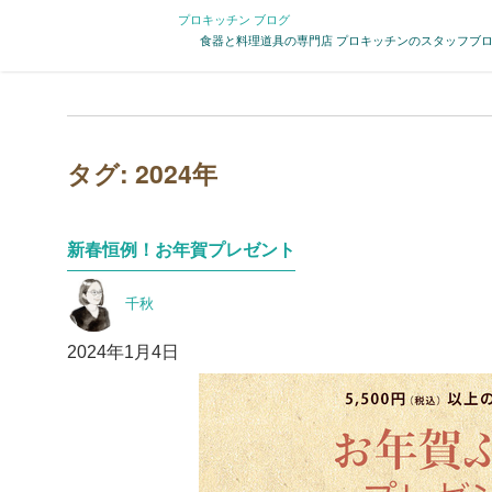
プロキッチン ブログ
食器と料理道具の専門店 プロキッチンのスタッフブ
タグ:
2024年
新春恒例！お年賀プレゼント
投
千秋
稿
者
投
2024年1月4日
稿
日: