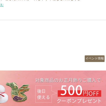
例！お年賀プレゼント”の
読む
カ
イベント情報
テ
ゴ
リ
ー