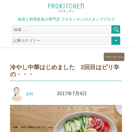
プロキッチン
食器と料理道具の専門店 プロキッチンのスタッフブログ
検
検
索
索
対
象:
カ
プロキッチンから
テ
冷やし中華はじめました 2回目はピリ辛
ゴ
の・・・
リ
ー
投
投
2017年7月4日
北村
稿
稿
者
日: