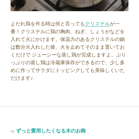
よだれ鶏を作る時は何と言っても
クリステル
が一
番！クリステルに鶏の胸肉、ねぎ、しょうがなどを
入れて火にかけます。保温力のあるクリステルの鍋
は数分火入れした後、火を止めてそのまま置いてお
くだけで ジューシーな蒸し鶏が完成しますよ。ぷり
っぷりの蒸し鶏は冷蔵庫保存ができるので、少し多
めに作ってサラダにトッピングしても美味しくいた
だけます♪
投
過
≪
ずっと愛用したくなる木のお椀
稿
去