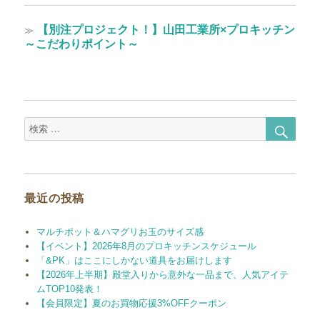
の
ナ
投
次
≫
【別注プロジェクト！】山田工業所×プロキッチン
ビ
稿:
の
～こだわりポイント～
ゲ
投
稿:
ー
シ
ョ
検
検
索
索
ン
対
象:
最近の投稿
マルチポット＆ハマグリお玉のサイズ感
【イベント】2026年8月のプロキッチンスケジュール
「&PK」はここにしかない道具をお届けします
【2026年上半期】殿堂入りから意外な一品まで、人気アイテ
ムTOP10発表！
【会員限定】夏のお買物応援3%OFFクーポン